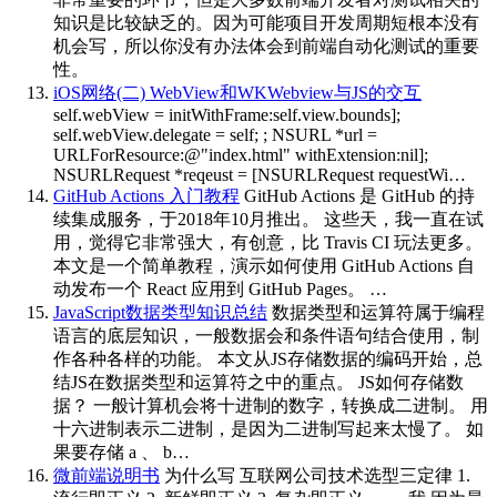
知识是比较缺乏的。因为可能项目开发周期短根本没有
机会写，所以你没有办法体会到前端自动化测试的重要
性。
iOS网络(二) WebView和WKWebview与JS的交互
self.webView = initWithFrame:self.view.bounds];
self.webView.delegate = self; ; NSURL *url =
URLForResource:@"index.html" withExtension:nil];
NSURLRequest *reqeust = [NSURLRequest requestWi…
GitHub Actions 入门教程
GitHub Actions 是 GitHub 的持
续集成服务，于2018年10月推出。 这些天，我一直在试
用，觉得它非常强大，有创意，比 Travis CI 玩法更多。
本文是一个简单教程，演示如何使用 GitHub Actions 自
动发布一个 React 应用到 GitHub Pages。 …
JavaScript数据类型知识总结
数据类型和运算符属于编程
语言的底层知识，一般数据会和条件语句结合使用，制
作各种各样的功能。 本文从JS存储数据的编码开始，总
结JS在数据类型和运算符之中的重点。 JS如何存储数
据？ 一般计算机会将十进制的数字，转换成二进制。 用
十六进制表示二进制，是因为二进制写起来太慢了。 如
果要存储 a 、 b…
微前端说明书
为什么写 互联网公司技术选型三定律 1.