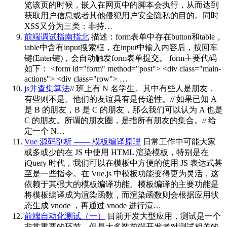
览该页的时候，嵌入在网页中的脚本会执行，从而达到
获取用户信息或者其他侵犯用户安全隐私的目的。同时
XSS又分为三类：非持…
前端调试指南指北
描述：form表单中存在button和table，
table中含有input搜索框，在input中输入内容后，按回车
键(Enter键)，会自动触发form表单提交。 form主要代码
如下： <form id="form" method="post"> <div class="main-
actions"> <div class="row"> …
js并查集算法
// 班上有 N 名学生。其中有些人是朋友，
有些则不是。他们的友谊具有是传递性。// 如果已知 A
是 B 的朋友，B 是 C 的朋友，那么我们可以认为 A 也是
C 的朋友。所谓的朋友圈，是指所有朋友的集合。// 给
定一个 N…
Vue 源码剖析 —— 模板编译原理
日常工作中可能大家
或多或少的在 JS 中使用 HTML 渲染模板，特别是在
jQuery 时代，我们可以在模板中方便的使用 JS 表达式甚
至是一些指令。在 Vue.js 中模板功能变得更为灵活，这
依赖于其强大的模板编译功能。模板编译的主要功能是
将模板编译成为渲染函数，而渲染函数则会根据应用状
态生成 vnode ，再通过 vnode 进行渲…
前端自动化测试（一）
目前开发大型应用，测试是一个
非常重要的环节，但是大多数前端开发者对测试相关的