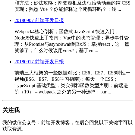
和方法；妙法攻略：渐变虚框及边框滚动动画的纯 CSS
实现；熟悉 Vue ？你能解释这个死循环吗？；浅 ...
20180907 前端开发日报
Webpack4核心剖析；函数式 JavaScript 快速入门；
NodeJS快速上手指南；Vue中的状态管理；异步事件管
理：从Promise与async/await到RxJS；掌握react，这一篇
就够了；什么时候该用vuex?；基于vu ...
20180917 前端开发日报
前端三大框架的一些数据对比；ES6、ES7、ES8特性一
锅炖(ES6、ES7、ES8学习指南)；每天一个CSS；
TypeScript 基础类型，类实例和函数类型声明；前端进
阶（10） – webpack 之外的另一种选择：par ...
关注我
我的微信公众号：前端开发博客，在后台回复以下关键字可以
获取资源。