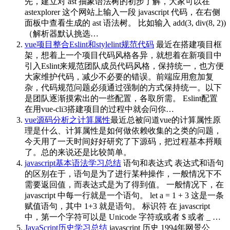
先，建立对 ast 抽象语法树的初步了解，大家可以在
astexplorer 这个网站上输入一段 javascript 代码，在右侧
面板中查看生成的 ast 语法树。 比如输入 add(3, div(8, 2))
（解析器默认挑选…
vue项目整合Eslint和stylelint规范代码
最近在搭建项目框
架，想着上一个项目代码风格各异，就想着在新项目中
引入Eslint来规范团队成员代码风格，保持统一，也方便
大家维护代码，减少不必要的错误。前端应用愈加复
杂，代码规范问题必须通过强制的方式保持统一。以下
是团队逐渐摸索出的一些配置，各取所需。 Eslint配置
在用vue-cli3搭建项目的过程中就会问你…
vue源码分析之计算属性
最近总被问道vue的计算属性原
理是什么、计算属性是如何做依赖收集的之类的问题，
今天用了一天时间好好研究了下源码，把过程基本捋顺
了。总的来说还是比较简单。
javascript基本语法学习总结
语句和表达式 表达式和语句
的区别在于，语句是为了进行某种操作，一般情况下不
需要返回值，而表达式是为了得到值。 一般情况下，在
javascript 中每一行就是一个语句。 let a = 1 + 3 这是一条
赋值语句，其中 1+3 就是语句。 标识符 在 javascript
中，第一个字符可以是 Unicode 字符或或者 $ 或者 _ …
JavaScript历史学习总结
javascript 历史 1994年网景公