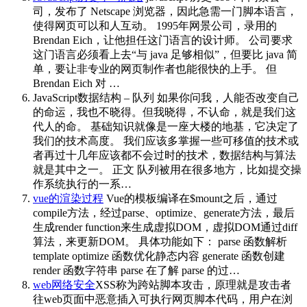
司，发布了 Netscape 浏览器，因此急需一门脚本语言，
使得网页可以和人互动。 1995年网景公司，录用的
Brendan Eich，让他担任这门语言的设计师。 公司要求
这门语言必须看上去“与 java 足够相似”，但要比 java 简
单，要让非专业的网页制作者也能很快的上手。 但
Brendan Eich 对 …
JavaScript数据结构 – 队列
如果你问我，人能否改变自己
的命运，我也不晓得。但我晓得，不认命，就是我们这
代人的命。 基础知识就像是一座大楼的地基，它决定了
我们的技术高度。 我们应该多掌握一些可移值的技术或
者再过十几年应该都不会过时的技术，数据结构与算法
就是其中之一。 正文 队列被用在很多地方，比如提交操
作系统执行的一系…
vue的渲染过程
Vue的模板编译在$mount之后，通过
compile方法，经过parse、optimize、generate方法，最后
生成render function来生成虚拟DOM，虚拟DOM通过diff
算法，来更新DOM。 具体功能如下： parse 函数解析
template optimize 函数优化静态内容 generate 函数创建
render 函数字符串 parse 在了解 parse 的过…
web网络安全
XSS称为跨站脚本攻击，原理就是攻击者
往web页面中恶意插入可执行网页脚本代码，用户在浏