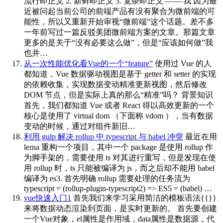
流行即正义 2. 新鲜即正义 3. 复杂即正义 —— 我 因为最
近被问起当前公司的前端产品有没有聚合为微前端的可
能性，所以又重新开始审视“微前端”这个话题。差不多
一年前写过一篇反驳美团微前端方案的文章。那篇文章
更多的是关于“没有必要这么做”，但是“应该如何做”我
也并…
从一次性能优化看Vue的一个“feature”
使用过 Vue 的人
都知道，Vue 数据驱动视图是基于 getter 和 setter 的实现
的依赖收集，实现数据变动精准更新视图，然后修改
DOM 节点，但是实际上真的那么“精准”吗？ 背景知识
首先，我们都知道 Vue 或者 React 得以高效更新的一个
核心是使用了 virtual dom （下面称 vdom ），当有数据
变动的时候，通过对组件新旧…
利用 gulp 解决 rollup 中 typescript 与 babel 冲突
最近在用
lerna 重构一个项目，其中一个 package 是使用 rollup 作
为脚手架的，需要使用 ts 对其进行重写，但是发现在使
用 rollup 时，ts 只能被编译为 js，而之后却不能用 babel
编译为 es3. 首先明确 rollup 需要处理的任务流为
typescript = (rollup-plugin-typescript2) => ES5 = (babel) …
vue快速入门1
首先我们来学习采用简洁的模板语法{{}}
来将数据动态渲染到页面，是实时更新的。 首先要创建
一个Vue对象，el属性是作用域，data属性是数据源，代