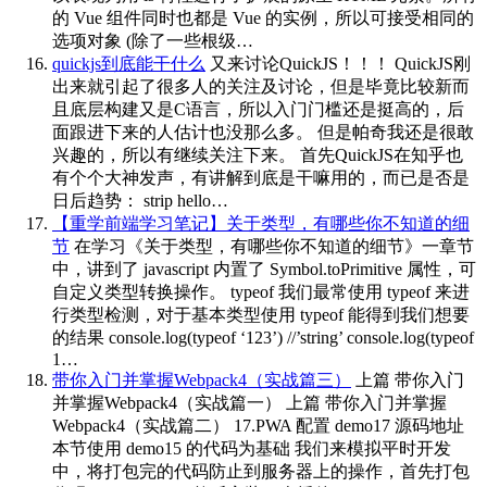
的 Vue 组件同时也都是 Vue 的实例，所以可接受相同的
选项对象 (除了一些根级…
quickjs到底能干什么
又来讨论QuickJS！！！ QuickJS刚
出来就引起了很多人的关注及讨论，但是毕竟比较新而
且底层构建又是C语言，所以入门门槛还是挺高的，后
面跟进下来的人估计也没那么多。 但是帕奇我还是很敢
兴趣的，所以有继续关注下来。 首先QuickJS在知乎也
有个个大神发声，有讲解到底是干嘛用的，而已是否是
日后趋势： strip hello…
【重学前端学习笔记】关于类型，有哪些你不知道的细
节
在学习《关于类型，有哪些你不知道的细节》一章节
中，讲到了 javascript 内置了 Symbol.toPrimitive 属性，可
自定义类型转换操作。 typeof 我们最常使用 typeof 来进
行类型检测，对于基本类型使用 typeof 能得到我们想要
的结果 console.log(typeof ‘123’) //’string’ console.log(typeof
1…
带你入门并掌握Webpack4（实战篇三）
上篇 带你入门
并掌握Webpack4（实战篇一） 上篇 带你入门并掌握
Webpack4（实战篇二） 17.PWA 配置 demo17 源码地址
本节使用 demo15 的代码为基础 我们来模拟平时开发
中，将打包完的代码防止到服务器上的操作，首先打包