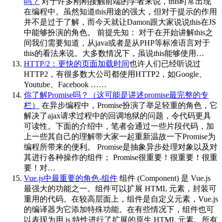
吗？
对于许多刚刚接触前端的学者来说，this时常出现
在编程中。虽然知道this用途的强大，但对于提示的作用
并不是过于了解，而今天就让Damon跟大家说说this在JS
中能够扮演的角色。 前提先知： 对于在开始讲解this之
间我们需要知道，从java或者是从PHP等标准语言对于
this的看法来说。大多数情况下，虽说this能够使用…
HTTP/2：更快的页面加载时间
也许人们已经听说过
HTTP2，有很多数大公司都使用HTTP2，如Google、
Youtube、Facebook ……
你了解Promise吗？（这可能是讲述promise最完整的专
栏）
在异步编程中，Promise扮演了举足轻重的角色，它
解决了ajax请求过程中的回调地狱的问题，令代码更具
可读性。下面的介绍中，笔者会通过一些片段代码，加
上一些其自己的理解带大家一起重新温故一下Promise为
编程所带来的便利。 Promise是抽象异步处理对象以及对
其进行各种操作的组件； Promise很重要！很重要！很重
要！对…
Vue.js中最重要的角色-组件
组件 (Component) 是 Vue.js
最强大的功能之一。组件可以扩展 HTML 元素，封装可
重用的代码。在较高层面上，组件是自定义元素，Vue.js
的编译器为它添加特殊功能。在有些情况下，组件也可
以表现为用 is 特性进行了扩展的原生 HTML 元素。所有