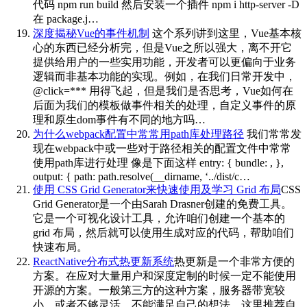
代码 npm run build 然后安装一个插件 npm i http-server -D
在 package.j…
深度揭秘Vue的事件机制
这个系列讲到这里，Vue基本核
心的东西已经分析完，但是Vue之所以强大，离不开它
提供给用户的一些实用功能，开发者可以更偏向于业务
逻辑而非基本功能的实现。例如，在我们日常开发中，
@click=*** 用得飞起，但是我们是否思考，Vue如何在
后面为我们的模板做事件相关的处理，自定义事件的原
理和原生dom事件有不同的地方吗…
为什么webpack配置中常常用path库处理路径
我们常常发
现在webpack中或一些对于路径相关的配置文件中常常
使用path库进行处理 像是下面这样 entry: { bundle: , },
output: { path: path.resolve(__dirname, ‘../dist/c…
使用 CSS Grid Generator来快速使用及学习 Grid 布局
CSS
Grid Generator是一个由Sarah Drasner创建的免费工具。
它是一个可视化设计工具，允许咱们创建一个基本的
grid 布局，然后就可以使用生成对应的代码，帮助咱们
快速布局。
ReactNative分布式热更新系统
热更新是一个非常方便的
方案。在应对大量用户和深度定制的时候一定不能使用
开源的方案。一般第三方的这种方案，服务器带宽较
小，或者不够灵活，不能满足自己的想法。这里推荐自