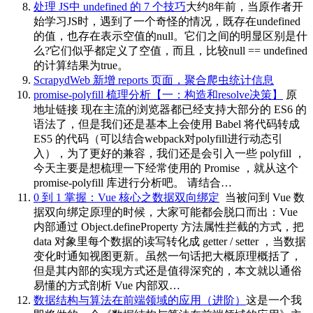
处理 JS中 undefined 的 7 个技巧
大约8年前，当原作者开
始学习JS时，遇到了一个奇怪的情况，既存在undefined
的值，也存在表示空值的null。它们之间的明显区别是什
么?它们似乎都定义了空值，而且，比较null == undefined
的计算结果为true。
ScrapydWeb 新增 reports 页面，聚合爬虫统计信息
promise-polyfill 梳理分析【一：构造和resolve决策】
原
地址链接 现在主流的浏览器都已经支持大部分的 ES6 的
语法了，但是我们还是基本上会使用 Babel 将代码转成
ES5 的代码（可以结合webpack对polyfill进行动态引
入），为了更好的兼容，我们还是会引入一些 polyfill ，
今天主要是想梳理一下经常使用的 Promise ，就从这个
promise-polyfill 库进行分析吧。 请结合…
0 到 1 掌握：Vue 核心之数据双向绑定
​ 当被问到 Vue 数
据双向绑定原理的时候，大家可能都会脱口而出：Vue
内部通过 Object.defineProperty 方法属性拦截的方式，把
data 对象里每个数据的读写转化成 getter / setter ，当数据
变化时通知视图更新。虽然一句话把大概原理概括了，
但是其内部的实现方式还是值得深究的，本文就以通俗
易懂的方式剖析 Vue 内部双…
数据结构与算法在前端领域的应用（进阶）
这是一个我