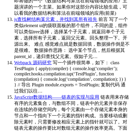
即将做的一个《数据结构与算法在前端领域的应用》主
题演讲的一个主菜。如果你对这部分内容比较生疏，可
以看我的数据结构和算法在前端领域的应用(前菜)
js查找树结构某元素，并找到其所有祖先
前言 写了一个
类似element ui的级联面板的那个组件，不同的是，组件
可以类似tree选择，选择某个子元素，就返回单个子元
素，选择所有子元素，返回父元素。回头整理一下。开
源出来。 难点 感觉难点就是数据回填，数据操作倒是不
是很难。 数据操作思路： 选中某个节点，然后根据其
parent_id，递归查找父元素。假如子元…
Webpack 源码研究
写一个插件很简单，如下： class
TestPlugin { apply(compiler) { console.log(‘compiler’);
compiler.hooks.compilation.tap(‘TestPlugin’, function
(compilation) { console.log(‘compilation’, compilation); }) }
} // 导出 Plugin module.exports = TestPlugin; 复制代码 通
过我们以往…
JavaScript数据结构——链表的实现与应用
链表用来存储
有序的元素集合，与数组不同，链表中的元素并非保存
在连续的存储空间内，每个元素由一个存储元素本身的
节点和一个指向下一个元素的指针构成。当要移动或删
除元素时，只需要修改相应元素上的指针就可以了。对
链表元素的操作要比对数组元素的操作效率更高。下面