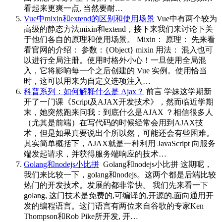
看起来更爽一点, 当然要耐…
Vue中mixin和extend的区别和使用场景
Vue中有两个较为
高级的静态方法mixin和extend，接下来我们来讨论下关
于他们各自的原理和使用场景。 Mixin： 原理： 先来看
看官网的介绍： 参数：{Object} mixin 用法： 混入也可
以进行全局注册。使用时格外小心！一旦使用全局混
入，它将影响每一个之后创建的 Vue 实例。使用恰当
时，这可以用来为自定义选项注入…
科普系列：如何解释什么是 Ajax？
前言 学妹这学期新
开了一门课《Script及AJAX开发技术》，然而临近学期
末，她突然跑来问我：到底什么是AJAX ？相信很多人
（尤其是前端）在写代码的时候经常会用到AJAX技
术，但是如果真要说出个所以然，可能还会有些困难。
其实简单概括下，AJAX就是一种利用 JavaScript 向服务
端发起请求，并获得服务端响应的技术…
Golang和nodejs小比拼
​ Golang和nodejs小比拼 这期呢，
我们来比较一下，golang和nodejs。这两个都是后端比较
热门的开发技术。发展的都非常快。 我们先来看一下
golang, 这门技术是免费的,可编译的,开源的,面向通用开
发的编程语言。这门语言有两位来自谷歌的专家Ken
Thompson和Rob Pike所开发, 开…