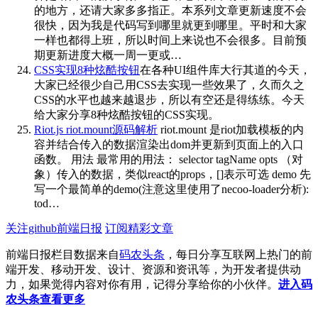
的地方，还请大家多多指正。本系列文章更新速度不会
很快，因为我是代码写到哪里就更到哪里。平时和大家
一样也都得上班，所以时间上来说也不会很多。目前预
期更新进度大概一周一更或…
CSS实现8种炫酷按钮
在各种UI组件库大行其道的今天，
大家已经很少自己用CSS去实现一些效果了，久而久之
CSS的水平也越来越退步，所以有空还是得练练。今天
给大家分享8种炫酷按钮的CSS实现。
Riot.js riot.mount源码解析
riot.mount 是riot加载模板的内
容并结合传入的数据渲染出dom并更新到页面上的入口
函数。 用法 最常用的用法： selector tagName opts （对
象）传入的数据，类似react的props，[]表示可选 demo 先
写一个最简单的demo(注意这里使用了necoo-loader分析):
tod…
关注github前端日报
订阅精彩文章
前端日报栏目数据来自
码农头条
，每日分享互联网上热门的前
端开发、移动开发、设计、资源和资讯等，为开发者提供动
力，如果觉得内容对你有用，记得分享给你的小伙伴。
进入码
农头条查看更多