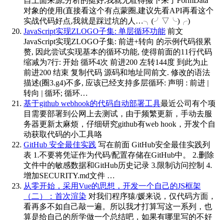
自上面来源,分析的挺好,我就无耻得搬下来了FormData
对象的使用(直接看这个有点蒙圈,建议先看API再看这个
实战代码好点,我就是踩过坑的人…╮(╯▽╰)╭)
JavaScript实现ZLOGO子集: 单层循环功能
前文
JavaScript实现ZLOGO子集: 前进+转向 的示例代码很累
赘, 因此尝试实现基本的循环功能, 使得前面的11行代码
缩减为7行: 开始 循环4次 前进200 左转144度 到此为止
前进200 结束 复制代码 源码和地址同前文. 修改的语法
描述(圈3.g4)不多, 应该已经支持多层循环: 声明 : 前进 |
转向 | 循环; 循环…
基于github webhook的代码自动部署工具
最近公司有个项
目需要部署到公网上去测试，由于频繁更新，手动去服
务器更新太麻烦，仔细研究github有web hook，开发个自
动获取代码的小工具咯
GitHub 安全最佳实践
写在前面 GitHub安全最佳实践列
表 1.不要将凭证作为代码/配置存储在GitHub中。 2.删除
文件中的敏感数据和GitHub历史记录 3.限制访问控制 4.
增加SECURITY.md文件 …
从零开始，采用Vue的思想，开发一个自己的JS框架
（二）：首次渲染
对我们程序猿/媛来说，仅代码方面，
看再多不如自己敲一遍。所以我才打算写这一系列，也
算是给自己的所学做一个总结吧，如果有哪里写的不好