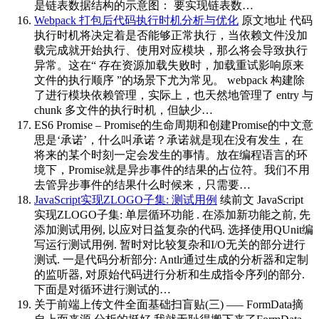
是链表数据结构的示意图： 要实现链表数…
Webpack 打包后代码执行时机分析与优化
原文地址 代码
执行时机将决定着是否能够正常执行，当依赖文件没加
载完成就开始执行、使用对应模块，那么将会导致执行
异常。这在“ 存在资源加载失败时，加载重试影响原来
文件的执行顺序 ”的场景下尤为常见。 webpack 构建除
了进行模块依赖管理，实际上，也天然地管理了 entry 与
chunk 多文件的执行时机，但缺少…
ES6 Promise – Promise的生命周期和创建
Promise的中文意
思是‘承诺’，什么叫承诺？承诺就是现在没有发生，在
将来的某个时刻一定会发生的事情。放在编程语言的环
境下，Promise就是异步事件的结果的占位符。我们不用
去管异步事件的结果什么时候来，只需要…
JavaScript实现ZLOGO子集: 测试用例
续前文 JavaScript
实现ZLOGO子集: 单层循环功能 . 在添加新功能之前, 先
添加测试用例, 以应对日益复杂的代码. 选择使用QUnit编
写运行测试用例. 暂时对比较复杂和I/O无关的部分进行
测试. 一是代码分析部分: Antlr通过生成的分析器和定制
的监听器, 对原始代码进行分析和生成指令序列的部分.
下面是对循环进行测试的…
关于前端上传文件全面基础扫盲贴(三) —– FormData
摘