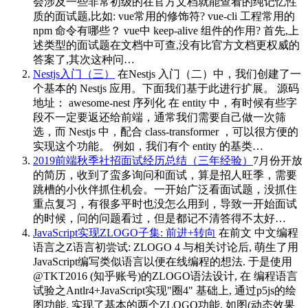
会涉及一些非常初级的在官方文档就能查看的纯记忆性
质的面试题,比如: vue常用的修饰符? vue-cli 工程常用的
npm 命令有哪些？ vue中 keep-alive 组件的作用? 首先,上
述类型的面试题在文档中可查,没有比官方文档更权威的
答案了,其次这种问…
Nestjs入门（三）
在Nestjs 入门（二）中，我们创建了一
个基本的 Nestjs 应用。下面我们基于此进行扩展。 源码
地址： awesome-nest 序列化 在 entity 中，有时候有些字
段不一定要返还给前端，通常我们需要自己做一次筛
选，而 Nestjs 中，配合 class-transformer ，可以很方便的
实现这个功能。 例如，我们有个 entity 的基类…
2019前端秋季社招面试经历总结（三年经验）
7月份开放
的简历，收到了蛮多询问和面试，算是招人旺季，需要
跳槽的小伙伴抓住机会。一开始广泛看面试题，没抓住
重点复习，有很多平时也没怎么用到，导致一开始面试
的时候，问的问题看过，但是都记不清答得不太好…
JavaScript实现ZLOGO子集: 前进+转向
在前文 中文编程
语言之Z语言初尝试: ZLOGO 4 与相关讨论后, 萌生了用
JavaScript编写类似语言以便在线编程的想法. 于是使用
@TKT2016 (知乎账号)的ZLOGO语法设计, 在 编程语言
试验之Antlr4+JavaScript实现"圈4" 基础上, 通过p5js的绘
图功能, 实现了基本的两个ZLOGO功能. 如图(动态效果