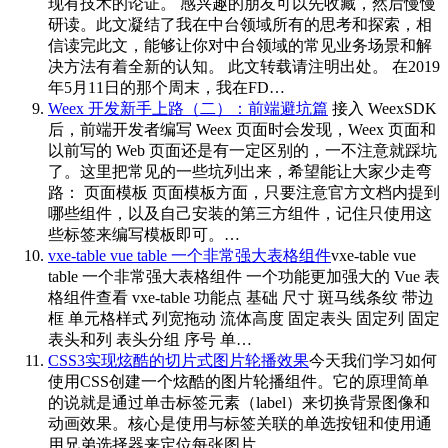
现有技术的论证。 感兴趣的朋友可以先收藏，然后慢慢
研读。此文凝结了我在中台领域所有的思考和探索，相
信读完此文，能够让你对中台领域的常见业务场景和解
决方法有着全新的认知。 此文转载请注明出处。 在2019
年5月11日的那个周末，我在FD…
Weex 开发新手上路（二）：前端避坑篇
接入 WeexSDK
后，前端开发者编写 Weex 页面时会发现，Weex 页面和
以前写的 Web 页面还是有一定区别的，一不注意就踩坑
了。这里把常见的一些坑列出来，希望能让大家少走弯
路： 页面模板 页面模板方面，只要注意官方文档内提到
哪些组件，以及自己安装的第三方组件，记住只使用这
些标签来编写模板即可。…
vxe-table vue table 一个非常强大表格组件
vxe-table vue
table 一个非常强大表格组件 一个功能更加强大的 Vue 表
格组件查看 vxe-table 功能点 基础 尺寸 斑马线条纹 带边
框 单元格样式 列宽拖动 流体高度 固定表头 固定列 固定
表头和列 表头分组 序号 单…
CSS3实现炫酷的切片式图片轮播效果
今天我们学习如何
使用CSS创建一个炫酷的图片轮播组件。它的原理简单
的说就是通过单击标签元素（label）来切换背景图像和
动画效果。核心是使用与标签关联的单选按钮和使用通
用兄弟选择器来定位每张图片。