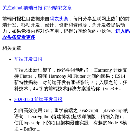
关注github前端日报
订阅精彩文章
前端日报栏目数据来自
码农头条
，每日分享互联网上热门的前
端开发、移动开发、设计、资源和资讯等，为开发者提供动
力，如果觉得内容对你有用，记得分享给你的小伙伴。
进入码
农头条查看更多
相关文章
前端开发日报
前端又出新框架了，你还学得动吗？；Harmony 开始支
持 Flutter ，聊聊 Harmony 和 Flutter 之间的因果；ES14
新特性揭秘，对前端开发有哪些影响？；入职之前，狂
补技术，4w字的前端技术解决方案送给你（vue3 + ...
20200120 前端开发日报
如何高效使用 Git；重学前端之JavaScript(二)JavaScript的
语句；hexo+github搭建博客(超级详细版，精细入微)；
使用typescript下的项目架构最佳实践；有趣的NodeJS模
块 – Buffer ...