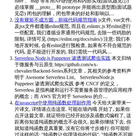
filter 、 map 等常用API的使用和内部实现(面试题见①)
必须掌握 __proto__ 和 prototype 并能画出原型图(面试题
见②) 闭包的理解，闭包带来的好处和影响以…
没有规矩不成方圆，前端代码规范指南
js文件, vue文件,
及jsx文件都遵循eslint规范, 而且在.eslintrc.js 对eslint进行
一些配置, 我们遵循业界通用代码规范, 去除一些鸡肋的
限制, 详情可见 (https://eslint.org/docs/rules/) 注意: 我们本
地开发时候, 会有eslint进行预检查, 如果有不符合规范的
代码, 是不能进行开发的, 我们需统一代码风…
Serverless Node.js Puppeteer 渗透测试爬虫实践
本文归纳
于微服务与云原生 https://github.com/wx-
chevalier/Backend-Series系列文章，其相关的参考资料声
明于 Awesome Serverless List。 ServerlessNode.js
Puppeteer 渗透测试爬虫实践 参考 CNCF 的定义，
Serverless 是指构建和运行不需要服务器管理的应用程序
的概念；而 AWS 官方对于 Serverless 的介…
在javascript中使用纯函数处理副作用
今天给大家带来一
片译文, 详情请点击这里. 可能在墙内哦 开始了, 如果你
点开这篇文章, 就证明你已经开始涉及函数式编程了, 这
距离你知道纯函数的概念不会很久. 如果你继续下去, 你
就知道纯函数是真重要, 没有它你将寸步难行.你可能听
过这样的话: "纯函数让你理清你的代码", "纯函数不可能