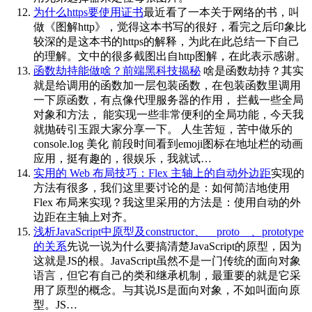
为什么https要使用证书
最近看了一本关于网络的书，叫
做《图解http》，觉得这本书写的很好，看完之后印象比
较深的是这本书的https的解释，为此在此总结一下自己
的理解。文中的很多截图出自http图解，在此表示感谢。
函数劫持能做啥？前端黑科技揭秘
啥是函数劫持？其实
就是给调用的函数加一层包装函数，在包装函数里调用
一下原函数，有点像代理服务器的作用， 拦截一些全局
对象和方法， 能实现一些非常便利的全局功能，今天我
就抛砖引玉跟大家分享一下。 人生苦短，苦中做乐的
console.log 美化 前段时间看到emoji图标在地址栏的动画
应用，挺有趣的，很娱乐，我就试…
实用的 Web 布局技巧：Flex 主轴上的自动外边距
实现的
方法有很多，我们这里要讨论的是：如何简洁地使用
Flex 布局来实现？我这里采用的方法是：使用自动的外
边距在主轴上对齐。
浅析JavaScript中原型及constructor、__proto__、prototype
的关系
先说一说为什么要搞清楚JavaScript的原型，因为
这就是JS的根。JavaScript虽然不是一门传统的面向对象
语言，但它有自己的类和继承机制，最重要的就是它采
用了原型的概念。与其说JS是面向对象，不如叫面向原
型。JS…