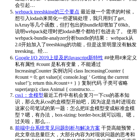
会引起…
webpack treeshking的三个要点
最近做一个需求的时候，
想引入lodash来简化一些逻辑处理，我只用到了get、
isArray等几个函数，但打包出的bundle却增加了69kb。
说明webpack处理时把lodash整个都给打包进去了。 使用
webpack-bundle-analyzer分析bundle的结果： webpack从
2.0开始加入了treeshking的功能，但是这里明显没有触发
treesking。经…
Google I/O 2019上提及的Javascript新特性
##使用#来定义
私有属性 #count 是私有变量，不能通过
IncreasingCounter 实例访问 class IncreasingCounter {
#count = 0; get value(){ console.log( ‘ Getting the current
value!’); return this.#count++ } } 复制代码 子类可省略
super(args); class Animal { constructo…
css1：盒模型
最近工作中有机会复习一下css的基本知
识，那么先从css的盒模型开始吧，因为这是当时进现在
这家公司笔试的第一题：怎么把IE盒模型变成标准盒模
型？嗯，有办法，box-sizing: border-box;就可以啦。嗯，
过关啦，那么…
前端中台系统常见问题剖析与解决方案
干货高能预警，
此文章信息量巨大，大部分内容为对现状问题的思考和