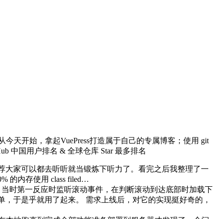
应用(一)；从今天开始，拿起VuePress打造属于自己的专属博客；使用 git
tHub 中国用户排名 & 全球仓库 Star 最多排名
，分享的语速很慢推荐大家可以都去听听就当锻炼下听力了。看完之后我整理了一
存使用 class filed…
。当时第一反应时监听滚动事件，在判断滚动到达底部时加载下
用法也很简单，于是乎就用了起来。 需求上线后，对它的实现挺好奇的，