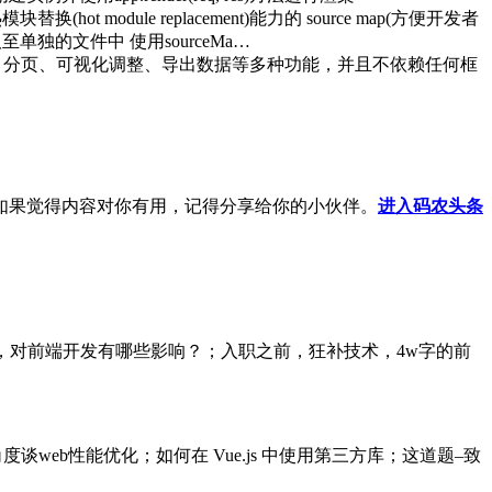
ot module replacement)能力的 source map(方便开发者
提取至单独的文件中 使用sourceMa…
支持排序、分页、可视化调整、导出数据等多种功能，并且不依赖任何框
如果觉得内容对你有用，记得分享给你的小伙伴。
进入码农头条
14新特性揭秘，对前端开发有哪些影响？；入职之前，狂补技术，4w字的前
web性能优化；如何在 Vue.js 中使用第三方库；这道题–致