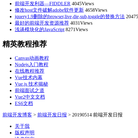
前端开发利器—FIDDLER
4045Views
修改host文件破解adobe软件更新
4658Views
jquery1.9删除的browser,live,die,sub,toggle的替换方法
20475
最好的前端开发资源推荐
4031Views
浅谈模块化的JavaScript
8271Views
精英教程推荐
Canvas动画教程
Nodejs入门教程
在线教程推荐
Vue技术内幕
Vue.js 技术揭秘
前端面试之道
Vue2中文文档
ES6文档
前端开发博客
>
前端开发日报
>
20190514 前端开发日报
关于我
版权声明