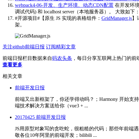
webpack4-06-开发、生产环境、动态CDN配置
在开发环境中，
调试代码) 和 localhost server（本地服务器）。 大致如
#开源项目#【原生 JS 实现的表格组件：
GridManager.js
】
架。
关注github前端日报
订阅精彩文章
前端日报栏目数据来自
码农头条
，每日分享互联网上热门的前
查看更多
相关文章
前端开发日报
前端又出新框架了，你还学得动吗？；Harmony 开始支持 Fl
端技术解决方案送给你（vue3 + ...
20170425 前端开发日报
JS用原型对象写的贪吃蛇，很粗糙的代码；那些年前端遇到的
敬各位10年阿里的前端开发；bilibili ...