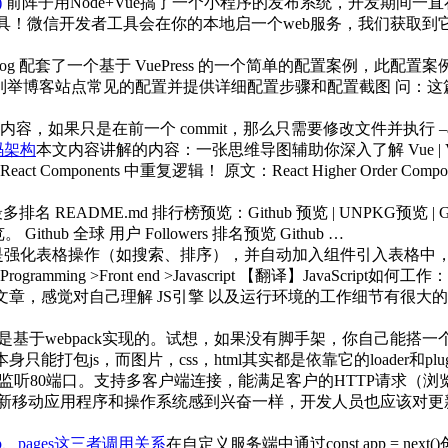
)
前阵子用Node+Vue搞了一个小程序的发布系统，开发期间
工具！微信开发者工具会在你的本地启一个web服务，我们获取到
blog 配套了一个基于 VuePress 的一个简单的配置案例，此配
？ 答：列举博客站点常见的配置并提供详细配置步骤和配置截图 问
内容，如果只是在前一个 commit，那么只需要修改文件并执行 –a
源码架构
本文内容讲解的内容：一张思维导图辅助你深入了解 Vue | Vue-R
omponents 中重复逻辑！ 原文：React Higher Order Compone
r 最多排名
README.md 排行榜预览：Github 预览 | UNPKG预览 | Gi
thub 全球 用户 Followers 排名预览 Github …
ipt函数库，目的是强化表格操作（如搜索、排序），并自动加入组件引入表
 Programming >Front end >Javascript 【翻译】Jav
这一系列文章，感觉对自己理解 JS引擎 以及运行环境的工作细节有很大
rite，其实都是基于webpack实现的。试想，如果没有脚手架，你自己
js，而图片，css，html其实都是依靠它的loader和plugin完成的
监听80端口。支持多客户端连接，能满足客户的HTTP请求（
新移动应用程序和操作系统感到兴奋一样，开发人员也应该对更
pp、pages这三者调用关系
在自定义服务端中通过const app = next()