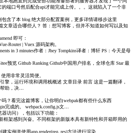
一直在本地跑直到完成全部功能准备部署到服务器才发现了一个问
它的端口号然后配合api才能完成上传。。。这就陷入了一个非
置案例包含了本 blog 绝大部分配置案例，更多详情请移步这里
：这篇文章适合哪些人？ 答：想写博客，但并不知道如何写以及知
mend 即可：
outer | Vuex 源码架构。
nts in 3 minutes作者：Jhey Tompkins译者：博轩 PS：今天是母
tee预览 Github Ranking Github中国用户排名，全球仓库 Star 最
格中，使用非常灵活简便。
aScript如何工作：引擎，运行环境和调用栈概述 文章目录 前言 这是一篇翻译，
的帮助，决…
能搭一个吗？看完这篇博客，让你明白webpak都有些什么东西
。 webpack.config.js文…
浏览器访问），包括以下功能：
新框架感到兴奋。不同框架的新版本具有新特性和开箱即用的
创建实例并使用app.render(req, res)方法进行渲染