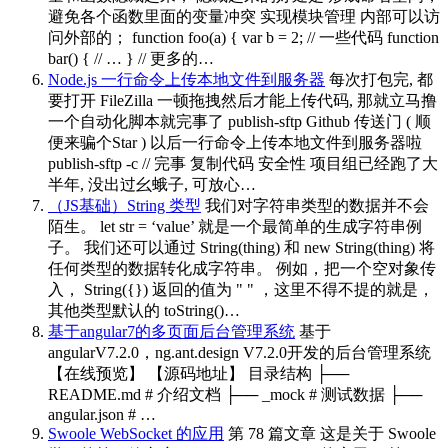
避免各个函数里面的变量冲突 实现模块管理 内部可以访
问外部的； function foo(a) { var b = 2; // 一些代码 function
bar() { // … } // 更多的…
Node.js 一行命令上传本地文件到服务器
每次打包完, 都
要打开 FileZilla 一顿拖拽然后才能上传代码, 那就立马撸
一个自动化脚本就完事了 publish-sftp Github 传送门 ( 顺
便来骗个Star ) 以后一行命令上传本地文件到服务器啦
publish-sftp -c // 完事 复制代码 安全性 项目组已经跑了大
半年, 没出过幺蛾子, 可放心…
（JS基础）String 类型
我们对字符串类型的数据并不会
陌生。 let str = ‘value’ 就是一个最简单的生成字符串例
子。 我们还可以通过 String(thing) 和 new String(thing) 将
任何类型的数据转化成字符串。 例如，把一个空对象传
入， String({}) 返回的值为 " " ，这里不得不提的就是，
其他类型默认的 toString()…
基于angular7的多页面后台管理系统
基于
angularV7.2.0，ng.ant.design V7.2.0开发的后台管理系统
【在线预览】 【源码地址】 目录结构 ├──
README.md # 介绍文档 ├── _mock # 测试数据 ├──
angular.json # …
Swoole WebSocket 的应用
第 78 篇文章 这是关于 Swoole