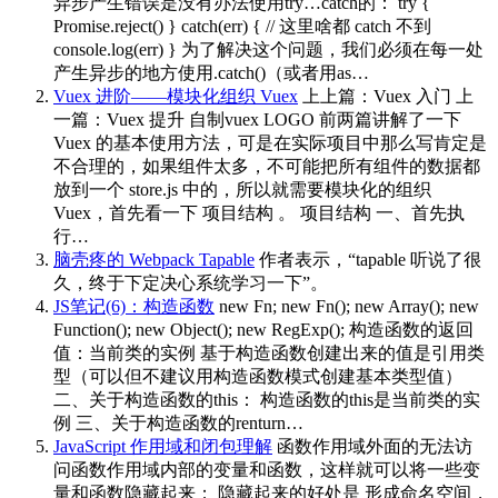
异步产生错误是没有办法使用try…catch的： try {
Promise.reject() } catch(err) { // 这里啥都 catch 不到
console.log(err) } 为了解决这个问题，我们必须在每一处
产生异步的地方使用.catch()（或者用as…
Vuex 进阶——模块化组织 Vuex
上上篇：Vuex 入门 上
一篇：Vuex 提升 自制vuex LOGO 前两篇讲解了一下
Vuex 的基本使用方法，可是在实际项目中那么写肯定是
不合理的，如果组件太多，不可能把所有组件的数据都
放到一个 store.js 中的，所以就需要模块化的组织
Vuex，首先看一下 项目结构 。 项目结构 一、首先执
行…
脑壳疼的 Webpack Tapable
作者表示，“tapable 听说了很
久，终于下定决心系统学习一下”。
JS笔记(6)：构造函数
new Fn; new Fn(); new Array(); new
Function(); new Object(); new RegExp(); 构造函数的返回
值：当前类的实例 基于构造函数创建出来的值是引用类
型（可以但不建议用构造函数模式创建基本类型值）
二、关于构造函数的this： 构造函数的this是当前类的实
例 三、关于构造函数的renturn…
JavaScript 作用域和闭包理解
函数作用域外面的无法访
问函数作用域内部的变量和函数，这样就可以将一些变
量和函数隐藏起来； 隐藏起来的好处是 形成命名空间，