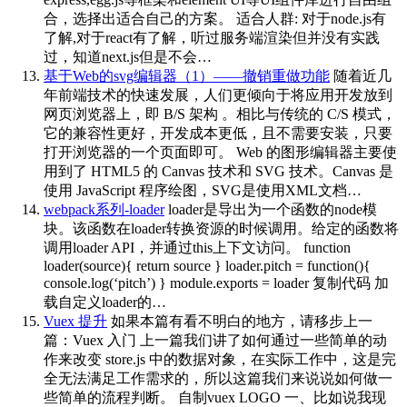
合，选择出适合自己的方案。 适合人群: 对于node.js有
了解,对于react有了解，听过服务端渲染但并没有实践
过，知道next.js但是不会…
基于Web的svg编辑器（1）——撤销重做功能
随着近几
年前端技术的快速发展，人们更倾向于将应用开发放到
网页浏览器上，即 B/S 架构 。相比与传统的 C/S 模式，
它的兼容性更好，开发成本更低，且不需要安装，只要
打开浏览器的一个页面即可。 Web 的图形编辑器主要使
用到了 HTML5 的 Canvas 技术和 SVG 技术。Canvas 是
使用 JavaScript 程序绘图，SVG是使用XML文档…
webpack系列-loader
loader是导出为一个函数的node模
块。该函数在loader转换资源的时候调用。给定的函数将
调用loader API，并通过this上下文访问。 function
loader(source){ return source } loader.pitch = function(){
console.log(‘pitch’) } module.exports = loader 复制代码 加
载自定义loader的…
Vuex 提升
如果本篇有看不明白的地方，请移步上一
篇：Vuex 入门 上一篇我们讲了如何通过一些简单的动
作来改变 store.js 中的数据对象，在实际工作中，这是完
全无法满足工作需求的，所以这篇我们来说说如何做一
些简单的流程判断。 自制vuex LOGO 一、比如说我现