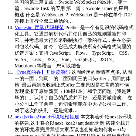
学习的第三篇文章：Swoole WebSocket 的应用。 第一
篇：Swoole Task 的应用 第二篇：Swoole Timer 的应用
概述 什么是 WebSocket ？ WebSocket 是一种在单个TCP
连接上进行全双工通信的…
Vue eslint 团队代码规范
Prettier 是一个有见识的代码格式
化工具。它通过解析代码并使用自己的规则重新打印
它，并考虑最大行长来强制执行一致的样式，并在必要
时包装代码。如今，它已成为解决所有代码格式问题的
优选方案；支持 JavaScript、 Flow、 TypeScript、 CSS、
SCSS、 Less、 JSX、 Vue、 GraphQL、 JSON、
Markdown 等语言，您可以结合…
【vue真的香】开始读源码
这周经历的事情有点多, 从周
一的一面，到周二的二面到周三的口头offer，周四的体
检, 最后再到没收到正式offer,主要原因是在背调的时候
发现虚报了原始薪资（10k报12k）和学历问题（我是延
毕的）。认清了自己的品质并不好，还是要诚信诶。 在
小公司工作了两年，迫切希望能在中大型公司中工作。
对于这次的失利，还是挺难…
next.js+koa2+antd环境轻松搭建
本文将会介绍next.js环境
的搭建,这里将会以next+koa2+ant desin为例,搭建全栈开
发的环境,看完后我想大家应该也会知道如何将next与
express,egg.js等框架和element UI等UI组件库进行自由组