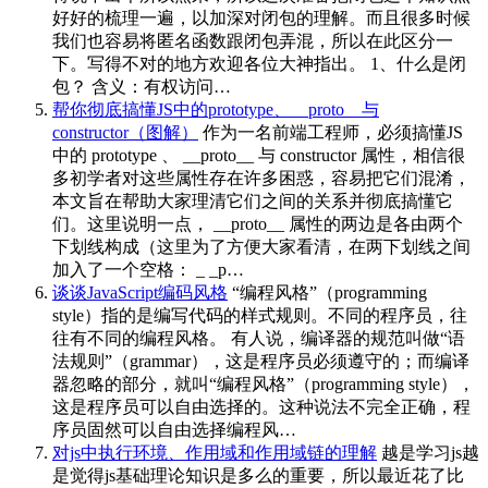
好好的梳理一遍，以加深对闭包的理解。而且很多时候
我们也容易将匿名函数跟闭包弄混，所以在此区分一
下。写得不对的地方欢迎各位大神指出。 1、什么是闭
包？ 含义：有权访问…
帮你彻底搞懂JS中的prototype、__proto__与
constructor（图解）
作为一名前端工程师，必须搞懂JS
中的 prototype 、 __proto__ 与 constructor 属性，相信很
多初学者对这些属性存在许多困惑，容易把它们混淆，
本文旨在帮助大家理清它们之间的关系并彻底搞懂它
们。这里说明一点， __proto__ 属性的两边是各由两个
下划线构成（这里为了方便大家看清，在两下划线之间
加入了一个空格： _ _p…
谈谈JavaScript编码风格
“编程风格”（programming
style）指的是编写代码的样式规则。不同的程序员，往
往有不同的编程风格。 有人说，编译器的规范叫做“语
法规则”（grammar），这是程序员必须遵守的；而编译
器忽略的部分，就叫“编程风格”（programming style），
这是程序员可以自由选择的。这种说法不完全正确，程
序员固然可以自由选择编程风…
对js中执行环境、作用域和作用域链的理解
越是学习js越
是觉得js基础理论知识是多么的重要，所以最近花了比