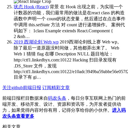
状态 Hook (React)
背景 在 Hook 出现之前，为实现一个
计数器的功能，我们最常用的做法是在react class 的构造
函数中声明一个 count的状态变量，然后通过在点击事件
中调用 this.setState 方法 对 count 进行递增操作。 案例代
码如下： 1class Example extends React.Component {
2 &nb…
2019 西湖论剑 Web wp
2019西湖论剑线上赛 Web wp。
除了最后一道原题没时间做，其他都弄出来了。 Web
Web 1 猜猜 flag 在哪 Description NULL 题目地址：
http://ctf1.linkedbyx.com:10122 Hacking 扫目录发现有
.DS_Store 文件，发现
http://ctf1.linkedbyx.com:10122/e10adc3949ba59abbe56e057f
目录下有 gi…
关注github前端日报
订阅精彩文章
前端日报栏目数据来自
码农头条
，每日分享互联网上热门的前
端开发、移动开发、设计、资源和资讯等，为开发者提供动
力，如果觉得内容对你有用，记得分享给你的小伙伴。
进入码
农头条查看更多
相关文章