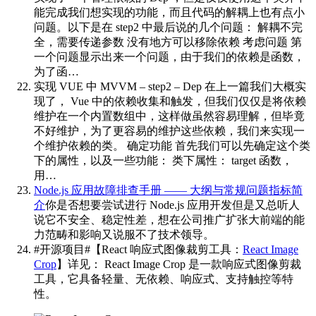
能完成我们想实现的功能，而且代码的解耦上也有点小
问题。以下是在 step2 中最后说的几个问题： 解耦不完
全，需要传递参数 没有地方可以移除依赖 考虑问题 第
一个问题显示出来一个问题，由于我们的依赖是函数，
为了函…
实现 VUE 中 MVVM – step2 – Dep
在上一篇我们大概实
现了， Vue 中的依赖收集和触发，但我们仅仅是将依赖
维护在一个内置数组中，这样做虽然容易理解，但毕竟
不好维护，为了更容易的维护这些依赖，我们来实现一
个维护依赖的类。 确定功能 首先我们可以先确定这个类
下的属性，以及一些功能： 类下属性： target 函数，
用…
Node.js 应用故障排查手册 —— 大纲与常规问题指标简
介
你是否想要尝试进行 Node.js 应用开发但是又总听人
说它不安全、稳定性差，想在公司推广扩张大前端的能
力范畴和影响又说服不了技术领导。
#开源项目#【React 响应式图像裁剪工具：
React Image
Crop
】详见：
React Image Crop 是一款响应式图像剪裁
工具，它具备轻量、无依赖、响应式、支持触控等特
性。