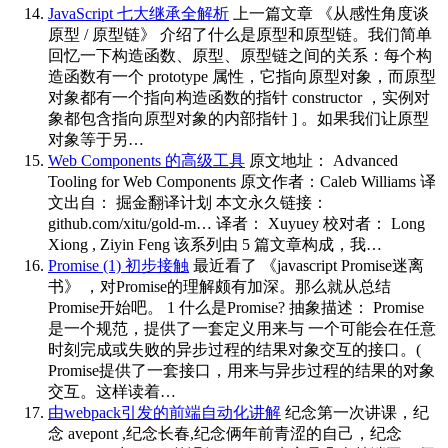
JavaScript 七大继承全解析
上一篇文章 《从感性角度谈
原型 / 原型链》 介绍了什么是原型和原型链。我们简单
回忆一下构造函数、原型、原型链之间的关系：每个构
造函数有一个 prototype 属性，它指向原型对象，而原型
对象都有一个指向构造函数的指针 constructor ，实例对
象都包含指向原型对象的内部指针 ] 。如果我们让原型
对象等于另…
Web Components 的高级工具
原文地址： Advanced
Tooling for Web Components 原文作者：Caleb Williams 译
文出自： 掘金翻译计划 本文永久链接：
github.com/xitu/gold-m… 译者： Xuyuey 校对者： Long
Xiong , Ziyin Feng 该系列由 5 篇文章构成，我…
Promise (1) 初步接触
最近看了 《javascript Promise迷离
书》 ，对Promise的理解颇有加深。那么就从总结
Promise开始吧。 1 什么是Promise? 抽象描述： Promise
是一个规范，提供了一套定义用来与 一个可能会在任意
时刻完成或失败的异步过程的结果对象交互的接口。(
Promise提供了一套接口，用来与异步过程的结果的对象
交互。这样读着…
由webpack引发的前端自动化讲解
纪念第一次讲课，纪
念 avepont ,纪念长春,纪念俩年前青涩的自己，纪念