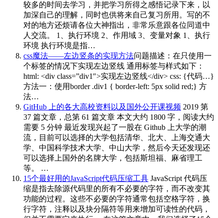
较多的时间去学习，并把学习所得之感悟记录下来，以
加深自己的理解，同时也供将来自己复习所用。写的不
对的地方还烦请各位大神指出，非常乐意跟各位同道中
人交流。 1、执行环境 2、作用域 3、变量对象 1、执行
环境 执行环境是指…
css魔法——左边竖条的实现方法
问题描述：在只使用一
个标签的情况下实现左边竖线 通用标签与样式如下：
html: <div class=”div1″>实现左边竖线</div> css: {代码…}
方法一：使用border .div1 { border-left: 5px solid red;} 方
法…
GitHub 上的各大高校资料以及国外公开课视频
2019 第
37 篇文章，总第 61 篇文章 本文大约 1800 字，阅读大约
需要 5 分钟 最近发现兴起了一股在 Github 上大学的潮
流，目前可以选择的大学包括清华、北大、上海交通大
学、中国科学技术大学、中山大学，然后今天还发现还
可以选择上国外的名牌大学，包括斯坦福、麻省理工
等。 …
15个最好用的JavaScript代码压缩工具
JavaScript 代码压
缩是指去除源代码里的所有不必要的字符，而不改变其
功能的过程。这些不必要的字符通常包括空格字符，换
行字符，注释以及块分隔符等用来增加可读性的代码，