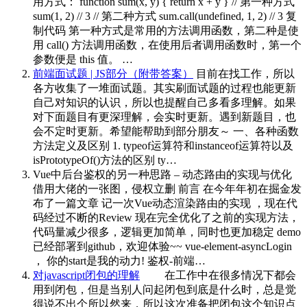
用方式： function sum(x, y) { return x + y } // 第一种方式
sum(1, 2) // 3 // 第二种方式 sum.call(undefined, 1, 2) // 3 复
制代码 第一种方式是常用的方法调用函数，第二种是使
用 call() 方法调用函数，在使用后者调用函数时，第一个
参数便是 this 值。 …
前端面试题 | JS部分（附带答案）
目前在找工作，所以
各方收集了一堆面试题。其实刷面试题的过程也能更新
自己对知识的认识，所以也提醒自己多看多理解。如果
对下面题目有更深理解，会实时更新。遇到新题目，也
会不定时更新。希望能帮助到部分朋友～ 一、各种函数
方法定义及区别 1. typeof运算符和instanceof运算符以及
isPrototypeOf()方法的区别 ty…
Vue中后台鉴权的另一种思路 – 动态路由的实现与优化
借用大佬的一张图，侵权立删 前言 在今年年初在掘金发
布了一篇文章 记一次Vue动态渲染路由的实现 ，现在代
码经过不断的Review 现在完全优化了之前的实现方法，
代码量减少很多，逻辑更加简单，同时也更加稳定 demo
已经部署到github，欢迎体验~~ vue-element-asyncLogin
， 你的start是我的动力! 鉴权-前端…
对javascript闭包的理解
在工作中在很多情况下都会
用到闭包，但是当别人问起闭包到底是什么时，总是觉
得说不出个所以然来，所以这次准备把闭包这个知识点