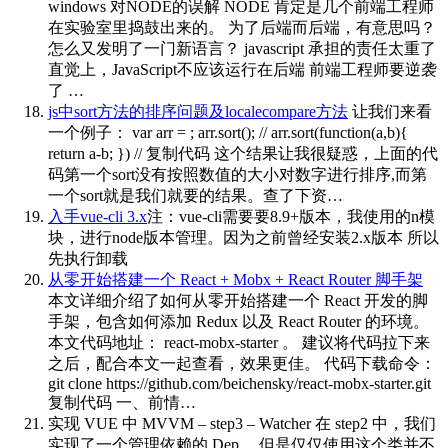
windows 对NODE的误解 NODE 肯定是几个前端工程师
在实验室里捣鼓出来的。 为了后端而后端，有意思吗？
怎么又发明了一门新语言？ javascript 承担的责任太重了
直觉上，JavaScript不应该运行在后端 前端工程师要逆袭
了 …
js中sort方法的排序问题及localecompare方法
让我们来看
一个例子： var arr = ; arr.sort(); // arr.sort(function(a,b){
return a-b; }) // 复制代码 这个结果让我很疑惑，上面的代
码第一个sort没有按照数值的大小对数字进行排序,而第
一个sort就是我们就要的结果。查了下资…
入手vue-cli 3.x
注：vue-cli需要要8.9+版本，我使用的n模
块，进行node版本管理。因为之前曾经安装2.x版本 所以
先执行卸载
从零开始搭建一个 React + Mobx + React Router 脚手架
本文详细介绍了如何从零开始搭建一个 React 开发的脚
手架，包含如何添加 Redux 以及 React Router 的环境。
本文代码地址： react-mobx-starter 。 建议将代码拉下来
之后，配合本文一起查看，效果更佳。 代码下载命令：
git clone https://github.com/beichensky/react-mobx-starter.git
复制代码 一、前情…
实现 VUE 中 MVVM – step3 – Watcher
在 step2 中，我们
实现了一个管理依赖的 Dep ，但是仅仅使用这个类并不