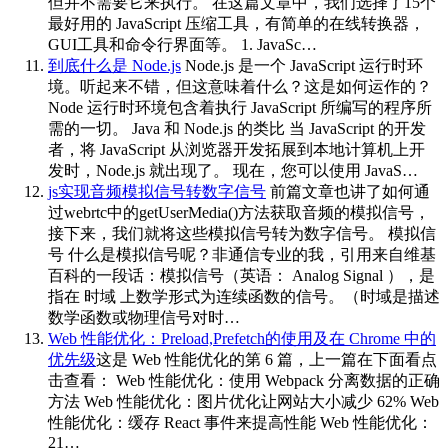
但并不需要它来执行。 在这篇文章中，我们选择了15个
最好用的 JavaScript 压缩工具，有简单的在线转换器，
GUI工具和命令行界面等。 1. JavaSc…
到底什么是 Node.js
Node.js 是一个 JavaScript 运行时环
境。听起来不错，但这意味着什么？这是如何运作的？
Node 运行时环境包含着执行 JavaScript 所编写的程序所
需的一切。 Java 和 Node.js 的类比 当 JavaScript 的开发
者，将 JavaScript 从浏览器开发拓展到本地计算机上开
发时，Node.js 就出现了。 现在，您可以使用 JavaS…
js实现音频模拟信号转数字信号
前篇文章也讲了如何通
过webrtc中的getUserMedia()方法获取音频的模拟信号，
接下来，我们就将这些模拟信号转为数字信号。 模拟信
号 什么是模拟信号呢？非通信专业的我，引用来自维基
百科的一段话：模拟信号（英语： Analog Signal ），是
指在 时域 上数学形式为连续函数的信号。（时域是描述
数学函数或物理信号对时…
Web 性能优化：Preload,Prefetch的使用及在 Chrome 中的
优先级
这是 Web 性能优化的第 6 篇，上一篇在下面看点
击查看： Web 性能优化：使用 Webpack 分离数据的正确
方法 Web 性能优化：图片优化让网站大小减少 62% Web
性能优化：缓存 React 事件来提高性能 Web 性能优化：
21…