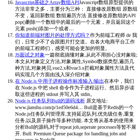
Javascript基础之Array数组API
Javascript数组原型提供的
方法非常之多，主要分为三种： 直接修改原数组 原数组
不变，返回新数组 数组遍历方法 直接修改原数组的API
pop()删除一个数组中的最后的一个元素，并且返回这个
元素 push()添加一个或者…
你知道前端对图片的处理方式吗？
作为前端工程师 de 我
们，日常少不了会跟图片打交道。在各大电商平台工作
的前端工程师们，感受可能会更加的明显。
JS面试之对象
一篇彻底搞懂对象,从此不用担心没对象啦;
本文从对象定义方法,对象属性,Symbol数据类型,遍历几
种方法,对象拷贝,vue2.x和vue3.x拦截对象属性方法及代
码实现几个方面由浅入深介绍对象
在 Node.js 中用子进程操作标准输入/输出
在本中，我们
在 Node.js 中把 shell 命令作为子进程运行。然后异步读
取这些进程的 stdout 并写入其 stdin。
Node.js 任务队列Bull的源码浅析
原文地址:
www.jianshu.com/p/1ed50e6d4… Bull是基于Redis的一个
Node.js任务队列管理库,支持延迟队列,优先级任务,重复
任务,以及原子操作等多种功能. 本文将从基本的使用来
分析Bull的源码,对于repeat job,seperate processes等暂不展
开. Bull: Premium Queue package for handling jobs and
messages in NodeJS. …