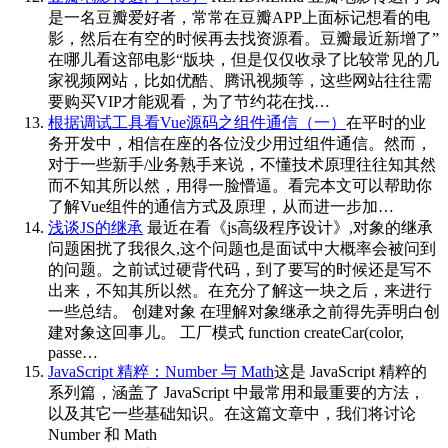
是一名豆瓣爱好者，常常在豆瓣APP上面标记想看的电
影，然后在有空的时候再去找资源看。豆瓣最近新增了”
在哪儿看这部电影“版块，但是仅仅收录了比较常见的几
家视频网站，比如优酷、腾讯视频等，这些网站往往需
要购买VIP才能观看，为了节约花在找…
根据调试工具看Vue源码之组件通信（一）
在平时的业
务开发中，相信在座的各位没少用过组件通信。然而，
对于一些新手/业务熟手来说，不懂技术原理往往知其然
而不知其所以然，用得一脸懵逼。看完本文可以帮助你
了解Vue组件的通信方式及原理，从而进一步加…
浅谈JS的继承
最近在看《js高级程序设计》,对象的继承
问题困扰了我很久,这个问题也是面试中大概率会被问到
的问题。之前试过硬背代码，到了要写的时候还是写不
出来，不知其所以然。在充分了解这一块之后，来进行
一些总结。 创建对象 在理解对象继承之前得先弄明白创
建对象这回事儿。 工厂模式 function createCar(color,
passe…
JavaScript 精粹：Number 与 Math
这是 JavaScript 精粹的
系列篇，涵盖了 JavaScript 中最常用和最重要的方法，
以及其它一些基础知识。在这篇文章中，我们将讨论
Number 和 Math