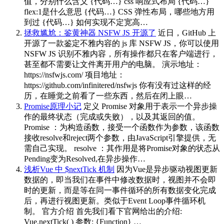
值，分别什么含义 {代码…} css 响应式布局 {代码…}
flex:1是什么意思 {代码…} CSS 弹性布局，哪些地方用
到过 {代码…} 如何实现不定宽高…
拯救尴尬：鉴黄神器 NSFW JS 开源了
近日，GitHub 上
开源了一款鉴定不雅内容的 js 库 NSFW JS，你可以使用
NSFW JS 识别不雅内容，所有操作都只在客户端进行，
甚至都不需要让文件离开用户的电脑。 演示地址：
https://nsfwjs.com/ 项目地址：
https://github.com/infinitered/nsfwjs 你有没有过这样的经
历，在睡觉之前看了一些东西，然后在闭上眼…
Promise原理小记
定义 Promise 对象用于表示一个异步操
作的最终状态（完成或失败），以及其返回的值。
Promise ：为构造函数，接受一个函数作为参数，该函数
接收resolve和reject两个参数，由JavaScript引擎提供，无
需自己实现。 resolve ：其作用是将Promise对象的状态从
Pending变为Resolved,在异步操作…
浅析Vue 中 $nextTick 机制
因为Vue是异步驱动视图更新
数据的，即当我们在事件中修改数据时，视图并不会即
时的更新，而是等在同一事件循环的所有数据变化完成
后，再进行视图更新。类似于Event Loop事件循环机
制。 官方介绍 首先我们看下官网给出的介绍:
Vue.nextTick( ) 参数: {Function} …