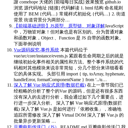
謝 comehope 大佬的 [前端每日实战] 效果预览 github.io
浏览 源代码地址 [链接] 代码解读 1. html 结构 命名规则
使用了 BEM {代码…} 常规样式初始化 {代码…} 2. 街道
背景 街道背景分为两部分…
【前端基础进阶】JS原型、原型链、对象详解
JavaScript
中，万物皆对象！但对象也是有区别的。分为普通对象
和函数对象，Object 、Function 是 JS 自带的函数对象。
下面举例说明
Vue源码探究-事件系统
本篇代码位于
vue/src/core/instance/events.js 紧跟着生命周期之后的就是
继续初始化事件相关的属性和方法。整个事件系统的代
码相对其他模块来说非常简短，分几个部分来详细看看
它的具体实现。 头部引用 import { tip, toArray, hyphenate,
handleError, formatComponentName } from ‘../u…
深入了解 Vue 响应式原理(数据拦截)
在上一章节我们已
经粗略的分析了整个的Vue 的源码，但是还有很多东西
没有深入的去进行分析，我会通过如下几个重要点，进
行进一步深入分析。 深入了解 Vue 响应式原理(数据拦
截) 深入了解 Vue.js 是如何进行「依赖收集」，准确地
追踪所需修改 深入了解 Virtual DOM 深入了解 Vue.js 的
批量异步更新策略 …
豆瓣电影传送门（JS）
README.md 豆瓣电影传送门 我