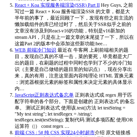
React + Koa 实现服务端渲染(SSR) Part II
Hey Guys, 之前
写过一篇 React + Koa 服务端渲染SSR 的文章，都是大
半年前的事了 ，最近回顾了一下，发现有些之前主流的
懒加载组件的库已经过时了，然后关于SSR似乎之前的
文章没有涉及到React-v16的功能，特别是v16新加的
stream API，只是在上一篇文章的末尾提了一下，所以在
这篇Part 2的版本中会添加这些新功能:bee…
WEB 前端冷门知识
最近在 牛客网 上刷前端相关的题
目，发现自己真的不堪一击，菜的要死，毕竟都是大厂
出的题目，在刷题的过程中同时也学到了不少的冷门知
识（主要是自己做错的题目里的知识点），现在分享出
来，真的有用，注意这里面内容纯理论 HTML 置换元素
：浏览器根据元素的标签和属性来决定元素的具体显示
内…
JavaScript正则表达式备忘单
正则表达式或 regex 用于匹
配字符串的各个部分。下面是创建的 正则表达式 的备忘
单。 测试正则表达式 使用该.test()方法 let testString =
"My test string"; let testRegex = /string/;
testRegex.test(testString); 复制代码 测试多项匹配 使用OR
运算符（|） const regex …
前端 CSS : 5# 纯 CSS 实现24小时超市
介绍 原文链接感