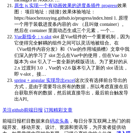
原生 js 实现一个有动画效果的进度条插件 progress
效果
图： 项目地址：[链接] 效果体验地址：
https://biaochenxuying.github.io/progress/index.html 1. 原理
一个用于装载进度条内容的 div （且叫做 container）。
然后在 container 里面动态生成三个元素，一个…
Vue新指令：v-slot
slot 是Vue组件的一个重要机制，因为
它使得完全解耦的组件之间可以灵活地被组合。在
《Vue组件内容分发》和《Vue的作用域插槽》文章中我
们深入的学习了 slot 怎么在Vue中的使用，但在Vue 3.0
版本为 slot 引入了一套全新的模版语法。为了更好的从
2.x 过渡到 3.0 ，Vue的 v2.6 版本引入了新的 slot 语法，
即 v-slot 。接…
spring + angular 实现导出excel
这次没有选择前台导出的
方式，是由于需要导出所有的数据，所以考虑直接在后
台获取所有的数据，然后就直接导出，最后前台触发导
出API。
关注github前端日报
订阅精彩文章
前端日报栏目数据来自
码农头条
，每日分享互联网上热门的前
端开发、移动开发、设计、资源和资讯等，为开发者提供动