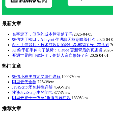
最新文章
名字定了，但你的成本算清楚了吗
2026-04-05
微信终于松口，AI agent 住进聊天框意味着什么
2026-04-
Sora 关停背后：技术狂欢后的冷思考与程序员生存法则
2
AI 终于把手伸向了鼠标：Claude 更新背后的真逻辑
2026-
开源世界的门锁坏了，创始人亲自修好了它
2026-04-01
热门文章
微信小程序自定义组件详解
19997View
阿里云代金券
7254View
JavaScript闭包特性详解
4595View
浅谈JavaScript中的闭包
3773View
阿里云双十一低至2折服务器狂欢
1839View
推荐文章