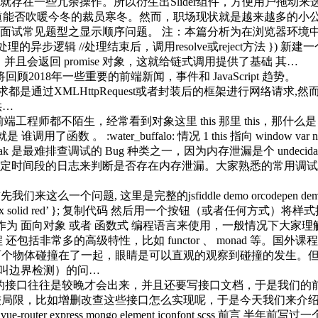
存在一些冗余操作。所以衍生出Slider组件，方便用户拖动来
道能否吹暖今冬的裁员寒冬。然而，职场现状就是越来越多的小
试常见题型之显示顺序问题。 注：本篇分析为在浏览器环境中排序
reject) { //待处理的异步逻辑 //处理结束后，调用resolve或reject方法 
并且会返回 promise 对象，这就给链式调用提供了基础 其…
2018年一些重要的前端新闻，事件和 JavaScript 趋势。
网络请求都是通过XMLHttpRequest或者封装后的框架进行网
供…
对每位前端工程师都不陌生，经常看到对象这里 this 那里 this，
 :water_buffalo: 情况 1 this 指向 window var name
 Leak 是最难排查调试的 Bug 种类之一，因为内存泄漏是个 undec
定时间段的日志来判断是否存在内存泄漏。大家熟悉的常用调试
先我们来这么一个问题, 这里是完整的jsfiddle demo orcode
 borderRight: ‘1px solid red’ }; 复制代码 然后用一个按钮（或者任
t 可以作为 面向对象 或者 函数式 编程语言来使用，一般情况下大家理
常多的高级特性，比如 functor 、 monad 等。国外课程网站
物体碰撞在了一起，眼睛是可以直观的观察到碰撞的发生。但对于前端
者叫边界检测）的问…
的接口往往是较晚才会出来，并且还要写接口文档，于是我们的
较局限，比如增删改查这些接口怎么实现呢，于是今天我们来介绍一款
os vue-router express mongo element iconfont scss