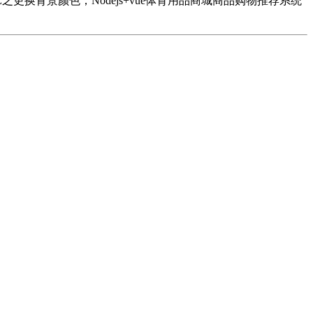
UE之更换背景颜色；Nodejs+vue体育用品商城商品购物推荐系统