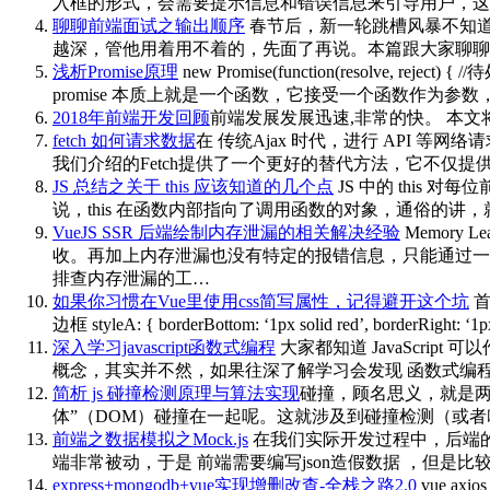
入框的形式，会需要提示信息和错误信息来引导用户，这就
聊聊前端面试之输出顺序
春节后，新一轮跳槽风暴不知
越深，管他用着用不着的，先面了再说。本篇跟大家聊聊面
浅析Promise原理
new Promise(function(resolve, 
promise 本质上就是一个函数，它接受一个函数作为参数，
2018年前端开发回顾
前端发展发展迅速,非常的快。 本文将回顾
fetch 如何请求数据
在 传统Ajax 时代，进行 API 等
我们介绍的Fetch提供了一个更好的替代方法，它不仅提
JS 总结之关于 this 应该知道的几个点
JS 中的 this 
说，this 在函数内部指向了调用函数的对象，通俗的讲，就是 谁调用了函数 。
VueJS SSR 后端绘制内存泄漏的相关解决经验
Memory
收。再加上内存泄漏也没有特定的报错信息，只能通过一
排查内存泄漏的工…
如果你习惯在Vue里使用css简写属性，记得避开这个坑
首
边框 styleA: { borderBottom: ‘1px solid red’,
深入学习javascript函数式编程
大家都知道 JavaScrip
概念，其实并不然，如果往深了解学习会发现 函数式编程 还包括非
简析 js 碰撞检测原理与算法实现
碰撞，顾名思义，就是两个
体”（DOM）碰撞在一起呢。这就涉及到碰撞检测（或
前端之数据模拟之Mock.js
在我们实际开发过程中，后端
端非常被动，于是 前端需要编写json造假数据 ，但是比
express+mongodb+vue实现增删改查-全栈之路2.0
vue axi