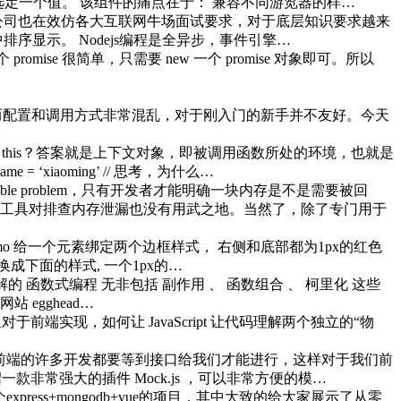
选定一个值。 该组件的痛点在于： 兼容不同游览器的样…
公司也在效仿各大互联网牛场面试要求，对于底层知识要求越来
显示。 Nodejs编程是全异步，事件引擎…
}) 新建一个 promise 很简单，只需要 new 一个 promise 对象即可。所以
络请求,然而配置和调用方式非常混乱，对于刚入门的新手并不友好。今天
那什么是 this？答案就是上下文对象，即被调用函数所处的环境，也就是
 = ‘xiaoming’ // 思考，为什么…
idable problem，只有开发者才能明确一块内存是不是需要被回
工具对排查内存泄漏也没有用武之地。当然了，除了专门用于
pen demo 给一个元素绑定两个边框样式， 右侧和底部都为1px的红色
何方式）将样式换成下面的样式, 一个1px的…
解的 函数式编程 无非包括 副作用 、 函数组合 、 柯里化 这些
 egghead…
实现，如何让 JavaScript 让代码理解两个独立的“物
前端的许多开发都要等到接口给我们才能进行，这样对于我们前
非常强大的插件 Mock.js ，可以非常方便的模…
 前言 半年前写过一个express+mongodb+vue的项目，其中大致的给大家展示了从零