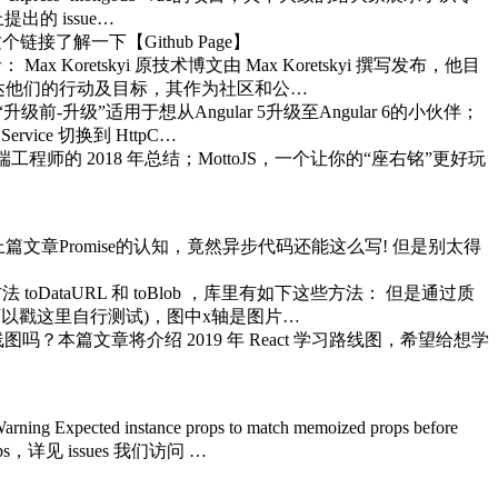
的 issue…
接了解一下【Github Page】
 Angular 作者： Max Koretskyi 原技术博文由 Max Koretskyi 撰写发布，他目
向社区传达他们的行动及目标，其作为社区和公…
容“升级前-升级”适用于想从Angular 5升级至Angular 6的小伙伴；
rvice 切换到 HttpC…
端工程师的 2018 年总结；MottoJS，一个让你的“座右铭”更好玩
上篇文章Promise的认知，竟然异步代码还能这么写! 但是别太得
DataURL 和 toBlob ，库里有如下这些方法： 但是通过质
以戳这里自行测试)，图中x轴是图片…
本篇文章将介绍 2019 年 React 学习路线图，希望给想学
pected instance props to match memoized props before
is.props，详见 issues 我们访问 …