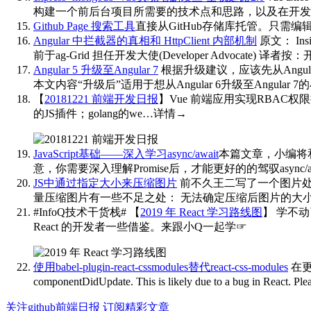
构建一个前后台项目所需要的技术点和思路，以及在开发过程中遇
Github Page 搜索工具
直接从GitHub存储库托管。只需编辑
Angular 中拦截器的真相和 HttpClient 内部机制
原文： Insid
前于ag-Grid 担任开发大使(Developer Adv
Angular 5 升级至Angular 7
根据升级建议，应该先从Angular 5
本文内容“升级后”适用于想从Angular 6升级至Angular 7的小伙伴；
【
20181221 前端开发日报
】Vue 前端应用实现RBAC权限控
的JS插件；golang的we…详情→
​​​
JavaScript基础——深入学习async/await
本篇文章，小编将和
意，你需要深入理解Promise后，才能更好的的驾驭async/awa
JS中通过指定大小来压缩图片
前不久王二写了一个图片处理库，
量压缩图片有一些不足之处： 无法确定压缩后图片的大小
#InfoQ技术干货栈# 【
2019 年 React 学习路线图
】
学不动
React 的开发者一些借鉴。来跟小Q一起学☞
​​​
使用babel-plugin-react-cssmodules替代react-css-modules
在更新 
componentDidUpdate. This is likely due to a bug in R
关注github前端日报
订阅精彩文章