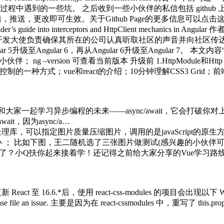
到的一些坑。 之后收到一些小伙伴的私信包括 github 上提出
，推送，更改即可生效。关于Github Page的更多信息可以点击这个链
er’s guide into interceptors and HttpClient mechanics in
ocate) 译者按：开发大使负责确保其所在的公司认真听取社区的声音并
升级至Angular 6，再从Angular 6升级至Angular 7。 本文内
 ng –version 可查看当前版本 升级前 1.HttpModule和Http Se
制的一种方式；vue和react的介绍；10分钟理解CSS3 Grid；前
大家一起学习异步编程的未来——async/await，它会打破你对
it，因为async/a…
可以指定图片质量压缩图片，调用的是javaScript的原生方法 to
 ； 比如下图，王二随机选了三张图片做测试(感兴趣的小伙伴可
了？小Q扶你起来接着学！还记得之前给大家分享的Vue学习路线图吗？
React 至 16.6.*后，使用 react-css-modules 的项目会出现以下 Warning Ex
eact. Please file an issue. 主要是因为在 react-cssmodules 中，重写了 th