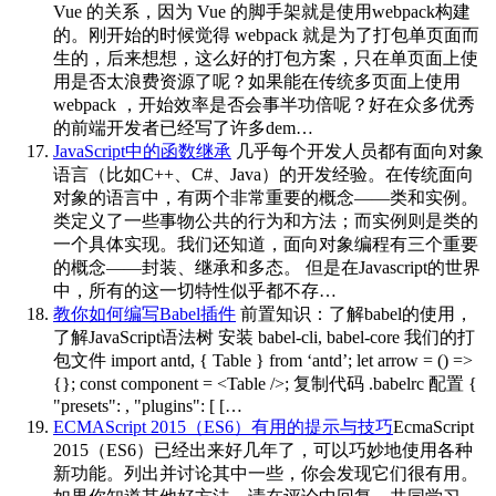
Vue 的关系，因为 Vue 的脚手架就是使用webpack构建
的。刚开始的时候觉得 webpack 就是为了打包单页面而
生的，后来想想，这么好的打包方案，只在单页面上使
用是否太浪费资源了呢？如果能在传统多页面上使用
webpack ，开始效率是否会事半功倍呢？好在众多优秀
的前端开发者已经写了许多dem…
JavaScript中的函数继承
几乎每个开发人员都有面向对象
语言（比如C++、C#、Java）的开发经验。在传统面向
对象的语言中，有两个非常重要的概念——类和实例。
类定义了一些事物公共的行为和方法；而实例则是类的
一个具体实现。我们还知道，面向对象编程有三个重要
的概念——封装、继承和多态。 但是在Javascript的世界
中，所有的这一切特性似乎都不存…
教你如何编写Babel插件
前置知识：了解babel的使用，
了解JavaScript语法树 安装 babel-cli, babel-core 我们的打
包文件 import antd, { Table } from ‘antd’; let arrow = () =>
{}; const component = <Table />; 复制代码 .babelrc 配置 {
"presets": , "plugins": [ […
ECMAScript 2015（ES6）有用的提示与技巧
EcmaScript
2015（ES6）已经出来好几年了，可以巧妙地使用各种
新功能。列出并讨论其中一些，你会发现它们很有用。