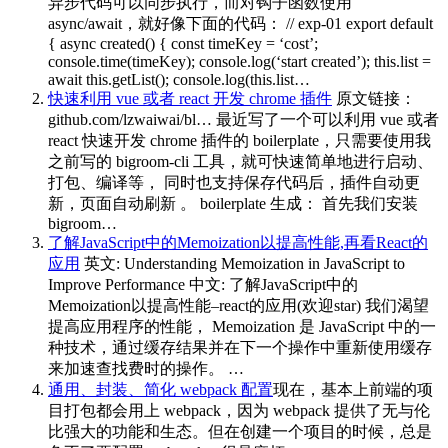
异步代码可以同步执行，而对钩子函数使用
async/await，就好像下面的代码： // exp-01 export default
{ async created() { const timeKey = ‘cost’;
console.time(timeKey); console.log(‘start created’); this.list =
await this.getList(); console.log(this.list…
快速利用 vue 或者 react 开发 chrome 插件
原文链接：
github.com/lzwaiwai/bl… 最近写了一个可以利用 vue 或者
react 快速开发 chrome 插件的 boilerplate，只需要使用我
之前写的 bigroom-cli 工具，就可快速简单地进行启动、
打包、编译等， 同时也支持保存代码后，插件自动更
新，页面自动刷新 。 boilerplate 生成： 首先我们安装
bigroom…
了解JavaScript中的Memoization以提高性能,再看React的
应用
英文: Understanding Memoization in JavaScript to
Improve Performance 中文: 了解JavaScript中的
Memoization以提高性能–react的应用(欢迎star) 我们渴望
提高应用程序的性能， Memoization 是 JavaScript 中的一
种技术，通过缓存结果并在下一个操作中重新使用缓存
来加速查找费时的操作。 …
通用、封装、简化 webpack 配置
现在，基本上前端的项
目打包都会用上 webpack，因为 webpack 提供了无与伦
比强大的功能和生态。但在创建一个项目的时候，总是