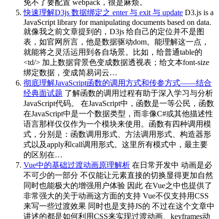
免不了要配置 webpack，很是麻烦。
快速理解D3js 数据绑定之 enter 与 exit 与 update
D3.js is a
JavaScript library for manipulating documents based on data.
就像我之前文章提到的，D3js 给自己的定位并不是图
表，如官网所言，他是数据驱动dom。能理解这一点，
就能将之灵活运用到各自场景。比如，给普通table的
<td/> 加上数据背景色变成数据透视表；给文本font-size
绑定数据，变成简易词云…
彻底理解JavaScript函数的调用方式和传参方式——结合
经典面试题
了解函数的调用过程有助于深入学习与分析
JavaScript代码。 在JavaScript中，函数是一等公民，函数
在JavaScript中是一个数据类型，而非像C#或其他描述性
语言那样仅仅作为一个模块来使用。函数有四种调用模
式，分别是：函数调用形式、方法调用形式、构造器形
式以及apply和call调用形式。这里所有模式中，最主要
的区别在…
Vue中的基础过渡动画原理解析
在日常开发中 动画是必
不可少的一部分 不仅能让元素直接的切换显得更加自然
同时也能极大的增强用户体验 因此 在Vue之中也提供了
非常强大的关于动画这方面的支持 Vue不仅支持用CSS
来写一些过渡效果 同时也是支持JS的 不过在这个文章中
讲述的都是如何利用CSS来实现过渡动画、keyframes动