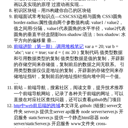
画以及实现的原理 过渡动画实现…
初识区块链 – 用JS构建你自己的区块链
前端面试常考知识点—CSS
CSS3边框与圆角 CSS3圆角
border-radius:属性值由两个参数值构成: value1 / value2，
值之间用/分隔，value1代表圆角的水平半径，value2代表
圆角的垂直半径盒阴影box-shadow:语法：box-shadow: 水
平方向的偏移量 垂…
前端进阶（第一期）-调用堆栈笔记
var a = 20; var b =
‘abc’; var c = true; var d = { m: 20 } 复制代码 值类型数据
和引用数据类型的复制 值类型数据是值的复制，开辟新
的存储空间来存储值，复制前后的数据之间无联系。 引
用类型数据仅仅是地址的复制，开辟新的存储空间来存
储地址指针，复制前后的地址指针指向堆中同一个值。
…
前站 – 前端导航，搜索社区，阅读文章，提升技术
推荐
一个前端导航网站，记录了各种关于前端的网址，可以
直接在对应社区查找问题，还可以查看github热门项目
http中web前后端的跨域
本文详见 github: [链接] server文
件夹 server.js 提供主server api服务 node server/server.js 开
启服务 staticServer.js 提供一个静态html容器 node
server/staticServer.js 开启服务 www文件夹 cross-