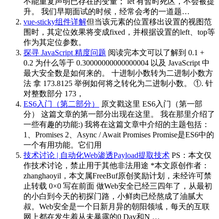
不能重复声明已存在的变量； let 有暂时死区，不会被提
升。 我们早期面试的时候，经常会考的一道题…
vue-sticky组件详解
但当该元素的位置移出设置的视图范
围时，其定位效果将变成fixed，并根据设置的left、top等
作为其定位参数。
探寻 JavaScript 精度问题
阅读完本文可以了解到 0.1 +
0.2 为什么等于 0.30000000000000004 以及 JavaScript 中
最大安全数是如何来的。 十进制小数转为二进制小数方
法 拿 173.8125 举例如何将之转化为二进制小数。 ①. 针
对整数部分 173，
ES6入门（第二部分）
原文戳这里 ES6入门（第一部
分） 这篇文章的第一部分出现在这里。 我在那里介绍了
一些有趣的功能:) 我将在这篇文章中介绍的主题包括：
1、Promises 2、Async / Await Promises Promise是ES6中的
一个有用功能。它们用
技术讨论 | 自动化Web渗透Payload提取技术
PS：本文仅
作技术讨论，禁止用于其他非法用途 *本文原创作者：
zhanghaoyil，本文属FreeBuf原创奖励计划，未经许可禁
止转载 0×0 写在前面 做Web安全已经三四年了，从最初
的小白到今天的初探门路，小鲜肉已经熬成了油腻大
叔。Web安全是一个日新月异的朝阳领域，每天的互联
网上都在发生着从未暴露的0 Day和N …