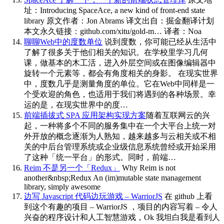
址：Introducing SpaceAce, a new kind of front-end state
library 原文作者：Jon Abrams 译文出自：掘金翻译计划
本文永久链接：github.com/xitu/gold-m… 译者：Noa
聊聊Web中的度数单位
说到度数，你可能已经从生活中
了解了很多关于他们相关的知识。在学校里学习几何
课，做基本的木工活，进入外层空间或在图像编辑器中
旋转一个元素等，都会有角度相关的身影。 在现实世界
中，度数几乎是测量角度的单位。它在Web中同样是一
个受欢迎的角色，也适用于我们将遇到的各种场景。幸
运的是，在现实世界中的度…
前端插拔式 SPA 应用架构实现方案
随着互联网云的兴
起，一种将多个不同的服务集中在一个大平台上统一对
外开放的概念逐渐为人熟知，越来越多与云相关或不相
关的中后台管理系统或企业级信息系统曾经或开始采用
了这种「统一平台」的形式。同时，前端…
Reim 不是另一个「Redux」
Why Reim is not
another&nbsp;Redux An (im)mutable state management
library, simply awesome
边写 Javascript 代码边玩游戏 – WarriorJS
在 github 上看
到这个有趣的项目 – WarriorJS ，项目的内容写着 – 令人
兴奋的程序设计和人工智慧游戏，Ok 我坦白我是看到人