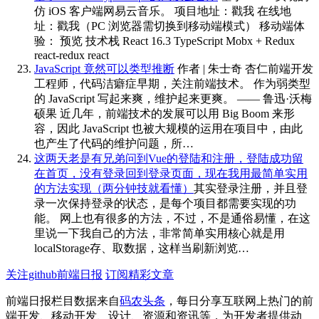
仿 iOS 客户端网易云音乐。 项目地址：戳我 在线地
址：戳我（PC 浏览器需切换到移动端模式） 移动端体
验： 预览 技术栈 React 16.3 TypeScript Mobx + Redux
react-redux react
JavaScript 竟然可以类型推断
作者 | 朱士奇 杏仁前端开发
工程师，代码洁癖症早期，关注前端技术。 作为弱类型
的 JavaScript 写起来爽，维护起来更爽。 —— 鲁迅·沃梅
硕果 近几年，前端技术的发展可以用 Big Boom 来形
容，因此 JavaScript 也被大规模的运用在项目中，由此
也产生了代码的维护问题，所…
这两天老是有兄弟问到Vue的登陆和注册，登陆成功留
在首页，没有登录回到登录页面，现在我用最简单实用
的方法实现（两分钟技就看懂）
其实登录注册，并且登
录一次保持登录的状态，是每个项目都需要实现的功
能。 网上也有很多的方法，不过，不是通俗易懂，在这
里说一下我自己的方法，非常简单实用核心就是用
localStorage存、取数据，这样当刷新浏览…
关注github前端日报
订阅精彩文章
前端日报栏目数据来自
码农头条
，每日分享互联网上热门的前
端开发、移动开发、设计、资源和资讯等，为开发者提供动