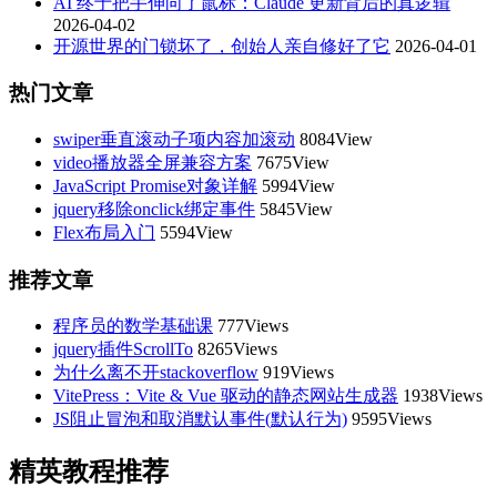
AI 终于把手伸向了鼠标：Claude 更新背后的真逻辑
2026-04-02
开源世界的门锁坏了，创始人亲自修好了它
2026-04-01
热门文章
swiper垂直滚动子项内容加滚动
8084View
video播放器全屏兼容方案
7675View
JavaScript Promise对象详解
5994View
jquery移除onclick绑定事件
5845View
Flex布局入门
5594View
推荐文章
程序员的数学基础课
777Views
jquery插件ScrollTo
8265Views
为什么离不开stackoverflow
919Views
VitePress：Vite & Vue 驱动的静态网站生成器
1938Views
JS阻止冒泡和取消默认事件(默认行为)
9595Views
精英教程推荐