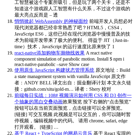
工智慧被这个专案所吸引，但是玩了两个关卡，还是不
知道这个游戏跟人工智慧有什么关系，不过这个游戏的
最大亮点反而是 – 透
悄悄掀起 WebAssembly 的神秘面纱
前端开发人员想必对
现代浏览器都已经非常熟悉了吧？HTML5，CSS4，
JavaScript ES6，这些已经在现代浏览器中慢慢普及的技
术为前端开发带来了极大的便利。 得益于 JIT（Just-in-
time）技术，JavaScript 的运行速度比原来快了 1
react-native添加购物车抛物线效果
A react native
component simulation of parabolic motion. Install $ npm i
react-native-parabolic –save Show case
使用原生 JavaScript 构建状态管理系统
原文地址：Build
a state management system with vanilla JavaScript 原文作
者：ANDY BELL 译文出自：掘金翻译计划 本文永久链
接：github.com/xitu/gold-m… 译者：Shery 校对
前端每日实战：108# 视频演示如何用 CSS 和 D3 创作一
个抽象的黑白交叠动画
效果预览 按下右侧的“点击预览”
按钮可以在当前页面预览，点击链接可以全屏预览。
[链接] 可交互视频 此视频是可以交互的，你可以随时暂
停视频，编辑视频中的代码。 请用 chrome, safari, edge
打开观看。 [链接] …
基于 React + TypeScript 的网易云音乐
基于 React 实现的