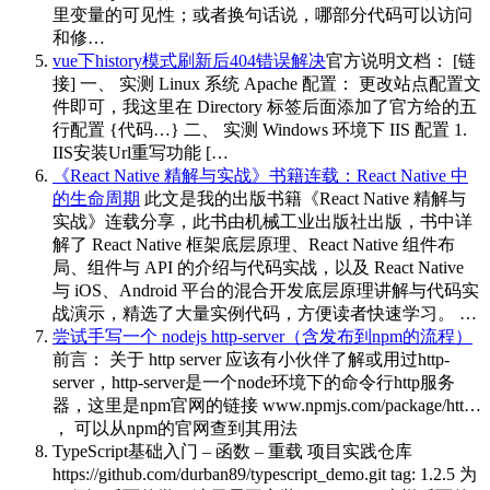
里变量的可见性；或者换句话说，哪部分代码可以访问
和修…
vue下history模式刷新后404错误解决
官方说明文档： [链
接] 一、 实测 Linux 系统 Apache 配置： 更改站点配置文
件即可，我这里在 Directory 标签后面添加了官方给的五
行配置 {代码…} 二、 实测 Windows 环境下 IIS 配置 1.
IIS安装Url重写功能 […
《React Native 精解与实战》书籍连载：React Native 中
的生命周期
此文是我的出版书籍《React Native 精解与
实战》连载分享，此书由机械工业出版社出版，书中详
解了 React Native 框架底层原理、React Native 组件布
局、组件与 API 的介绍与代码实战，以及 React Native
与 iOS、Android 平台的混合开发底层原理讲解与代码实
战演示，精选了大量实例代码，方便读者快速学习。 …
尝试手写一个 nodejs http-server（含发布到npm的流程）
前言： 关于 http server 应该有小伙伴了解或用过http-
server，http-server是一个node环境下的命令行http服务
器，这里是npm官网的链接 www.npmjs.com/package/htt…
， 可以从npm的官网查到其用法
TypeScript基础入门 – 函数 – 重载
项目实践仓库
https://github.com/durban89/typescript_demo.git tag: 1.2.5 为