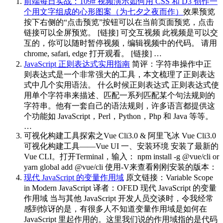
前端每日实战：109# 视频演示如何用 CSS 和 D3 创作一
个用文字组成的心形图案（为七夕之夜而作）
效果预览
按下右侧的“点击预览”按钮可以在当前页面预览，点击
链接可以全屏预览。 [链接] 可交互视频 此视频是可以交
互的，你可以随时暂停视频，编辑视频中的代码。 请用
chrome, safari, edge 打开观看。 [链接] …
JavaScript 正则表达式实用指南
简评：字符串操作中正
则表达式是一个非常强大的工具，本文梳理了正则表达
式中几个实用语法。 什么时候正则表达式 正则表达式使
用单个字符串来描述、匹配一系列匹配某个句法规则的
字符串。他有一套自己的语法规则，许多语言都提供这
个功能如 JavaScript，Perl，Python，Php 和 Java 等等。
…
可视化构建工具探索之Vue Cli3.0 & 阿里飞冰
Vue Cli3.0
可视化构建工具——Vue UI 一、安装环境 安装了最新的
Vue CLI。打开Terminal，输入： npm install -g @vue/cli or
yarn global add @vue/cli 使用-V来查看刚刚安装的版本：
现代 JavaScript 的变量作用域
原文链接：Variable Scope
in Modern JavaScript 译者：OFED 现代 JavaScript 的变量
作用域 当与其他 JavaScript 开发人员交谈时，令我经常
感到惊讶的是，有很多人不知道变量作用域是如何在
JavaScript 里起作用的。这里我们说的作用域指的是代码