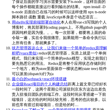
了保证后面的学习演示需要安装下ts-node，这样后面的
每个操作都能直接运行看到输出的结果。 npm install -D
ts-node 后面自己在练习的时候可以这样使用 npx ts-node
脚本路径 函数 重载 JavaScript本身是个动态语言…
用shelljs实现前端部署自动化
本人在用vue-cli写我的个人
博客时，将其部署到coding pages上。不用github pages的
原因纯粹是因为慢。。。每一次部署，都要将上面的命
令敲一遍，实在令我很痛苦。如果能用一条命令执行以
上所有任务，那就爽多了。
状态管理器这么火，让我们来做一个简单的redux原理解
析吧(vuex类似)
redux状态管理器，实质上就是一个单例
模式。我们来实现一个简单的redux模型，实现之前我们
要先熟悉它的用法。 Redux是将整个应用状态存储到到
一个地方，称为store里面保存一棵状态树(state tree) 组件
可以派发(dispatch)行为(a
最小白的webpack+react环境搭建
企业级React项目的个人构建总结
距离上篇文章已经好长
一段时间了，这两个星期公司派驻到京东方这边出差负
责入驻项目团队的前端工作。这段时间从零搭建一下前
端项目，这次给的时间比较充裕，思考的也比较多。以
前也常有搭过前端项目，但是给的时…
SpaceAce 了解一下，一个新的前端状态管理库
原文地