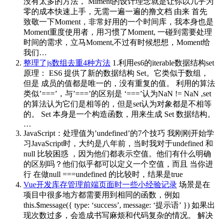
没有太多的方法， Miment的设计理念就是让你以几乎为
零的成本快速上手，无需一遍一遍的撸文档 由来 首先
致敬一下Moment，非常好用的一个时间库，我本身也是
Moment重度使用者，用习惯了Moment, 一碰到需要处理
时间的需求，立马Moment,不过有时候想想，Moment给
我们…
整理了js数组去重4种方法
1.利用es6的iterable数据结构set
原理： ES6 提供了新的数据结构 Set。它类似于数组，
但是 成员的值都是唯一的，没有重复的值。 利用的算法
类似’===’，与’===’的区别是 ‘===’认为NaN != NaN ,set
的算法认为它们是相等的，但是set认为对象都是不相等
的。 Set 本身是一个构造函数，用来生成 Set 数据结构。
…
JavaScript：处理值为’undefined’的7个技巧
我刚刚开始学
习JavaScript时，大约是八年前，当时我对于undefined 和
null 比较困惑 ，因为他们都表示空值。他们有什么明确
的区别吗？他们似乎都可以定义一个空值，而且 当你进
行 在做null ===undefined 的比较时，结果是true
Vue开发库存管理前端页面时一些小经验记录
场景是在
项目中很多地方都需要用到相同的函数，例如
this.$message({ type: ‘success’, message: ‘提示语’ }) 如果出
现次数过多，会造成书写麻烦和代码复杂的情况。 解决