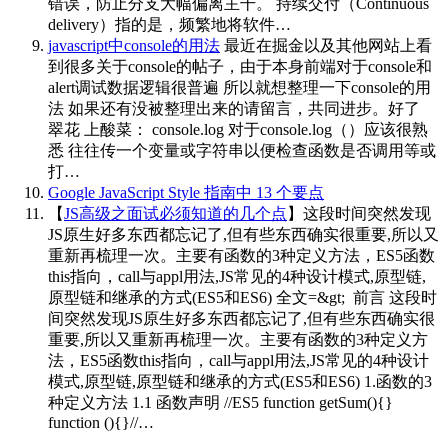
错误，防止分支大幅偏离主干。 持续交付（Continuous
delivery）指的是，频繁地将软件…
javascript中console的用法
最近在掘金以及其他网站上看
到很多关于console的帖子，由于本身前端对于console和
alert调试数据逻辑很普遍 所以就想整理一下console的用
法 如果还有没被整理出来的请留言，共同进步。好了
翠花 上酸菜： console.log 对于console.log（）应该很熟
悉 往往传一个变量或字符串以便检查函数是否调用等或
打…
Google JavaScript Style 指南中 13 个要点
【
JS高级之面试必须知道的几个点
】这段时间突然发现
JS原生好多东西都忘记了,但有些东西确实很重要,所以又
重新再梳理一次。主要有函数的3种定义方法，ES5函数
this指向，call与appl用法,JS常见的4种设计模式,原型链,
原型链和继承的方式(ES5和ES6) 全文=&gt;
​​​ 前言 这段时
间突然发现JS原生好多东西都忘记了,但有些东西确实很
重要,所以又重新再梳理一次。主要有函数的3种定义方
法，ES5函数this指向，call与appl用法,JS常见的4种设计
模式,原型链,原型链和继承的方式(ES5和ES6) 1.函数的3
种定义方法 1.1 函数声明 //ES5 function getSum(){}
function (){}//…