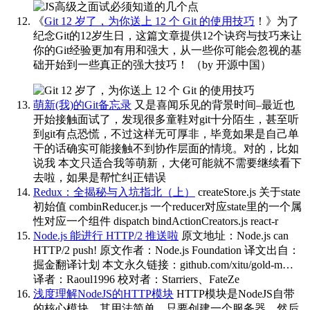
《
Git 12 岁了，为你送上 12 个 Git 的使用技巧
！》为了
纪念Git的12岁生日，这篇文章提供12个诀窍与技巧来让
你的Git经验更加有用和强大，从一些你可能会忽视的基
础开始到一些真正的强大技巧！
（by 开源中国） ​​​
萌新(我)的Git备忘录
又是喜闻乐见的背景时间–最近也
开始接触面试了，发现很多童鞋对git十分陌生，甚至听
到git有点恐慌，不过这样无可厚非，毕竟如果是自己单
干的话确实可能接触不到协作层面的情境。对的，比如
说我 本文只适合我等萌新，大佬可能就不需要继续看下
去啦，如果是帮忙纠正错误
Redux：全揭秘与入坑指北（上）
createStore.js 关于state
初始值 combinReducer.js 一个reducer对应state里的一个属
性对应一个组件 dispatch bindActionCreators.js react-r
Node.js 能进行 HTTP/2 推送啦
原文地址：Node.js can
HTTP/2 push! 原文作者：Node.js Foundation 译文出自：
掘金翻译计划 本文永久链接：github.com/xitu/gold-m…
译者：Raoul1996 校对者：Starriers、FateZe
浅度理解NodeJS的HTTP模块
HTTP模块是NodeJS自带
的核心模块，其用法简单，只要创建一个服务器，然后