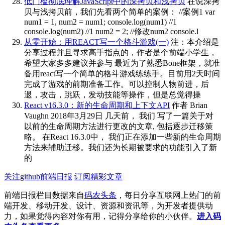
低门槛彻底理解JavaScript中的深拷贝和浅拷贝
在说深拷
贝与浅拷贝前，我们先看两个简单的案例： //案例1 var
num1 = 1, num2 = num1; console.log(num1) //1
console.log(num2) //1 num2 = 2; //修改num2 console.l
从零开始：用REACT写一个格斗游戏(一)
注：本介绍是
分享过程并且寻求高手指点的，作者是个前端小学生，
希望大家多多建议并参与 最近为了熟悉Bone框架，就准
备用react写一个简单的格斗游戏练练手。目前用2天时间
完成了游戏的前期准备工作。可以控制人物前进，后
退，攻击，跳跃，发动技能等操作，但是总觉得操
React v16.3.0：新的生命周期和上下文API
作者 Brian
Vaughn 2018年3月29日 几天前， 我们 写了一篇关于对
以前的生命周期方法进行更改的文章, 包括逐步迁移策
略。 在React 16.3.0中， 我们正在添加一些新的生命周期
方法来辅助迁移。我们还为长期被要求的功能引入了新
的
关注github前端日报
订阅精彩文章
前端日报栏目数据来自
码农头条
，每日分享互联网上热门的前
端开发、移动开发、设计、资源和资讯等，为开发者提供动
力，如果觉得内容对你有用，记得分享给你的小伙伴。
进入码