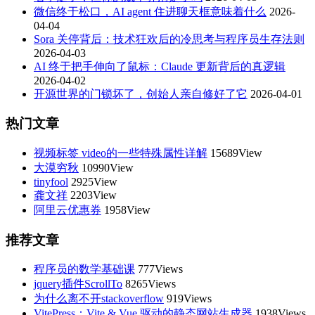
微信终于松口，AI agent 住进聊天框意味着什么
2026-
04-04
Sora 关停背后：技术狂欢后的冷思考与程序员生存法则
2026-04-03
AI 终于把手伸向了鼠标：Claude 更新背后的真逻辑
2026-04-02
开源世界的门锁坏了，创始人亲自修好了它
2026-04-01
热门文章
视频标签 video的一些特殊属性详解
15689View
大漠穷秋
10990View
tinyfool
2925View
龚文祥
2203View
阿里云优惠券
1958View
推荐文章
程序员的数学基础课
777Views
jquery插件ScrollTo
8265Views
为什么离不开stackoverflow
919Views
VitePress：Vite & Vue 驱动的静态网站生成器
1938Views