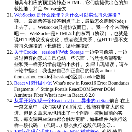
都具有相应的预渲染静态 HTML，它们能提供出色的加
载性能，并且 ​​​&nbsp;全文
WebSocket 是什么原理？为什么可以实现持久连接？
额。。最高票答案没答到点子上，最后怎么跑到Nodejs
上去了。。Websocket只是协议而已。。我一个个来回答
吧 一、WebSocket是HTML5出的东西（协议），也就是
说HTTP协议没有变化，或者说没关系，但HTTP是不支
持持久连接的（长连接，循环连接的
关于Cookie、session和Web Storage
一边学习前端，一边
通过博客的形式自己总结一些东西，当然也希望帮助一
些和我一样开始学前端的小伙伴。 如果出现错误，请在
评论中指出，我也好自己纠正自己的错误 author：
thomaszhou cookie和session的区别 cookie数据
React v16升级小记
What's new in React16 Error Boundaries
Fragments ／ Strings Portals ReactDOMServer DOM
Attributes Fiber What's new in React16.2.0
从零开始实现一个React（四）：异步的setState
前言 在上
一篇文章中，我们实现了diff算法，性能有非常大的改
进。但是文章末尾也指出了一个问题：按照目前的实
现，每次调用setState都会触发更新，如果组件内执行这
样一段代码： {代码…} 那么执行这段代码会导…
100行代码实现的JavaScript MVC样式框架
​​​ 介绍 使用