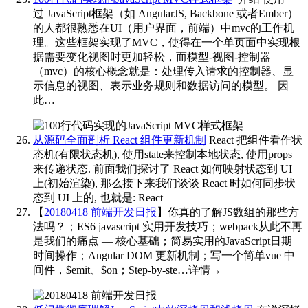
过 JavaScript框架（如 AngularJS, Backbone 或者Ember）
的人都很熟悉在UI（用户界面，前端）中mvc的工作机
理。这些框架实现了MVC，使得在一个单页面中实现根
据需要变化视图时更加轻松，而模型-视图-控制器
（mvc）的核心概念就是：处理传入请求的控制器、显
示信息的视图、表示业务规则和数据访问的模型。 因
此…
从源码全面剖析 React 组件更新机制
React 把组件看作状
态机(有限状态机), 使用state来控制本地状态, 使用props
来传递状态. 前面我们探讨了 React 如何映射状态到 UI
上(初始渲染), 那么接下来我们谈谈 React 时如何同步状
态到 UI 上的, 也就是: React
【
20180418 前端开发日报
】你真的了解JS数组的那些方
法吗？；ES6 javascript 实用开发技巧；webpack从此不再
是我们的痛点 — 核心基础；简易实用的JavaScript日期
时间操作；Angular DOM 更新机制；写一个简单vue 中
间件，$emit、$on；Step-by-ste…详情→
​​​