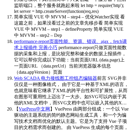
监听端口，整个服务就跑起来啦 let http = require('http');
let server = http.createServer(function(req,res)
简单实现 VUE 中 MVVM – step4 – 优化Watcher实现
看
这篇之前，如果没看过之前的文章先移步看 简单实现
VUE 中 MVVM – step1 – defineProperty 简单实现 VUE
中 MVVM – step2 – Dep
performance-report页面性能、资源、错误、ajax，fetch请
求上报插件 完善小巧
performance-report只做页面性能数
据的采集和上报，是比较完整和健全的数据上报插件，
它可以帮你完成以下功能：当前页面URL (data.page)上
一页面URL （data.preUrl）当前浏览器版本信息
（data.appVersion）页面
Web SCADA 电力接线图工控组态编辑器
前言 SVG并非
仅仅是一种图像格式， 由于它是一种基于XML的语言，
也就意味着它继承了XML的跨平台性和可扩展性，从而
在图形可重用性上迈出了一大步。如SVG可以内嵌于其
他的XML文档中，而SVG文档中也可以嵌入其他的X…
【
VuePress中文网
】VuePress 由两部分组成：一个以 Vue
驱动的主题系统的简约静态网站生成工具，和一个为编
写技术文档而优化的默认主题。它是为了支持 Vue 子项
目的文档需求而创建的。
由 VuePress 生成的每个页面，