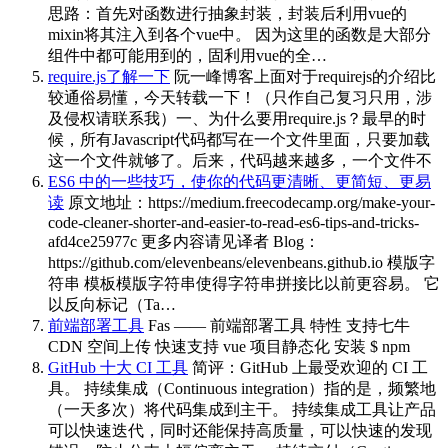
思路：首先对函数进行抽象封装，封装后利用vue的
mixin将其注入到各个vue中。 因为这里的函数是大部分
组件中都可能用到的，固利用vue的全…
require.js了解一下
阮一峰博客上面对于requirejs的介绍比
较通俗易懂，今天转载一下！（只作自己复习只用，涉
及侵权请联系我）一、为什么要用require.js？最早的时
候，所有Javascript代码都写在一个文件里面，只要加载
这一个文件就够了。后来，代码越来越多，一个文件不
ES6 中的一些技巧，使你的代码更清晰、更简短、更易
读
原文地址：https://medium.freecodecamp.org/make-your-
code-cleaner-shorter-and-easier-to-read-es6-tips-and-tricks-
afd4ce25977c 更多内容请见译者 Blog：
https://github.com/elevenbeans/elevenbeans.github.io 模版字
符串 模板模版字符串使得字符串拼接比以前更容易。 它
以反向标记（Ta…
前端部署工具
Fas —— 前端部署工具 特性 支持七牛
CDN 空间上传 快速支持 vue 项目静态化 安装 $ npm
GitHub 十大 CI 工具
简评：GitHub 上最受欢迎的 CI 工
具。 持续集成（Continuous integration）指的是，频繁地
（一天多次）将代码集成到主干。 持续集成工具让产品
可以快速迭代，同时还能保持高质量，可以快速的发现