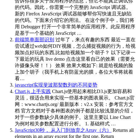
告诉你很多关于应用程序的信息，但它不能真正调试你
的代码。因此，你需要一个完整的 JavaScript 调试器。
新的 Firefox JavaScript 调试器能够帮你写快速且无缺陷
的代码。下面来介绍它的用法。 在这个例子中，我们将
用 Debugger 打开一个非常简单的应用程序。此应用程序
是基于一个基础的 JavaScript …
前端简单面部识别
过年了，来点有趣的东西 最近一直在
尝试通过web如何DIY视频，怎么捕捉视频的行为，给视
频加点好玩的东西,比如给视频加一个胡子？ 以下记录一
下最近的玩具 live demo 点击这里看自己的效果（需要允
许摄像头呀！！） 效果 效果大概如下: 就是给视频的脸
上加个胡子（我手机上有防蓝光的膜，各位大爷将就着
看…
javascript实现斐波那契数列的不同姿势
Chart.js 上手实践
Chart.js使用起来相比D3.js更加容易和
灵活，很适合用来实现一些基本的图表展示。 Chart.js官
网：www.chartjs.org/ 最新版本：v2.x 安装：参考官方文
档 官方文档对于各种图表的例子都是比较浅显的介绍，
对于一些参数缺少具体的例子。这里主要以 Line Chart
为例对相关参数配置进行分析。 1. 基础样式 …
JavaScript30秒， 从入门到放弃之Array（六）
Returns all
elements in an array except for the first one. Return