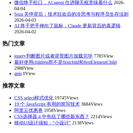
微信终于松口，AI agent 住进聊天框意味着什么
2026-
04-04
Sora 关停背后：技术狂欢后的冷思考与程序员生存法则
2026-04-03
AI 终于把手伸向了鼠标：Claude 更新背后的真逻辑
2026-04-02
热门文章
jquery判断图片或者背景图片加载完毕
7785View
最好使用children而不是firstchild和firstElementChild
2988View
apis
0View
推荐文章
CSS select样式优化
19745Views
19 个 JavaScript 有用的简写技术
3684Views
阿里云优惠券
1958Views
CSS选择器 4 中包括了哪些新东西？
2214Views
移动UI设计须知：“小设计”
2138Views