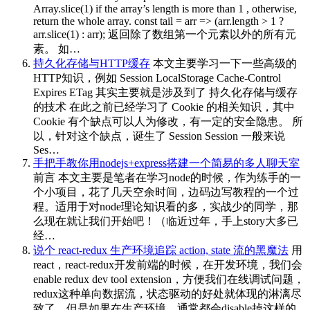
Array.slice(1) if the array’s length is more than 1 , otherwise,
return the whole array. const tail = arr => (arr.length > 1 ?
arr.slice(1) : arr); 返回除了数组第一个元素以外的所有元
素。 如…
持久化存储与HTTP缓存
本文主要学习一下一些高级的
HTTP知识，例如 Session LocalStorage Cache-Control
Expires ETag 其实主要就是涉及到了 持久化存储与缓存
的技术 在此之前已经学习了 Cookie 的相关知识，其中
Cookie 有个缺点可以人为修改，有一定的安全隐患。 所
以，针对这个缺点，诞生了 Session Session 一般来说
Ses…
手把手教你用nodejs+express搭建一个简易的多人聊天室
前言 本文主要是笔者在学习node的时候，作为练手的一
个小项目，花了几天空余时间，边码边写教程的一个过
程。适用于对node理论知识看的多，实战少的同学，那
么现在就让我们开始吧！（临近过年，手上story大多已
经…
说个 react-redux 生产环境追踪 action, state 流的黑魔法
用
react，react-redux开发前端的时候，在开发环境，我们会
enable redux dev tool extension，方便我们在线调试问题，
redux这种单向数据流，状态驱动的好处就体现的淋漓尽
致了。但是如果在生产环境，通常都会disable掉这样的