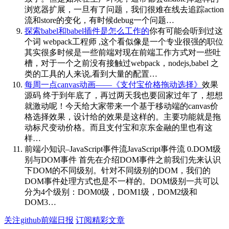
浏览器扩展，一旦有了问题，我们很难在线去追踪action
流和store的变化，有时候debug一个问题…
探索babel和babel插件是怎么工作的
你有可能会听到过这
个词 webpack工程师 ,这个看似像是一个专业很强的职位
其实很多时候是一些前端对现在前端工作方式对一些吐
槽，对于一个之前没有接触过webpack，nodejs,babel 之
类的工具的人来说,看到大量的配置…
每周一点canvas动画——《支付宝价格拖动选择》
效果
源码 终于到年底了，再过两天我也要回家过年了，想想
就激动呢！今天给大家带来一个基于移动端的canvas价
格选择效果，设计给的效果是这样的。主要功能就是拖
动标尺变动价格。而且支付宝和京东金融的里也有这
样…
前端小知识–JavaScript事件流
JavaScript事件流 0.DOM级
别与DOM事件 首先在介绍DOM事件之前我们先来认识
下DOM的不同级别。针对不同级别的DOM，我们的
DOM事件处理方式也是不一样的。DOM级别一共可以
分为4个级别：DOM0级，DOM1级，DOM2级和
DOM3…
关注github前端日报
订阅精彩文章