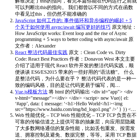
解谁决定了this的指向，看完本篇你能在代码运行之前就
可以判断出this的指向。 我们都曾以不同的方式在函数
中看见过this，但仍然不能准确的
JavaScript 如何工作的: 事件循环和异步编程的崛起 + 5
个关于如何使用 async/await 编写更好的技巧
原文地址：
How JavaScript works: Event loop and the rise of Async
programming + 5 ways to better coding with async/await 原
文作者：Alexander
React 整洁代码最佳实践
原文：Clean Code vs. Dirty
Code: React Best Practices 作者：Donavon West 本文主要
介绍了适用于现代 React 软件开发的整洁代码实践，顺
便谈谈 ES6/ES2015 带来的一些好用的“语法糖”。 什么
是整洁代码，为什么要在乎？ 整洁代码代表的是一种一
致的编码风格，目的是让代码更易于编写，阅…
Vue.js模板方法
将 html 的代码输出 <div id="app"> <div
v-html="message"></div> </div> <script> new Vue({ el:
‘#app’, data: { message: ‘<h1>Hello World</h1><img
src="https://www.baidu.com/img/bd_logo1.png" />’ } }) <…
Web 性能优化 – TCP
Web 性能优化 – TCP TCP 负责在不
可靠的传输信道之上提供可靠的抽象层，向应用层隐藏
了大多数网络通信的复杂性能，比如丢包重发、按需发
送、拥塞控制及避免、数据完整，等等。采用 TCP 数据