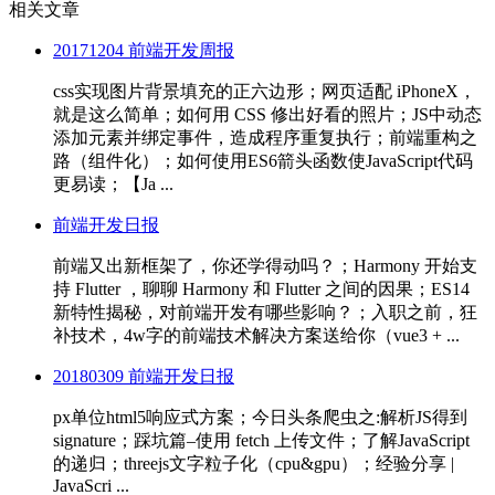
相关文章
20171204 前端开发周报
css实现图片背景填充的正六边形；网页适配 iPhoneX，
就是这么简单；如何用 CSS 修出好看的照片；JS中动态
添加元素并绑定事件，造成程序重复执行；前端重构之
路（组件化）；如何使用ES6箭头函数使JavaScript代码
更易读；【Ja ...
前端开发日报
前端又出新框架了，你还学得动吗？；Harmony 开始支
持 Flutter ，聊聊 Harmony 和 Flutter 之间的因果；ES14
新特性揭秘，对前端开发有哪些影响？；入职之前，狂
补技术，4w字的前端技术解决方案送给你（vue3 + ...
20180309 前端开发日报
px单位html5响应式方案；今日头条爬虫之:解析JS得到
signature；踩坑篇–使用 fetch 上传文件；了解JavaScript
的递归；threejs文字粒子化（cpu&gpu）；经验分享 |
JavaScri ...