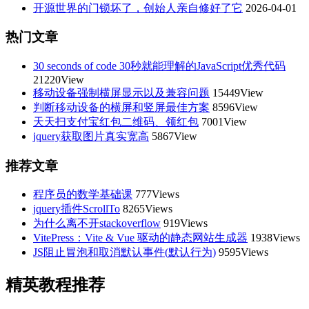
开源世界的门锁坏了，创始人亲自修好了它
2026-04-01
热门文章
30 seconds of code 30秒就能理解的JavaScript优秀代码
21220View
移动设备强制横屏显示以及兼容问题
15449View
判断移动设备的横屏和竖屏最佳方案
8596View
天天扫支付宝红包二维码、领红包
7001View
jquery获取图片真实宽高
5867View
推荐文章
程序员的数学基础课
777Views
jquery插件ScrollTo
8265Views
为什么离不开stackoverflow
919Views
VitePress：Vite & Vue 驱动的静态网站生成器
1938Views
JS阻止冒泡和取消默认事件(默认行为)
9595Views
精英教程推荐