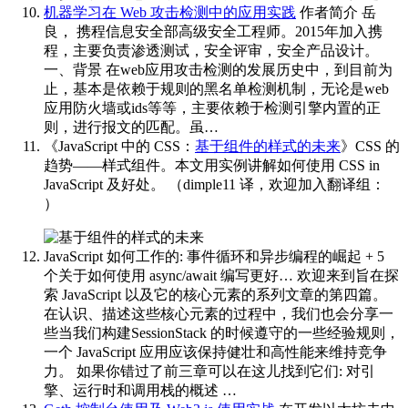
机器学习在 Web 攻击检测中的应用实践
作者简介 岳
良， 携程信息安全部高级安全工程师。2015年加入携
程，主要负责渗透测试，安全评审，安全产品设计。
一、背景 在web应用攻击检测的发展历史中，到目前为
止，基本是依赖于规则的黑名单检测机制，无论是web
应用防火墙或ids等等，主要依赖于检测引擎内置的正
则，进行报文的匹配。虽…
《JavaScript 中的 CSS：
基于组件的样式的未来
》CSS 的
趋势——样式组件。本文用实例讲解如何使用 CSS in
JavaScript 及好处。
（dimple11 译，欢迎加入翻译组：
） ​​​
JavaScript 如何工作的: 事件循环和异步编程的崛起 + 5
个关于如何使用 async/await 编写更好…
欢迎来到旨在探
索 JavaScript 以及它的核心元素的系列文章的第四篇。
在认识、描述这些核心元素的过程中，我们也会分享一
些当我们构建SessionStack 的时候遵守的一些经验规则，
一个 JavaScript 应用应该保持健壮和高性能来维持竞争
力。 如果你错过了前三章可以在这儿找到它们: 对引
擎、运行时和调用栈的概述 …