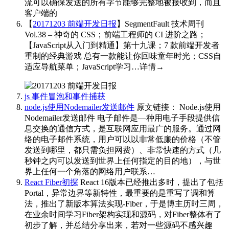
流可以确保发送的所有字节能够完整地被接收到，而且
客户端的
【
20171203 前端开发日报
】SegmentFault 技术周刊
Vol.38 – 神奇的 CSS；前端工程师的 CI 进阶之路；
【JavaScript从入门到精通】第十九课；7 款前端开发者
重制的经典游戏 总有一款能让你回味童年时光；CSS自
适应导航菜单；JavaScript学习…详情→
​​​
js 事件冒泡和事件捕获
node.js使用Nodemailer发送邮件
原文链接： Node.js使用
Nodemailer发送邮件 电子邮件是—种用电子手段提供信
息交换的通信方式，是互联网应用最广的服务。通过网
络的电子邮件系统，用户可以以非常低廉的价格（不管
发送到哪里，都只需负担网费）、非常快速的方式（几
秒钟之内可以发送到世界上任何指定的目的地），与世
界上任何一个角落的网络用户联系…
React Fiber初探
React 16版本已经推出多时，提出了包括
Portal，异常边界等新特性，最重要的是重写了调和算
法，推出了新版本算法实现-Fiber，于是博主历时三周，
在业余时间学习Fiber架构实现和源码，对Fiber整体有了
初步了解，并总结分享出来，若对一些源码不感兴趣