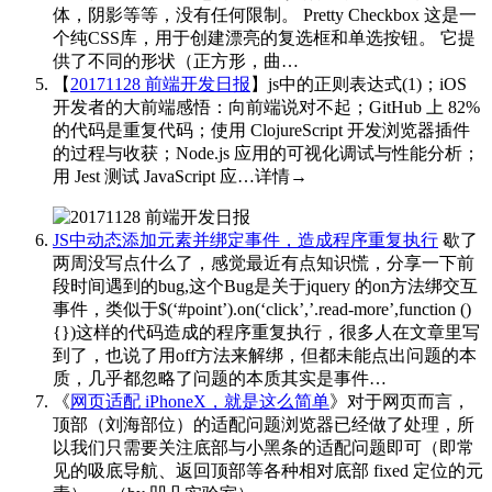
体，阴影等等，没有任何限制。 Pretty Checkbox 这是一
个纯CSS库，用于创建漂亮的复选框和单选按钮。 它提
供了不同的形状（正方形，曲…
【
20171128 前端开发日报
】js中的正则表达式(1)；iOS
开发者的大前端感悟：向前端说对不起；GitHub 上 82%
的代码是重复代码；使用 ClojureScript 开发浏览器插件
的过程与收获；Node.js 应用的可视化调试与性能分析；
用 Jest 测试 JavaScript 应…详情→
​​​
JS中动态添加元素并绑定事件，造成程序重复执行
歇了
两周没写点什么了，感觉最近有点知识慌，分享一下前
段时间遇到的bug,这个Bug是关于jquery 的on方法绑交互
事件，类似于$(‘#point’).on(‘click’,’.read-more’,function ()
{})这样的代码造成的程序重复执行，很多人在文章里写
到了，也说了用off方法来解绑，但都未能点出问题的本
质，几乎都忽略了问题的本质其实是事件…
《
网页适配 iPhoneX，就是这么简单
》对于网页而言，
顶部（刘海部位）的适配问题浏览器已经做了处理，所
以我们只需要关注底部与小黑条的适配问题即可（即常
见的吸底导航、返回顶部等各种相对底部 fixed 定位的元