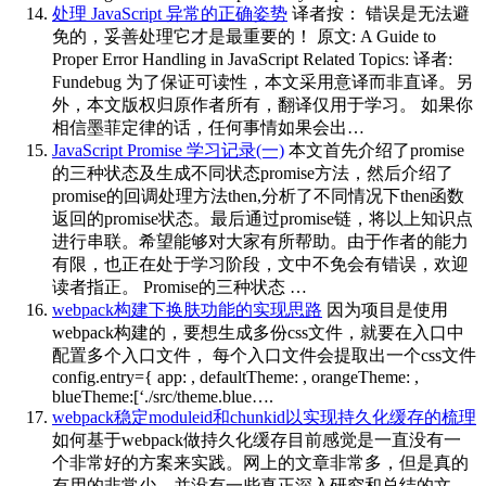
处理 JavaScript 异常的正确姿势
译者按： 错误是无法避
免的，妥善处理它才是最重要的！ 原文: A Guide to
Proper Error Handling in JavaScript Related Topics: 译者:
Fundebug 为了保证可读性，本文采用意译而非直译。另
外，本文版权归原作者所有，翻译仅用于学习。 如果你
相信墨菲定律的话，任何事情如果会出…
JavaScript Promise 学习记录(一)
本文首先介绍了promise
的三种状态及生成不同状态promise方法，然后介绍了
promise的回调处理方法then,分析了不同情况下then函数
返回的promise状态。最后通过promise链，将以上知识点
进行串联。希望能够对大家有所帮助。由于作者的能力
有限，也正在处于学习阶段，文中不免会有错误，欢迎
读者指正。 Promise的三种状态 …
webpack构建下换肤功能的实现思路
因为项目是使用
webpack构建的，要想生成多份css文件，就要在入口中
配置多个入口文件， 每个入口文件会提取出一个css文件
config.entry={ app: , defaultTheme: , orangeTheme: ,
blueTheme:[‘./src/theme.blue….
webpack稳定moduleid和chunkid以实现持久化缓存的梳理
如何基于webpack做持久化缓存目前感觉是一直没有一
个非常好的方案来实践。网上的文章非常多，但是真的
有用的非常少，并没有一些真正深入研究和总结的文