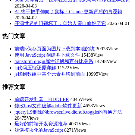
2026-04-03
AI 终于把手伸向了鼠标：Claude 更新背后的真逻辑
2026-04-02
开源世界的门锁坏了，创始人亲自修好了它
2026-04-01
热门文章
前端js保存页面为图片下载到本地的坑
30928View
使用 JavaScript 创建并下载文件
15438View
transform-origin属性详解和百分比关系
14748View
js代码压缩还原详解
11522View
js找到数组中某个元素并移到前面
10995View
推荐文章
前端开发利器—FIDDLER
4045Views
修改host文件破解adobe软件更新
4658Views
jquery1.9删除的browser,live,die,sub,toggle的替换方法
20475Views
最好的前端开发资源推荐
4031Views
浅谈模块化的JavaScript
8271Views