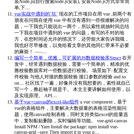
装Node.js(自行搜索node.js安装), 安装Node.js方式非常简
单,下…
vue实战中遇到的`坑`
现在的工作项目在用 vue ,前两个有
朋友在问我在使用 vue 中有没有遇到一些很难解决的问
题，一下我也只能说出一两个，所以索性就抽时间总结
一下我在项目中遇到的 vue 的问题，有写的不对的地
方，在您时间还允许的情况下，还劳烦大家告诉我哦，
我也好尽早修改，以免给看文章的其他同仁带来不必要
的麻烦！ —–…
编写一个简单，优雅，可扩展的JS数据校验库Struct
在开
发中，经常遇到数据校验，需要一个简单的，精准的优
雅校验数据库对一些数据进行校验。 场景如下: 配置文
件校验 与他人对接的数据校验 接口参数的校验 and so
on… 社区找了一遍，好像并没有我想要的，索性就自己
写一个，撸起袖子就是干。 本文主要讲解如何使用，以
及实现原理。 API…
基于vue+canvas的excel-like组件
a vue component，基于
vue的表格组件，主要解决大数据量的表格渲染性能问
题，使用canvas绘制表格，同时支持类似excel的批量选
中，复制黏贴删除，实时编辑等功能。 vue-grid-canvas
Install NPM / Yarn Install the package: npm install vue-
canvas-grid –save Then import it in your p…