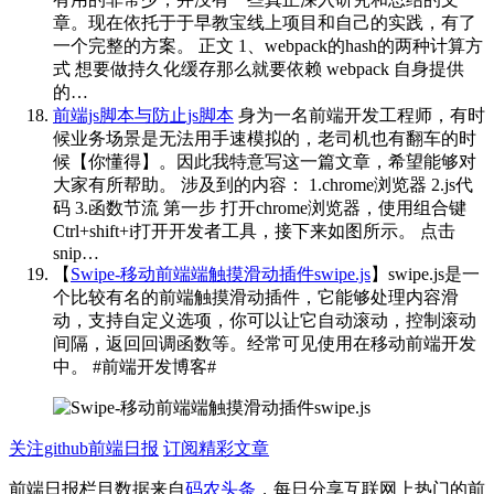
章。现在依托于于早教宝线上项目和自己的实践，有了
一个完整的方案。 正文 1、webpack的hash的两种计算方
式 想要做持久化缓存那么就要依赖 webpack 自身提供
的…
前端js脚本与防止js脚本
身为一名前端开发工程师，有时
候业务场景是无法用手速模拟的，老司机也有翻车的时
候【你懂得】。因此我特意写这一篇文章，希望能够对
大家有所帮助。 涉及到的内容： 1.chrome浏览器 2.js代
码 3.函数节流 第一步 打开chrome浏览器，使用组合键
Ctrl+shift+i打开开发者工具，接下来如图所示。 点击
snip…
【
Swipe-移动前端端触摸滑动插件swipe.js
】swipe.js是一
个比较有名的前端触摸滑动插件，它能够处理内容滑
动，支持自定义选项，你可以让它自动滚动，控制滚动
间隔，返回回调函数等。经常可见使用在移动前端开发
中。
#前端开发博客# ​​​
关注github前端日报
订阅精彩文章
前端日报栏目数据来自
码农头条
，每日分享互联网上热门的前