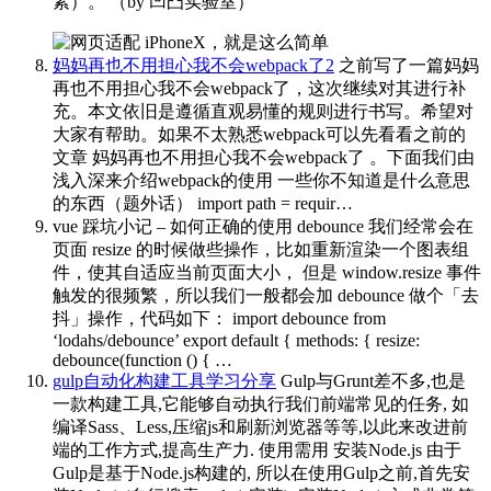
素）。
（by 凹凸实验室） ​​​
妈妈再也不用担心我不会webpack了2
之前写了一篇妈妈
再也不用担心我不会webpack了，这次继续对其进行补
充。本文依旧是遵循直观易懂的规则进行书写。希望对
大家有帮助。如果不太熟悉webpack可以先看看之前的
文章 妈妈再也不用担心我不会webpack了 。下面我们由
浅入深来介绍webpack的使用 一些你不知道是什么意思
的东西（题外话） import path = requir…
vue 踩坑小记 – 如何正确的使用 debounce
我们经常会在
页面 resize 的时候做些操作，比如重新渲染一个图表组
件，使其自适应当前页面大小， 但是 window.resize 事件
触发的很频繁，所以我们一般都会加 debounce 做个「去
抖」操作，代码如下： import debounce from
‘lodahs/debounce’ export default { methods: { resize:
debounce(function () { …
gulp自动化构建工具学习分享
Gulp与Grunt差不多,也是
一款构建工具,它能够自动执行我们前端常见的任务, 如
编译Sass、Less,压缩js和刷新浏览器等等,以此来改进前
端的工作方式,提高生产力. 使用需用 安装Node.js 由于
Gulp是基于Node.js构建的, 所以在使用Gulp之前,首先安