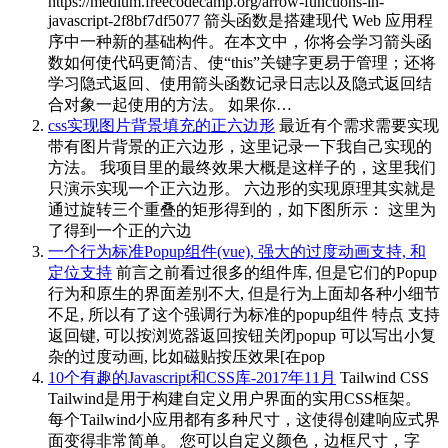
https://medium.freecodecamp.org/arrow-functions-in-
javascript-2f8bf7df5077 箭头函数是搭建现代 Web 应用程
序中一种新的基础构件。在本文中，你将会学习箭头函
数如何使代码更简洁、使“this”关键字更易于管理；还将
学习隐式返回、使用箭头函数记录日志以及隐式返回结
合对象一起使用的方法。 如果你…
css实现图片背景填充的正六边形
最近有个需求需要实现
带有图片背景的正六边形，这里记录一下我自己实现的
方法。 我项目里的最终效果大概是这样子的，这里我们
只演示实现一个正六边形。 六边形的实现原理其实就是
通过旋转三个重叠的矩形得到的，如下图所示： 这里为
了得到一个正的六边
一个行为标准Popup组件(vue), 强大的过度动画支持, 和
定位支持
前言之前看过很多的组件库, 但是它们的Popup
行为和原生的界面差别不大, 但是行为上面却各种小细节
不足, 所以有了这个强调行为标准的popup组件 特点 支持
返回键, 可以按浏览器返回按钮关闭popup 可以写出小复
杂的过度动画, 比如磁贴按压效果[在pop
10个有趣的Javascript和CSS库-2017年11月
Tailwind CSS
Tailwind是用于构建自定义用户界面的实用CSS框架。
每个Tailwind小应用都有多种尺寸，这使得创建响应式界
面变得非常简单。 您可以自定义颜色，边框尺寸，字