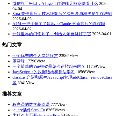
微信终于松口，AI agent 住进聊天框意味着什么
2026-
04-04
Sora 关停背后：技术狂欢后的冷思考与程序员生存法则
2026-04-03
AI 终于把手伸向了鼠标：Claude 更新背后的真逻辑
2026-04-02
开源世界的门锁坏了，创始人亲自修好了它
2026-04-01
热门文章
60个优秀的个人网站欣赏
23965View
廖雪峰
17796View
一个简单的Vue框架是怎么运转起来的？
11759View
JavaScript中的数据结构和算法学习
10568View
classList介绍和原生JavaScript实现addClass、removeClass
等
8941View
推荐文章
程序员的数学基础课
777Views
jquery插件ScrollTo
8265Views
为什么离不开stackoverflow
919Views