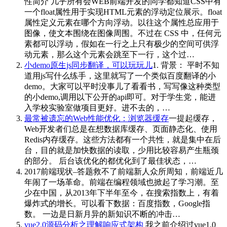
性简介 几乎所有会WEB前端开发的同学都知道CSS中有
一个float属性用于实现HTML元素的浮动定位展示。float
属性定义元素在哪个方向浮动。以往这个属性总应用于
图像，使文本围绕在图像周围。不过在 CSS 中，任何元
素都可以浮动，假如在一行之上只有极少的空间可供浮
动元素，那么这个元素会跳至下一行，这个过…
小demo原生js同步翻译，可以玩玩儿
1. 背景： 平时不知
道用js写什么练手，这里就写了一个类似百度翻译的小
demo。大家可以平时没事儿了看看书，写写像这种类型
的小demo,调用以下公开的api即可。对于学生党，能进
入学校实验室做项目更好。进不去的，…
最常被遗忘的Web性能优化：浏览器缓存
一提起缓存，
Web开发者们总是在想数据库缓存、页面静态化、使用
Redis内存缓存。这些方法都有一个共性，就是集中在后
台，目的就是加快数据的读取，少用比较容易产生瓶颈
的部分。 后台该优化的都优化到了最佳状态，…
2017前端现状–答题救不了前端新人
众所周知，前端近几
年闹了一场革命。前端在编程领域也掀起了学习潮。至
少在中国，从2013年下半年至今，在搜索指数上，有着
爆炸式的增长。可以看下数据：百度指数，Google指
数。 一边是日新月异的新知识不断的冲击…
vue2.0源码分析之理解响应式架构
我之前介绍过vue1.0