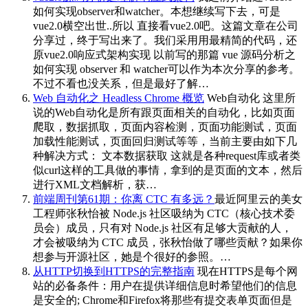
如何实现observer和watcher。本想继续写下去，可是
vue2.0横空出世..所以 直接看vue2.0吧。这篇文章在公司
分享过，终于写出来了。我们采用用最精简的代码，还
原vue2.0响应式架构实现 以前写的那篇 vue 源码分析之
如何实现 observer 和 watcher可以作为本次分享的参考。
不过不看也没关系，但是最好了解…
Web 自动化之 Headless Chrome 概览
Web自动化 这里所
说的Web自动化是所有跟页面相关的自动化，比如页面
爬取，数据抓取，页面内容检测，页面功能测试，页面
加载性能测试，页面回归测试等等，当前主要由如下几
种解决方式： 文本数据获取 这就是各种request库或者类
似curl这样的工具做的事情，拿到的是页面的文本，然后
进行XML文档解析，获…
前端周刊第61期：你离 CTC 有多远？
最近阿里云的美女
工程师张秋怡被 Node.js 社区吸纳为 CTC（核心技术委
员会）成员，只有对 Node.js 社区有足够大贡献的人，
才会被吸纳为 CTC 成员，张秋怡做了哪些贡献？如果你
想参与开源社区，她是个很好的参照。…
从HTTP切换到HTTPS的完整指南
现在HTTPS是每个网
站的必备条件：用户在提供详细信息时希望他们的信息
是安全的; Chrome和Firefox将那些有提交表单页面但是