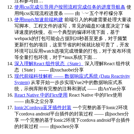
注和参与自…
使用css完成引导用户按照流程完成任务的进度导航条
使
用纯css实现流程进度条 —— 由╰︶五个半柠檬分享
使用tmpfs加速前端构建
前端引入的构建需要处理大量读
写脚本、工程文件的读写，常见的磁盘IO速度决定了编
译速度的快慢。在一个典型的编译环境下面，基于
webpack的打包可能会占据到20秒甚至更多，对于频繁
更新打包的项目，这里节省的时候就比较可贵了，开发
环境可以应用watch选项完成增量的打包，对于发布环境
等全量打包环境，对于*inux系统下面…
深入理解React 组件状态（State）
深入理解React 组件状
态（State） —— 由xuchaobei分享
现代前端科技解析 —— 数据响应式系统 (Data Reactivity
System)
从零开始一步步实现Vue2中的数据响应式系
统，示例库附有完整的注释和测试 —— 由AnYan分享
React Native 中的Flex使用
React Native 中的Flex使用
—— 由东之尘分享
Ionic2Cordova蓝牙插件封装
一个完整的基于Ionic2环境
下cordova android平台插件的封装过程 —— 由jsochen分
享 一个完整的基于Ionic2环境下cordova android平台插件
的封装过程 —— 由jsochen分享