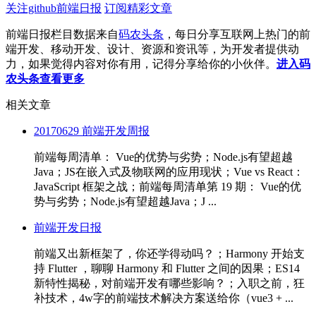
关注github前端日报
订阅精彩文章
前端日报栏目数据来自
码农头条
，每日分享互联网上热门的前
端开发、移动开发、设计、资源和资讯等，为开发者提供动
力，如果觉得内容对你有用，记得分享给你的小伙伴。
进入码
农头条查看更多
相关文章
20170629 前端开发周报
前端每周清单： Vue的优势与劣势；Node.js有望超越
Java；JS在嵌入式及物联网的应用现状；Vue vs React：
JavaScript 框架之战；前端每周清单第 19 期： Vue的优
势与劣势；Node.js有望超越Java；J ...
前端开发日报
前端又出新框架了，你还学得动吗？；Harmony 开始支
持 Flutter ，聊聊 Harmony 和 Flutter 之间的因果；ES14
新特性揭秘，对前端开发有哪些影响？；入职之前，狂
补技术，4w字的前端技术解决方案送给你（vue3 + ...