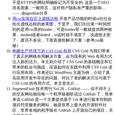
不是HTTPS的网站明确标记为不安全的; 这是一个SEO
排名因素 ; 一般而言，这对用户隐私有严重的影响…
—— 由igeekbar分享
用css实现自定义虚线边框
开发产品功能的时候ui往往会
给出虚线边框的效果图，于是乎，我们往往第一时间想
到的是用css里的border，可是border里一般就提供两种效
果，dashed或者dotted，ui这时就不满意了，说虚线太密
了。废话不多说，下面直接给解决方案（参考css揭
秘）：
构建生产环境下的 CSS Grid 布局
CSS Grid 为我们带来
了真正的网格布局解决方案，会为现有的 Web 布局方式
注入新的活力。本文则介绍了 CSS Grid 的基础概念和它
带来的机会与挑战，应该如何在实践中利用 CSS Grid 进
行应用布局；作者还以 WordPress 主题为例，介绍了真
实应用开发中存在的问题、对比了老的解决方法与基于
CSS Grid 的布局方式。本文首先介…
SegmentFault 技术周刊 Vol.28 – GitHub —— 你不得不上
的交友网站
相信每一个程序猿都听说过 GitHub 了，简单
来说 GitHub 是一个主要提供基于 Git 来进行版本控制的
项目托管服务的网站，她是世界上最大的开源软件社
区，世界各地的程序猿在 GitHub 上开源自己的项目，关