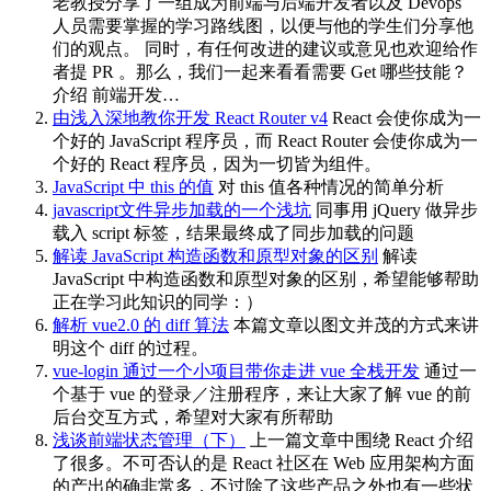
老教授分享了一组成为前端与后端开发者以及 Devops
人员需要掌握的学习路线图，以便与他的学生们分享他
们的观点。 同时，有任何改进的建议或意见也欢迎给作
者提 PR 。那么，我们一起来看看需要 Get 哪些技能？
介绍 前端开发…
由浅入深地教你开发 React Router v4
React 会使你成为一
个好的 JavaScript 程序员，而 React Router 会使你成为一
个好的 React 程序员，因为一切皆为组件。
JavaScript 中 this 的值
对 this 值各种情况的简单分析
javascript文件异步加载的一个浅坑
同事用 jQuery 做异步
载入 script 标签，结果最终成了同步加载的问题
解读 JavaScript 构造函数和原型对象的区别
解读
JavaScript 中构造函数和原型对象的区别，希望能够帮助
正在学习此知识的同学：）
解析 vue2.0 的 diff 算法
本篇文章以图文并茂的方式来讲
明这个 diff 的过程。
vue-login 通过一个小项目带你走进 vue 全栈开发
通过一
个基于 vue 的登录／注册程序，来让大家了解 vue 的前
后台交互方式，希望对大家有所帮助
浅谈前端状态管理（下）
上一篇文章中围绕 React 介绍
了很多。不可否认的是 React 社区在 Web 应用架构方面
的产出的确非常多，不过除了这些产品之外也有一些状