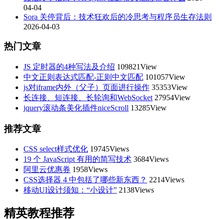
04-04
Sora 关停背后：技术狂欢后的冷思考与程序员生存法则
2026-04-03
热门文章
JS 定时器的4种写法及介绍
109821View
中文正则表达式匹配-正则中文匹配
101057View
js对iframe内外（父子）页面进行操作
35353View
长连接、短连接、长轮询和WebSocket
27954View
jquery滚动条美化插件niceScroll
13285View
推荐文章
CSS select样式优化
19745Views
19 个 JavaScript 有用的简写技术
3684Views
阿里云优惠券
1958Views
CSS选择器 4 中包括了哪些新东西？
2214Views
移动UI设计须知：“小设计”
2138Views
精英教程推荐