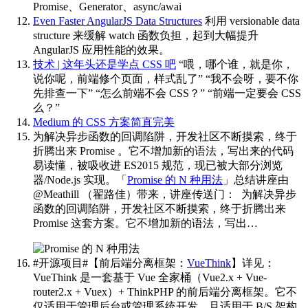
Promise、Generator、async/awai
Even Faster AngularJS Data Structures
利用 versionable data
structure 来缓解 watch 函数负担，起到大幅提升
AngularJS 应用性能的效果。
技术 | 这年头还是学点 CSS 吧
“喂，哪个谁，就是你，
说你呢，前端修个页面，样式乱了” “我不会呀，要不你
先排查一下” “怎么前端不会 CSS？” “前端一定要会 CSS
么？”
Medium 的 CSS 方案简直完美
为解决异步函数的回调陷阱，开发社区不断摸索，终于
折腾出来 Promise 。它不增加新的语法，写出来的代码
易读懂，被吸收进 ES2015 规范，现已被大部分浏览
器/Node.js 实现。「
Promise 的 N 种用法
」总结讲座由
@Meathill （翟路佳）带来，讲座传送门：
​​​
为解决异步
函数的回调陷阱，开发社区不断摸索，终于折腾出来
Promise 这套方案。它不增加新的语法，写出…
#开源项目#【前后端分离框架：
VueThink
】详见：
VueThink 是一套基于 Vue 全家桶（Vue2.x + Vue-
router2.x + Vuex）+ ThinkPHP 的前后端分离框架。它不
仅适用于管理后台或管理系统开发，且适用于 B/S 架构