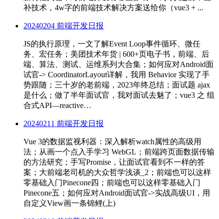
补技术，4w字的前端技术解决方案送给你（vue3 + ...
20240204 前端开发日报
JS的执行原理，一文了解Event Loop事件循环、微任
务、宏任务；美团技术年货 | 600+页电子书，前端、后
端、算法、测试、运维系列大合集；如何应对Android面
试官-> CoordinatorLayout详解，我用 Behavior 实现了手
势跟随；三十岁的老前端，2023年终总结；面试题 ajax
是什么；做了半年面试官，我对面试去魅了；vue3 之 组
合式API—reactive…
20240211 前端开发日报
Vue 3的数据监视利器：深入解析watch属性的高级用
法；从画一个点入手学习 WebGL；前端跨页面数据传输
的方法研究；手写Promise，让面试官看到不一样的答
案；大前端老司机的大众哲学浅谈_2；前端也可以这样
零基础入门Pinecone四；前端也可以这样零基础入门
Pinecone五；如何应对Android面试官->实战高级UI，用
自定义View画一条锦鲤(上)