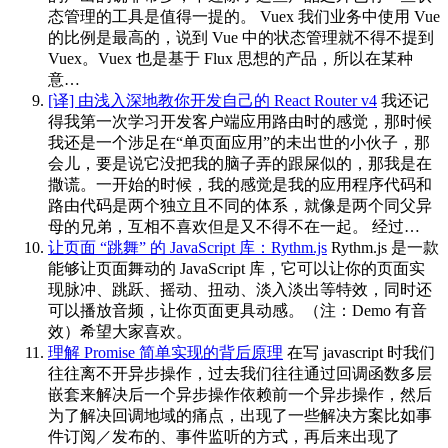
态管理的工具是值得一提的。 Vuex 我们业务中使用 Vue
的比例是最高的，说到 Vue 中的状态管理就不得不提到
Vuex。Vuex 也是基于 Flux 思想的产品，所以在某种
意…
[译] 由浅入深地教你开发自己的 React Router v4
我还记
得我第一次学习开发客户端应用路由时的感觉，那时候
我还是一个涉足在“单页面应用”的未出世的小伙子，那
会儿，要是说它没把我的脑子弄的跟屎似的，那我是在
撒谎。一开始的时候，我的感觉是我的应用程序代码和
路由代码是两个独立且不同的体系，就像是两个同父异
母的兄弟，互相不喜欢但是又不得不在一起。 经过…
让页面 “跳舞” 的 JavaScript 库：Rythm.js
Rythm.js 是一款
能够让页面舞动的 JavaScript 库，它可以让你的页面实
现脉冲、跳跃、摇动、扭动、淡入淡出等特效，同时还
可以播放音频，让你页面更具动感。（注：Demo 有音
效）希望大家喜欢。
理解 Promise 简单实现的背后原理
在写 javascript 时我们
往往离不开异步操作，过去我们往往通过回调函数多层
嵌套来解决后一个异步操作依赖前一个异步操作，然后
为了解决回调地域的痛点，出现了一些解决方案比如事
件订阅／发布的、事件监听的方式，再后来出现了