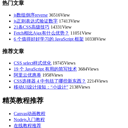
热门文章
js数组倒序reverse
36516View
js正则表达式验证数字
17413View
21条CSS高级技巧
14331View
Fetch相比Ajax有什么优势？
11051View
6 个值得好好学习的 JavaScript 框架
10338View
推荐文章
CSS select样式优化
19745Views
19 个 JavaScript 有用的简写技术
3684Views
阿里云优惠券
1958Views
CSS选择器 4 中包括了哪些新东西？
2214Views
移动UI设计须知：“小设计”
2138Views
精英教程推荐
Canvas动画教程
Nodejs入门教程
在线教程推荐