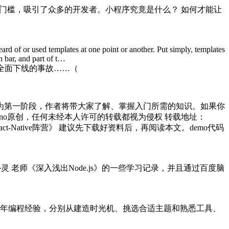
门槛，吸引了众多的开发者。小程序究竟是什么？ 如何才能让
d of or used templates at one point or another. Put simply, templates
n bar, and part of t…
站全面下线的事故……（
指南。本文为第一阶段，作者将带大家了解、掌握入门所需的知识。如果你
为Marno原创，任何未经本人许可的转载都视为侵权 转载地址：
专题《React-Native阵营》 建议先下载好资料后，再阅读本文。demo代码
灵 老师《深入浅出Node.js》的一些学习记录，并且通过百度脑
年编程经验，分别从建造时光机、挑选合适主题和熟悉工具、