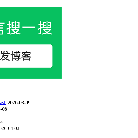
sh
2026-08-09
-08
04
026-04-03