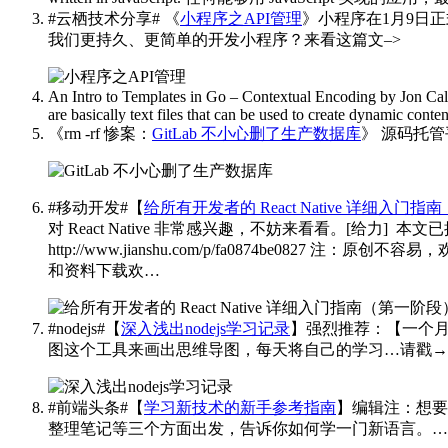
#云栖技术分享# 《
小程序之API管理
》小程序在1月9日
我们更持久、更简单的开发小程序？来看这篇文–>
​​​
An Intro to Templates in Go – Contextual Encoding
by Jon Ca
are basically text files that can be used to create dynamic cont
《rm -rf 惨案：
GitLab 不小心删了生产数据库
》 源码托管
#移动开发#【
给所有开发者的 React Native 详细入门
对 React Native 非常感兴趣，不妨来看看。[给力] ​​​
本文已
http://www.jianshu.com/p/fa0874be0827
和资料下载欢…
#nodejs#【
深入浅出nodejs学习记录
】强烈推荐：【一个月时
图这个工具来画出思维导图，每天将自己的学习…请戳→
#前端头条#【
学习新技术的新手参考指南
】编辑注：想要
整理笔记等三个方面出发，告诉你如何学一门新语言。…