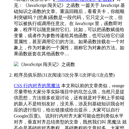
见：《JavaScript 闯关记》之函数 一篇关于 JavaScript 基
础知识之函数的文章。重温回顾后，看看关卡，你能顺
利突破吗？[挖鼻]
函数是一段代码，它只定义一次，但
可以被执行或调用任意次。在 JavaScript 里，函数即对
象，程序可以随意操控它们。比如，可以把函数赋值给
变量，或者作为参数传递给其他函数，也可以给它们设
置属性，甚至调用它们的方法。如果函数挂载在一个对
象上，作为对象的一个属性，就称它为对象的方法。如
果函数嵌套在其他函数中…
程序员俱乐部
(
31次阅读
/
3次分享
/
1次评论
/
1次点赞
)
CSS 行内对齐的黑魔法
本文和以前的文章类似，orange
尽量带给大家分享实际项目中的坑怎么填，当然只是提
供思想，方法很多欢迎讨论，还有就是对于刚上手前端
的新人不是特别友好，没关系，涉及到基础知识我会对
应的进行指引，给出链接或给出提示，大家可以自行
Google(百度)。 说到行内对齐大家可能会想到类似水平
对齐，垂直对齐总结类型的文章，既然我们叫 黑魔法 就
不会是基础的对齐教程，基础教程的文章好多，大家想