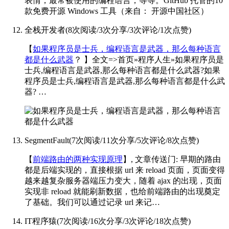
表情，最常被使用的编程语言，等等。GitHub 托管的10
款免费开源 Windows 工具（来自： 开源中国社区）
全栈开发者
(
8次阅读
/
3次分享
/
3次评论
/
1次点赞
)
【
如果程序员是士兵，编程语言是武器，那么每种语言
都是什么武器
？ 】全文=>
首页»程序人生»如果程序员是
士兵,编程语言是武器,那么每种语言都是什么武器?如果
程序员是士兵,编程语言是武器,那么每种语言都是什么武
器? …
SegmentFault
(
7次阅读
/
11次分享
/
5次评论
/
8次点赞
)
【
前端路由的两种实现原理
】, 文章传送门:
早期的路由
都是后端实现的，直接根据 url 来 reload 页面，页面变得
越来越复杂服务器端压力变大，随着 ajax 的出现，页面
实现非 reload 就能刷新数据，也给前端路由的出现奠定
了基础。我们可以通过记录 url 来记…
IT程序猿
(
7次阅读
/
16次分享
/
3次评论
/
18次点赞
)