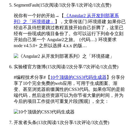
SegmentFault
(
15次阅读
/
3次分享
/
1次评论
/
1次点赞
)
祝你有一个好的开始→【
《Angular2 从开发到部署系
列》之「环境搭建」
】，文章传送门:
环境搭建 如果你已
经迫不及待想要跳过教程直接开始自己折腾了，这里已
经有一份现成的项目备份了。你可以运行下列命令立刻
开始自己第一个 Angular2之旅。 {代码…} 环境要求
node v4.5.0+ 之所以选择 4.x.x 的版…
实验楼官方微博
(
15次阅读
/
2次分享
/
7次评论
/
1次点赞
)
#编程技术分享#【
10个顶级的CSS3代码生成器
】分享分
享了10个完全免费的web应用，可用于生成图案、渐
变、甚至浏览器前缀属性的CSS3代码。如果你写的是前
端代码，然后这些资源可以为你节省大量的时间，并为
今后的项目工作提供可重复片段[围观] ，全文：
开发者头条
(
13次阅读
/
1次分享
/
1次评论
/
3次点赞
)