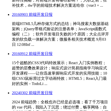
新特性揭秘，对前端开发有哪些影响？；入职之前，狂
补技术，4w字的前端技术解决方案送给你（vue3 + ...
20160903 前端开发日报
前端HTML5几种存储方式的总结；神马搜索大数据基础
架构；jQuery带格式验证的注册表单；JavaScript函数式
编程（二）；软件开发项目失败的3个原因；大众点评开
发的软负载一体解决方案；微服务相关技术概览 9月03
日 12:08Inf ...
20160912 前端开发日报
15个超酷的CSS3代码特效展示；React 入门实例教程；
超赞的层叠效果设计；响应式设计简易指南学习响应式
开发课程——让你迅速掌握响应式开发的实用技能；10
组CSS3鼠标滑过文字动画特效；HTML5；React入门最
好的实例－TodoLi ...
20240302 前端开发日报
2024 前端趋势：全栈也许已经是必选项；看了千万项目
的 vue 代码，我陷入了沉思；绕过付费，畅享网络：自