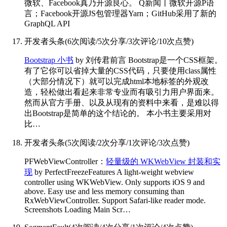
微软、Facebook真乃开源良心。 Q新闻丨微软开源P语
言；Facebook开源JS包管理器Yarn；GitHub采用了新的
GraphQL API
开发者头条
(
6次阅读
/
5次分享
/
3次评论
/
10次点赞
)
Bootstrap 小书
by 刘传君
前言 Bootstrap是一个CSS框架。
有了它你可以省掉大量的CSS代码，只要使用class属性
（大部分情况下）就可以完成html本地标签的外观改
造，轻松做出看起来非常专业而有吸引力用户界面来。
然而从官方手册、以及从现有的资料中来看，是难以得
出Bootstrap是简单的这个结论的。 本小书主要采用对
比…
开发者头条
(
5次阅读
/
2次分享
/
1次评论
/
3次点赞
)
PFWebViewController：
轻量级的 WKWebView 封装和实
现
by PerfectFreeze
Features A light-weight webview
controller using WKWebView. Only supports iOS 9 and
above. Easy use and less memory consuming than
RxWebViewController. Support Safari-like reader mode.
Screenshots Loading Main Scr…