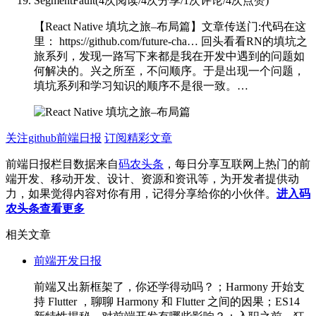
SegmentFault
(
4次阅读
/
4次分享
/
1次评论
/
4次点赞
)
【React Native 填坑之旅–布局篇】文章传送门:
代码在这
里： https://github.com/future-cha… 回头看看RN的填坑之
旅系列，发现一路写下来都是我在开发中遇到的问题如
何解决的。兴之所至，不问顺序。于是出现一个问题，
填坑系列和学习知识的顺序不是很一致。…
关注github前端日报
订阅精彩文章
前端日报栏目数据来自
码农头条
，每日分享互联网上热门的前
端开发、移动开发、设计、资源和资讯等，为开发者提供动
力，如果觉得内容对你有用，记得分享给你的小伙伴。
进入码
农头条查看更多
相关文章
前端开发日报
前端又出新框架了，你还学得动吗？；Harmony 开始支
持 Flutter ，聊聊 Harmony 和 Flutter 之间的因果；ES14