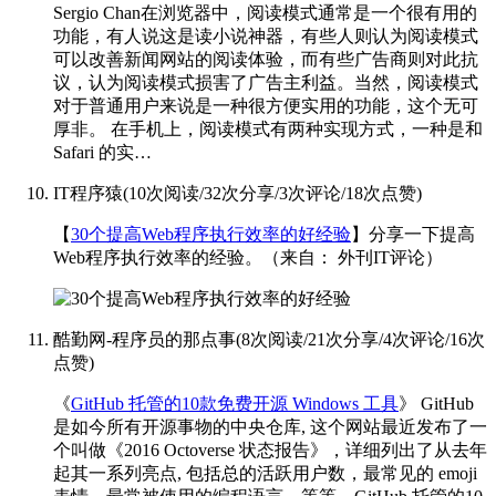
Sergio Chan
在浏览器中，阅读模式通常是一个很有用的
功能，有人说这是读小说神器，有些人则认为阅读模式
可以改善新闻网站的阅读体验，而有些广告商则对此抗
议，认为阅读模式损害了广告主利益。当然，阅读模式
对于普通用户来说是一种很方便实用的功能，这个无可
厚非。 在手机上，阅读模式有两种实现方式，一种是和
Safari 的实…
IT程序猿
(
10次阅读
/
32次分享
/
3次评论
/
18次点赞
)
【
30个提高Web程序执行效率的好经验
】分享一下提高
Web程序执行效率的经验。
（来自： 外刊IT评论）
酷勤网-程序员的那点事
(
8次阅读
/
21次分享
/
4次评论
/
16次
点赞
)
《
GitHub 托管的10款免费开源 Windows 工具
》 GitHub
是如今所有开源事物的中央仓库, 这个网站最近发布了一
个叫做《2016 Octoverse 状态报告》，详细列出了从去年
起其一系列亮点, 包括总的活跃用户数，最常见的 emoji