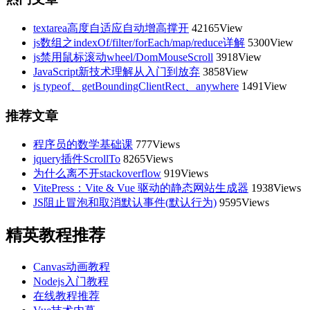
textarea高度自适应自动增高撑开
42165View
js数组之indexOf/filter/forEach/map/reduce详解
5300View
js禁用鼠标滚动wheel/DomMouseScroll
3918View
JavaScript新技术理解从入门到放弃
3858View
js typeof、getBoundingClientRect、anywhere
1491View
推荐文章
程序员的数学基础课
777Views
jquery插件ScrollTo
8265Views
为什么离不开stackoverflow
919Views
VitePress：Vite & Vue 驱动的静态网站生成器
1938Views
JS阻止冒泡和取消默认事件(默认行为)
9595Views
精英教程推荐
Canvas动画教程
Nodejs入门教程
在线教程推荐