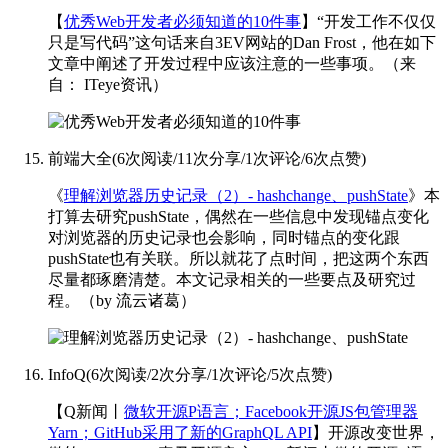
【
优秀Web开发者必须知道的10件事
】“开发工作不仅仅
只是写代码”这句话来自3EV网站的Dan Frost，他在如下
文章中阐述了开发过程中应该注意的一些事项。
（来
自： ITeye资讯）
前端大全
(
6次阅读
/
11次分享
/
1次评论
/
6次点赞
)
《
理解浏览器历史记录（2）- hashchange、pushState
》本
打算去研究pushState，偶然在一些信息中发现锚点变化
对浏览器的历史记录也会影响，同时锚点的变化跟
pushState也有关联。所以就花了点时间，把这两个东西
尽量都琢磨清楚。本文记录相关的一些要点及研究过
程。
（by 流云诸葛）
InfoQ
(
6次阅读
/
2次分享
/
1次评论
/
5次点赞
)
【Q新闻丨
微软开源P语言；Facebook开源JS包管理器
Yarn；GitHub采用了新的GraphQL API
】开源改变世界，