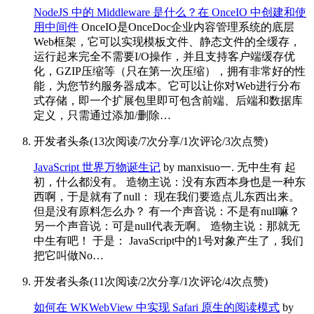
NodeJS 中的 Middleware 是什么？在 OnceIO 中创建和使
用中间件
OnceIO是OnceDoc企业内容管理系统的底层
Web框架，它可以实现模板文件、静态文件的全缓存，
运行起来完全不需要I/O操作，并且支持客户端缓存优
化，GZIP压缩等（只在第一次压缩），拥有非常好的性
能，为您节约服务器成本。它可以让你对Web进行分布
式存储，即一个扩展包里即可包含前端、后端和数据库
定义，只需通过添加/删除…
开发者头条
(
13次阅读
/
7次分享
/
1次评论
/
3次点赞
)
JavaScript 世界万物诞生记
by manxisuo
一. 无中生有 起
初，什么都没有。 造物主说：没有东西本身也是一种东
西啊，于是就有了null： 现在我们要造点儿东西出来。
但是没有原料怎么办？ 有一个声音说：不是有null嘛？
另一个声音说：可是null代表无啊。 造物主说：那就无
中生有吧！ 于是： JavaScript中的1号对象产生了，我们
把它叫做No…
开发者头条
(
11次阅读
/
2次分享
/
1次评论
/
4次点赞
)
如何在 WKWebView 中实现 Safari 原生的阅读模式
by