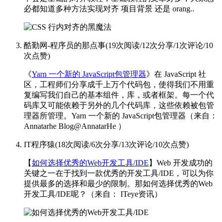
必都知道多种方法实现对齐 项目背景 还是 orang..
酷勤网-程序员的那点事
(
19次阅读
/
12次分享
/
1次评论
/
10
次点赞
)
《
Yarn 一个新的 JavaScript包管理器
》在 JavaScript 社
区，工程师们分享成千上万个代码包，使得我们不用重
复编写我们自己的基本组件，库，或者框架。每一个代
码库又可能依赖于另外的几个代码库，这些依赖被包管
理器所管理。Yarn 一个新的 JavaScript包管理器（来自：
Annatarhe Blog@AnnatarHe ）
IT程序猿
(
18次阅读
/
6次分享
/
13次评论
/
10次点赞
)
【
如何选择优秀的Web开发工具/IDE
】Web 开发成功的
关键之一在于找到一款优秀的开发工具/IDE，可以为你
提供最多的选择和最少的限制。那如何选择优秀的Web
开发工具/IDE呢？
（来自： ITeye资讯）