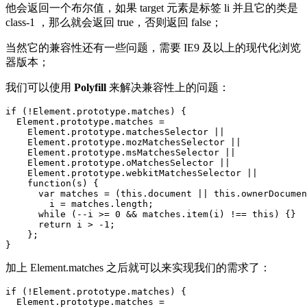
他会返回一个布尔值，如果 target 元素是标签 li 并且它的类是
class-1 ，那么就会返回 true，否则返回 false；
当然它的兼容性还有一些问题，需要 IE9 及以上的现代化浏览
器版本；
我们可以使用
Polyfill
来解决兼容性上的问题：
if
(
!
Element
.
prototype
.
matches
)
{
Element
.
prototype
.
matches
=
Element
.
prototype
.
matchesSelector
||
Element
.
prototype
.
mozMatchesSelector
||
Element
.
prototype
.
msMatchesSelector
||
Element
.
prototype
.
oMatchesSelector
||
Element
.
prototype
.
webkitMatchesSelector
||
function
(
s
)
{
var
matches
=
(
this
.
document
||
this
.
ownerDocumen
i
=
matches
.
length
;
while
(
--
i
>=
0
&&
matches
.
item
(
i
)
!==
this
)
{}
return
i
>
-
1
;
};
}
加上 Element.matches 之后就可以来实现我们的需求了：
if
(
!
Element
.
prototype
.
matches
)
{
Element
.
prototype
.
matches
=