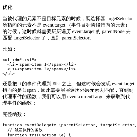
优化
当被代理的元素不是目标元素的时候，既选择器 targetSelector
所指向的元素不是 event.target （事件目标阶段指向的元素）
的时候，这时候就需要层层遍历 event.target 的 parentNode 去
匹配 targetSelector 了，直到 parentSelector。
比如：
<
ul
id
=
"list"
>
<
li
><
span
>
item 1
</
span
></
li
>
<
li
><
span
>
item 2
</
span
></
li
>
</
ul
>
还是把 li 的事件代理到 #list 之上，但这时候会发现 event.target
指向的是 li span，因此需要层层遍历外层元素去匹配，直到到
代理事件的函数，我们可以用 event.currentTarget 来获取到代
理事件的函数；
完整函数：
function eventDelegate (parentSelector, targetSelector,
  // 触发执行的函数

  function triFunction (e) {
