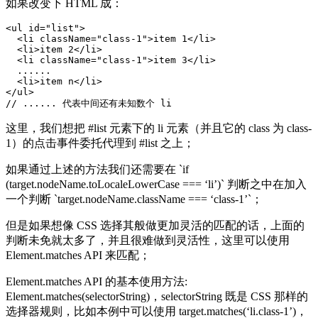
如果改变下 HTML 成：
<
ul
id
=
"list"
>
<
li
className
=
"class-1"
>
item 1
</
li
>
<
li
>
item 2
</
li
>
<
li
className
=
"class-1"
>
item 3
</
li
>
  ......

<
li
>
item n
</
li
>
</
ul
>
这里，我们想把 #list 元素下的 li 元素（并且它的 class 为 class-
1）的点击事件委托代理到 #list 之上；
如果通过上述的方法我们还需要在 `if
(target.nodeName.toLocaleLowerCase === ‘li’)` 判断之中在加入
一个判断 `target.nodeName.className === ‘class-1’`；
但是如果想像 CSS 选择其般做更加灵活的匹配的话，上面的
判断未免就太多了，并且很难做到灵活性，这里可以使用
Element.matches API 来匹配；
Element.matches API 的基本使用方法:
Element.matches(selectorString)，selectorString 既是 CSS 那样的
选择器规则，比如本例中可以使用 target.matches(‘li.class-1’)，