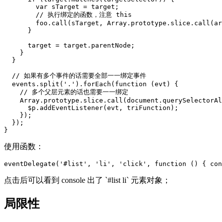
        var sTarget = target;

        // 执行绑定的函数，注意 this

        foo.call(sTarget, Array.prototype.slice.call(ar
      }

      target = target.parentNode;

    }

  }

  // 如果有多个事件的话需要全部一一绑定事件

  events.split('.').forEach(function (evt) {

    // 多个父层元素的话也需要一一绑定

    Array.prototype.slice.call(document.querySelectorAl
      $p.addEventListener(evt, triFunction);

    });

  });

使用函数：
eventDelegate
(
'#list'
,
'li'
,
'click'
,
function
()
{
con
点击后可以看到 console 出了 `#list li` 元素对象；
局限性