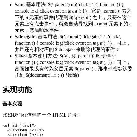
$.on
: 基本用法: $(‘.parent’).on(‘click’, ‘a’, function () {
console.log(‘click event on tag a’); })，它是 .parent 元素之
下的 a 元素的事件代理到 $(‘.parent’) 之上，只要在这个
元素上有点击事件，就会自动寻找到 .parent 元素下的 a
元素，然后响应事件；
$.delegate
: 基本用法: $(‘.parent’).delegate(‘a’, ‘click’,
function () { console.log(‘click event on tag a’); })，同上，
并且还有相对应的 $.delegate 来删除代理的事件；
$.live
: 基本使用方法: $(‘a’, $(‘.parent’)).live(‘click’,
function () { console.log(‘click event on tag a’); })，同上，
然而如果没有传入父层元素 $(.parent)，那事件会默认委
托到 $(document) 上；(已废除)
实现功能
基本实现
比如我们有这样的一个 HTML 片段：
<
ul
id
=
"list"
>
<
li
>
item 1
</
li
>
<
li
>
item 2
</
li
>