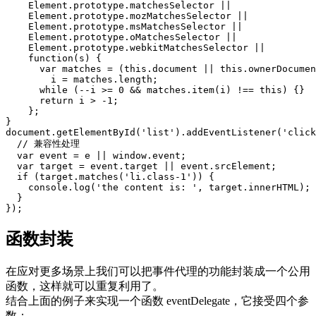
Element
.
prototype
.
matchesSelector
||
Element
.
prototype
.
mozMatchesSelector
||
Element
.
prototype
.
msMatchesSelector
||
Element
.
prototype
.
oMatchesSelector
||
Element
.
prototype
.
webkitMatchesSelector
||
function
(
s
)
{
var
matches
=
(
this
.
document
||
this
.
ownerDocumen
i
=
matches
.
length
;
while
(
--
i
>=
0
&&
matches
.
item
(
i
)
!==
this
)
{}
return
i
>
-
1
;
};
}
document
.
getElementById
(
'list'
).
addEventListener
(
'click
// 兼容性处理
var
event
=
e
||
window
.
event
;
var
target
=
event
.
target
||
event
.
srcElement
;
if
(
target
.
matches
(
'li.class-1'
))
{
console
.
log
(
'the content is: '
,
target
.
innerHTML
);
}
});
函数封装
在应对更多场景上我们可以把事件代理的功能封装成一个公用
函数，这样就可以重复利用了。
结合上面的例子来实现一个函数 eventDelegate，它接受四个参
数：