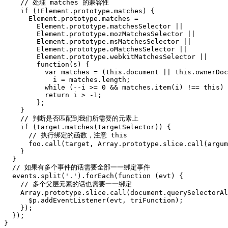
// 处理 matches 的兼容性
if
(
!
Element
.
prototype
.
matches
)
{
Element
.
prototype
.
matches
=
Element
.
prototype
.
matchesSelector
||
Element
.
prototype
.
mozMatchesSelector
||
Element
.
prototype
.
msMatchesSelector
||
Element
.
prototype
.
oMatchesSelector
||
Element
.
prototype
.
webkitMatchesSelector
||
function
(
s
)
{
var
matches
=
(
this
.
document
||
this
.
ownerDoc
i
=
matches
.
length
;
while
(
--
i
>=
0
&&
matches
.
item
(
i
)
!==
this
)
return
i
>
-
1
;
};
}
// 判断是否匹配到我们所需要的元素上
if
(
target
.
matches
(
targetSelector
))
{
// 执行绑定的函数，注意 this
foo
.
call
(
target
,
Array
.
prototype
.
slice
.
call
(
argum
}
}
// 如果有多个事件的话需要全部一一绑定事件
events
.
split
(
'.'
).
forEach
(
function
(
evt
)
{
// 多个父层元素的话也需要一一绑定
Array
.
prototype
.
slice
.
call
(
document
.
querySelectorAl
$p
.
addEventListener
(
evt
,
triFunction
);
});
});
}