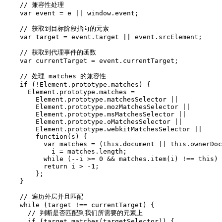
    // 兼容性处理

    var event = e || window.event;

    // 获取到目标阶段指向的元素

    var target = event.target || event.srcElement;

    // 获取到代理事件的函数

    var currentTarget = event.currentTarget;

    // 处理 matches 的兼容性

    if (!Element.prototype.matches) {

      Element.prototype.matches =

        Element.prototype.matchesSelector ||

        Element.prototype.mozMatchesSelector ||

        Element.prototype.msMatchesSelector ||

        Element.prototype.oMatchesSelector ||

        Element.prototype.webkitMatchesSelector ||

        function(s) {

          var matches = (this.document || this.ownerDoc
            i = matches.length;

          while (--i >= 0 && matches.item(i) !== this) 
          return i > -1;            

        };

    }

    // 遍历外层并且匹配

    while (target !== currentTarget) {

      // 判断是否匹配到我们所需要的元素上

      if (target.matches(targetSelector)) {
