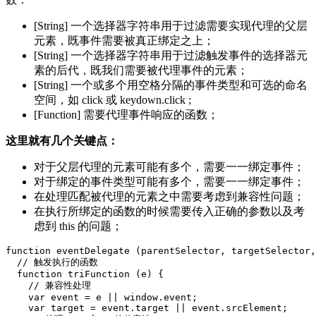
[String] 一个选择器字符串用于过滤需要实现代理的父层
元素，既事件需要被真正绑定之上；
[String] 一个选择器字符串用于过滤触发事件的选择器元
素的后代，既我们需要被代理事件的元素；
[String] 一个或多个用空格分隔的事件类型和可选的命名
空间，如 click 或 keydown.click ;
[Function] 需要代理事件响应的函数；
这里就有几个关键点：
对于父层代理的元素可能有多个，需要一一绑定事件；
对于绑定的事件类型可能有多个，需要一一绑定事件；
在处理匹配被代理的元素之中需要考虑到兼容性问题；
在执行所绑定的函数的时候需要传入正确的参数以及考
虑到 this 的问题；
function
eventDelegate
(
parentSelector
,
targetSelector
,
// 触发执行的函数
function
triFunction
(
e
)
{
// 兼容性处理
var
event
=
e
||
window
.
event
;
var
target
=
event
.
target
||
event
.
srcElement
;