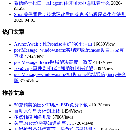
微信终于松口，AI agent 住进聊天框意味着什么
2026-
04-04
Sora 关停背后：技术狂欢后的冷思考与程序员生存法则
2026-04-03
热门文章
Async/Await：比Promise更好的6个理由
16639View
postMessage+window.name实现跨域iframe高度自适应兼
容版
4742View
postMessage iframe跨域解决高度自适应
4147View
JavaScript事件委托代理和函数封装详解
3894View
postMessage+window.name实现iframe跨域通信jquery兼容
版
3504View
推荐文章
50套精美的国外UI组件PSD免费下载
4101Views
百度原创星火计划上线
1454Views
多点触摸网络开发
5786Views
关于React你需要知道的事儿
1726Views
38岁被裁员补偿百万，是危机还是转机？
1051Views