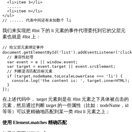
<
li
>
item 3
</
li
>
  ......

<
li
>
item n
</
li
>
</
ul
>
我们来实现把 #list 下的 li 元素的事件代理委托到它的父层元
素也就是 #list 上：
// 给父层元素绑定事件
document
.
getElementById
(
'list'
).
addEventListener
(
'click
// 兼容性处理
var
event
=
e
||
window
.
event
;
var
target
=
event
.
target
||
event
.
srcElement
;
// 判断是否匹配目标元素
if
(
target
.
nodeName
.
toLocaleLowerCase
===
'li'
)
{
console
.
log
(
'the content is: '
,
target
.
innerHTML
);
}
});
在上述代码中， target 元素则是在 #list 元素之下具体被点击的
元素，然后通过判断 target 的一些属性（比如：nodeName，id
等等）可以更精确地匹配到某一类 #list li 元素之上；
使用 Element.matches 精确匹配