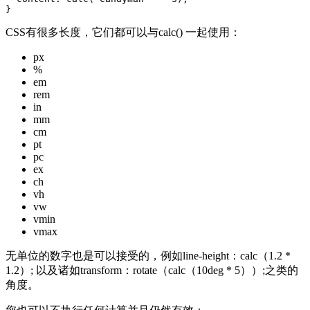
}
CSS有很多长度，它们都可以与calc() 一起使用：
px
%
em
rem
in
mm
cm
pt
pc
ex
ch
vh
vw
vmin
vmax
无单位的数字也是可以接受的，例如line-height：calc（1.2 *
1.2）; 以及诸如transform：rotate（calc（10deg * 5））;之类的
角度。