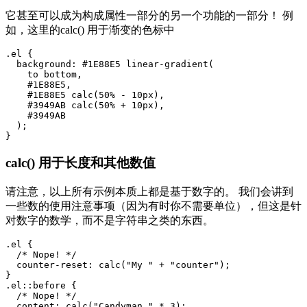
它甚至可以成为构成属性一部分的另一个功能的一部分！ 例
如，这里的calc() 用于渐变的色标中
.el {

  background: #1E88E5 linear-gradient(

    to bottom,

    #1E88E5,

    #1E88E5 calc(50% - 10px),

    #3949AB calc(50% + 10px),

    #3949AB

  );

}
calc() 用于长度和其他数值
请注意，以上所有示例本质上都是基于数字的。 我们会讲到
一些数的使用注意事项（因为有时你不需要单位），但这是针
对数字的数学，而不是字符串之类的东西。
.el {

  /* Nope! */

  counter-reset: calc("My " + "counter");

}

.el::before {

  /* Nope! */

  content: calc("Candyman " * 3);
