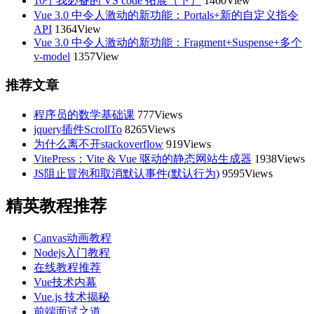
10个我必备的 VS code 拓展（下）
1460View
Vue 3.0 中令人激动的新功能：Portals+新的自定义指令
API
1364View
Vue 3.0 中令人激动的新功能：Fragment+Suspense+多个
v-model
1357View
推荐文章
程序员的数学基础课
777Views
jquery插件ScrollTo
8265Views
为什么离不开stackoverflow
919Views
VitePress：Vite & Vue 驱动的静态网站生成器
1938Views
JS阻止冒泡和取消默认事件(默认行为)
9595Views
精英教程推荐
Canvas动画教程
Nodejs入门教程
在线教程推荐
Vue技术内幕
Vue.js 技术揭秘
前端面试之道