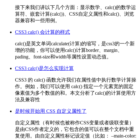
接下来我们讲以下几个方面：显示数学、calc()的数学运
算符、嵌套计算(calc())、CSS自定义属性和calc()、浏览
器兼容和一些用例。
CSS3 calc() 会计算的样式
calc()是英文单词calculate(计算)的缩写，是css3的一个新
增的功能，你可以使用calc()计算border、margin、
pading、font-size和width等属性设置动态值。
CSS3 calc()是怎么实现计算
CSS3 的 calc() 函数允许我们在属性值中执行数学计算操
作。例如，我们可以使用 calc() 指定一个元素宽的固定
像素值为多个数值的和。本文分析了calc()的计算使用方
法及兼容性
是时候开始用 CSS 自定义属性了
自定义属性（有时候也被称作CSS变量或者级联变量）
是由CSS作者定义的，它包含的值可以在整个文档中重
复使用。由自定义属性标记设定值（比如： –main-color: