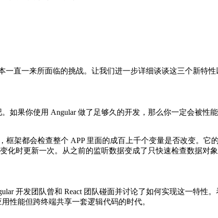
1.X版本一直一来所面临的挑战。让我们进一步详细谈谈这三个新特
了吧。如果你使用 Angular 做了足够久的开发，那么你一定
st 循环，框架都会检查整个 APP 里面的成百上千个变量是否改变
在数据变化时更新一次。从之前的监听数据变成了只快速检查数据对
ular 开发团队曾和 React 团队碰面并讨论了如何实现这一特性。看
有原生应用性能但跨终端共享一套逻辑代码的时代。