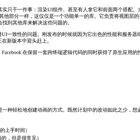
其实只干一件事：渲染UI组件。甚至有人拿它和前面两个搭配。当然
act 生态系统里面的其他部分一样，这仅仅是一个功能单一的库。它负
会找到其他库来解决这些问题的。
不同页面中保持UI一致性的问题。刚发布的时候就因为它出色的性能和
r 正在新版本中迎头赶上。
tive。Facebook 在保留一套跨终端逻辑代码的同时获得了原生应
一种轻松地创建动画的方式。既然计划中的改动如此之少，想必
定的上手时间）
必须的，但是很常见）