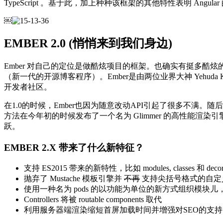
TypeScript 。基于此，加上种种该框架的其他特性表明 A
￼
EMBER 2.0 (悄悄来到我们身边)
Ember 对自己的定位是做酷炫项目的框架。也确实有挺多酷炫的应用是用 Em
（新一代的开源博客程序）。Ember是由两位业界大神 Yehud
开发者社区。
在1.0的时候，Ember也因为随意改动API引起了很多不
方法在今年初的时候发布了一个名为 Glimmer 的高性能渲染引
跃。
EMBER 2.X 带来了什么新特征？
支持 ES2015 带来的新特性，比如 modules, classes 和 decora
抛弃了 Mustache 模板引擎并
不再
支持尖括号格式的自定
使用一种名为 pods 的以功能为单位的新方式组织模块
Controllers 将被 routable components 取代
利用服务器端渲染缩短首屏加载时间并增强对SEO的支持