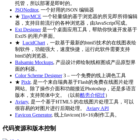
托管，所以部署是即时的。
JSONeditor
, 一个好用的JSON 编辑器
★
TinyMCE
一个轻量级的基于浏览器的所见即所得编辑
器，支持目前流行的各种浏览器，由JavaScript写成。
Ext Designer
是一个桌面应用工具，帮助你快速开发基于
ExtJS 的用户界面。
★
LucidChart
，一款基于最新的html5技术的在线图表绘
制软件，功能强大，速度快捷，运行此软件需要支持
html5的浏览器。
Balsamiq Mockups
, 产品设计师绘制线框图或产品原型界
面的利器。
Color Scheme Designer
3 – 一个免费的线上调色工具
★
Pixlr
, 是一个来自瑞典基于Flash的免费在线图片处理
网站。除了操作介面和功能接近Photoshop，还是多语言
版本，支持简体中文。（以前
酷壳介绍过
）
Aviary
, 是一个基于HTML5 的在线图片处理工具，可以
很容易的对图片进行后期处理。
Aviary API
Favicon Generator
, 线上favicon(16×16)制作工具。
代码资源和版本控制