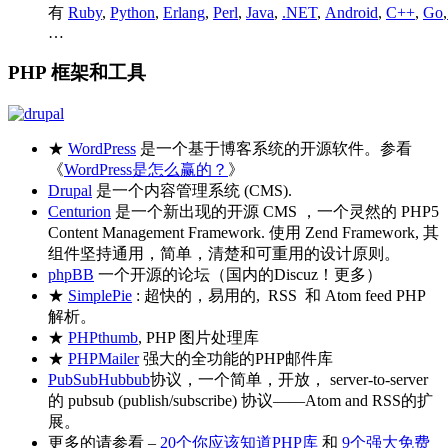
有
Ruby
,
Python
,
Erlang
,
Perl
,
Java
,
.NET
,
Android
,
C++
,
Go
,
…
PHP 框架和工具
★
WordPress
是一个基于博客系统的开源软件。参看
《
WordPress是怎么赢的？
》
Drupal
是一个内容管理系统 (CMS).
Centurion
是一个新出现的开源 CMS ，一个灵然的 PHP5
Content Management Framework. 使用 Zend Framework, 其
组件坚持通用，简单，清楚和可重用的设计原则。
phpBB
一个开源的论坛（国内的Discuz！更多）
★
SimplePie
: 超快的，易用的, RSS 和 Atom feed PHP
解析。
★
PHPthumb
, PHP 图片处理库
★
PHPMailer
强大的全功能的PHP邮件库
PubSubHubbub
协议，一个简单，开放， server-to-server
的 pubsub (publish/subscribe) 协议——Atom and RSS的扩
展。
更多的请参看 –
20个你应该知道PHP库
和
9个强大免费