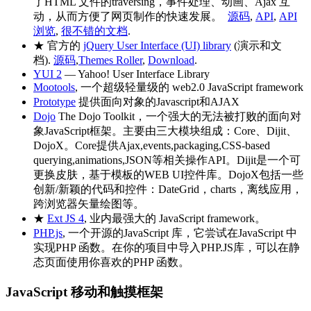
了HTML 文件的traversing，事件处理、动画、Ajax 互
动，从而方便了网页制作的快速发展。
源码
,
API
,
API
浏览
,
很不错的文档
.
★ 官方的
jQuery User Interface (UI) library
(演示和文
档).
源码
,
Themes Roller
,
Download
.
YUI 2
— Yahoo! User Interface Library
Mootools
, 一个超级轻量级的 web2.0 JavaScript framework
Prototype
提供面向对象的Javascript和AJAX
Dojo
The Dojo Toolkit，一个强大的无法被打败的面向对
象JavaScript框架。主要由三大模块组成：Core、Dijit、
DojoX。Core提供Ajax,events,packaging,CSS-based
querying,animations,JSON等相关操作API。Dijit是一个可
更换皮肤，基于模板的WEB UI控件库。DojoX包括一些
创新/新颖的代码和控件：DateGrid，charts，离线应用，
跨浏览器矢量绘图等。
★
Ext JS 4
, 业内最强大的 JavaScript framework。
PHP.js
, 一个开源的JavaScript 库，它尝试在JavaScript 中
实现PHP 函数。在你的项目中导入PHP.JS库，可以在静
态页面使用你喜欢的PHP 函数。
JavaScript 移动和触摸框架