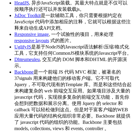
HeadJS
, 异步JavaScript装载。其最大特点就是不仅可以
按顺序执行还可以并发装载载js。
JsDoc Toolkit
是一款辅助工具，你只需要根据约定在
JavaScript 代码中添加相应的注释，它就可以根据这些注
释来自动生成API文档。
Responsive image
, 一个试验性的项目，用来处理
responsive layouts
式的图片。
UglifyJS
是基于NodeJS的Javascript语法解析/压缩/格式化
工具，它支持任何CommonJS模块系统的Javascript平台。
Dhteumeuleu
, 交互式的 DOM 脚本和DHTML 的开源演
示。
Backbone
是一个前端 JS 代码 MVC 框架，被著名的
37signals 用来构建他们的移动客户端。它不可取代
Jquery，不可取代现有的Template 库。而是和这些结合起
来构建复杂的 web 前端交互应用。如果项目涉及大量的
javascript 代码，实现很多复杂的前端交互功能，首先你
会想到把数据和展示分离。使用 Jquery 的 selector 和
callback 可以轻松做到这点。但是对于富客户端的WEB
应用大量代码的结构化组织非常必要。Backbone 就提供
了 javascript 代码的组织的功能。Backbone 主要包括
models, collections, views 和 events, controller 。