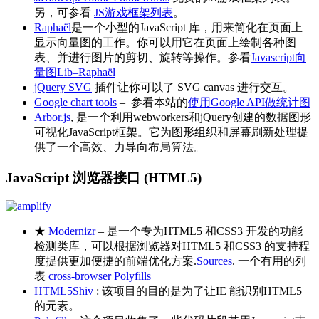
另，可参看
JS游戏框架列表
。
Raphaël
是一个小型的JavaScript 库，用来简化在页面上
显示向量图的工作。你可以用它在页面上绘制各种图
表、并进行图片的剪切、旋转等操作。参看
Javascript向
量图Lib–Raphaël
jQuery SVG
插件让你可以了 SVG canvas 进行交互。
Google chart tools
– 参看本站的
使用Google API做统计图
Arbor.js
, 是一个利用webworkers和jQuery创建的数据图形
可视化JavaScript框架。它为图形组织和屏幕刷新处理提
供了一个高效、力导向布局算法。
JavaScript 浏览器接口 (HTML5)
★
Modernizr
– 是一个专为HTML5 和CSS3 开发的功能
检测类库，可以根据浏览器对HTML5 和CSS3 的支持程
度提供更加便捷的前端优化方案.
Sources
. 一个有用的列
表
cross-browser Polyfills
HTML5Shiv
: 该项目的目的是为了让IE 能识别HTML5
的元素。