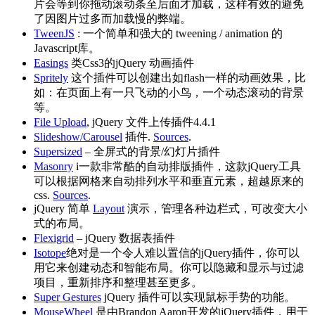
片会等到你拖动滚动条至后面才加载，这样有效的避免
了因图片过多而加载慢的弊端。
TweenJS
: 一个简单和强大的 tweening / animation 的
Javascript库。
Easings
类Css3的jQuery 动画插件
Spritely
这个插件可以创建出如flash一样的动画效果，比
如：在页面上有一只飞动的小鸟，一个动态滚动的背景
等。
File Upload
, jQuery 文件上传插件4.4.1
Slideshow/Carousel
插件.
Sources
.
Supersized
– 全屏式的背景/幻灯片插件
Masonry
i一款非常酷的自动排版插件，这款jQuery工具
可以根据网格来自动排列水平和垂直元素，超越原来的
css.
Sources
.
jQuery 简单
Layout
演示，管理各种边栏式，可改变大小
式的布局。
Flexigrid
– jQuery 数据表插件
Isotope
绝对是一个令人难以置信的jQuery插件，你可以
用它来创建动态和智能布局。你可以隐藏和显示与过滤
项目，重新排序和整理甚至更多。
Super Gestures
jQuery 插件可以实现鼠标手势的功能。
MouseWheel
是由Brandon Aaron开发的jQuery插件，用于