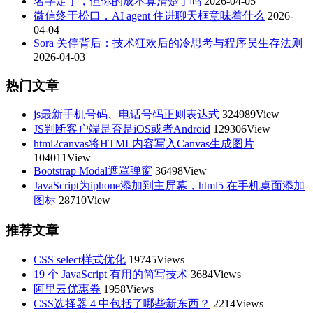
名字定了，但你的成本算清楚了吗
2026-04-05
微信终于松口，AI agent 住进聊天框意味着什么
2026-
04-04
Sora 关停背后：技术狂欢后的冷思考与程序员生存法则
2026-04-03
热门文章
js最新手机号码、电话号码正则表达式
324989View
JS判断客户端是否是iOS或者Android
129306View
html2canvas将HTML内容写入Canvas生成图片
104011View
Bootstrap Modal遮罩弹窗
36498View
JavaScript为iphone添加到主屏幕，html5 在手机桌面添加
图标
28710View
推荐文章
CSS select样式优化
19745Views
19 个 JavaScript 有用的简写技术
3684Views
阿里云优惠券
1958Views
CSS选择器 4 中包括了哪些新东西？
2214Views