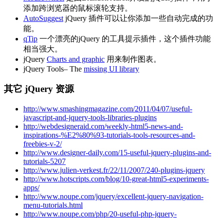
添加跨浏览器的鼠标滚轮支持。
AutoSuggest
jQuery 插件可以让你添加一些自动完成的功
能。
qTip
一个漂亮的jQuery 的工具提示插件，这个插件功能
相当强大。
jQuery
Charts and graphic
用来制作图表。
jQuery Tools– The
missing UI library
其它 jQuery 资源
http://www.smashingmagazine.com/2011/04/07/useful-
javascript-and-jquery-tools-libraries-plugins
http://webdesigneraid.com/weekly-html5-news-and-
inspirations-%E2%80%93-tutorials-tools-resources-and-
freebies-v-2/
http://www.designer-daily.com/15-useful-jquery-plugins-and-
tutorials-5207
http://www.julien-verkest.fr/22/11/2007/240-plugins-jquery
http://www.hotscripts.com/blog/10-great-html5-experiments-
apps/
http://www.noupe.com/jquery/excellent-jquery-navigation-
menu-tutorials.html
http://www.noupe.com/php/20-useful-php-jquery-