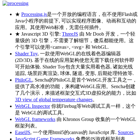
★
Processing.js
是一个开放的编程语言，在不使用Flash或
Java小程序的前提下, 可以实现程序图像、动画和互动的
应用。其使用Web标准，无需任何插件。
★ Javascript 3D 引擎:
ThreeJS
由 Mr Doob 开发，一个轻
量级的 3D 引擎，不需要了解细节，傻瓜都能使用。这
个引擎可以使用<canvas>, <svg> 和 WebGL.
Shader Toy
, 一款使用WebGL的在线着色器编辑器
(2D/3D). 基于在线的应用架构使您无需下载任何软件即
可开始体验. Shader Toy包含大量实用着色器, 诸如光线
追踪, 场景距离渲染, 球体, 隧道, 变形, 后期处理特效等.
PhiloGL
, Sencha的PhiloGL是首个WebGL开发工具之一，
提供了高水准的功能，来构建WebGL应用。Sencha创建
了几个演示，来描述框架交互式3D虚拟化的能力，比如
3D view of global temperature changes
。
WebGL Inspector
你就Firebug等Web调试工具一样，这个
是 WebGL的调试工具。
WebGL frameworks
由 Khronos Group 收集的一个WebGL
框架列表。
EaselJS
, 一个使用html5的canvas的 JavaScript 库.
Sources
.
JavaScript Game Frameworks
免费的JS游戏框架列表。