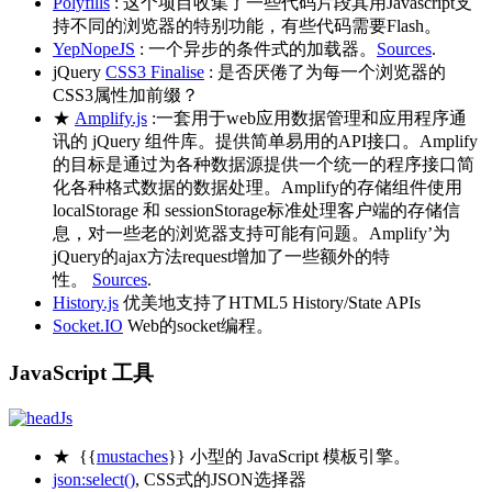
Polyfills
: 这个项目收集了一些代码片段其用Javascript支
持不同的浏览器的特别功能，有些代码需要Flash。
YepNopeJS
: 一个异步的条件式的加载器。
Sources
.
jQuery
CSS3 Finalise
: 是否厌倦了为每一个浏览器的
CSS3属性加前缀？
★
Amplify.js
:一套用于web应用数据管理和应用程序通
讯的 jQuery 组件库。提供简单易用的API接口。Amplify
的目标是通过为各种数据源提供一个统一的程序接口简
化各种格式数据的数据处理。Amplify的存储组件使用
localStorage 和 sessionStorage标准处理客户端的存储信
息，对一些老的浏览器支持可能有问题。Amplify’为
jQuery的ajax方法request增加了一些额外的特
性。
Sources
.
History.js
优美地支持了HTML5 History/State APIs
Socket.IO
Web的socket编程。
JavaScript 工具
★ {{
mustaches
}} 小型的 JavaScript 模板引擎。
json:select()
, CSS式的JSON选择器