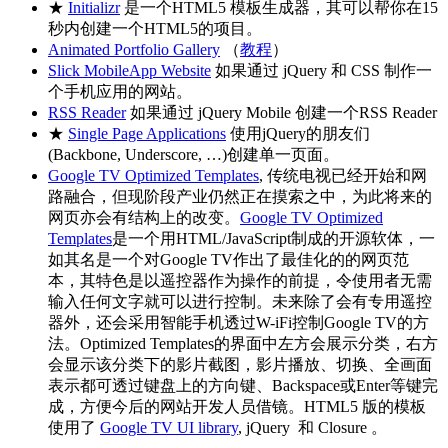
★
Initializr
是一个HTML5 模板生成器，其可以帮你在15
秒内创建一个HTML5的项目。
Animated Portfolio Gallery
（
教程
）
Slick MobileApp Website
如果通过 jQuery 和 CSS 制作一
个手机应用的网站。
RSS Reader
如果通过 jQuery Mobile 创建一个RSS Reader
★
Single Page Applications
使用jQuery的朋友们
(Backbone, Underscore, …)创建单一页面。
Google TV Optimized Templates
, 传统电视已经开始和网
路融合，但现阶段产业仍然正在摸索之中，为此将来的
网页亦会有结构上的改变。
Google TV Optimized
Templates
是一个用HTML/JavaScript制成的开源软体，一
如其名是一个对Google TV作出了最佳化的的网页范
本，其特色是以遥控器作为操作的前提，令使用者无需
输入任何文字就可以进行控制。未来除了会有专用遥控
器外，还会采用智能手机透过W-iFi控制Google TV的方
法。Optimized Templates的界面中左方会展示分类，右方
会显示该分类下的影片截图，影片播放、切换、全画面
表示都可透过键盘上的方向键、Backspace或Enter等键完
成，方便今后的网站开发人员借镜。HTML5 版的模板
使用了
Google TV UI library
, jQuery 和 Closure 。