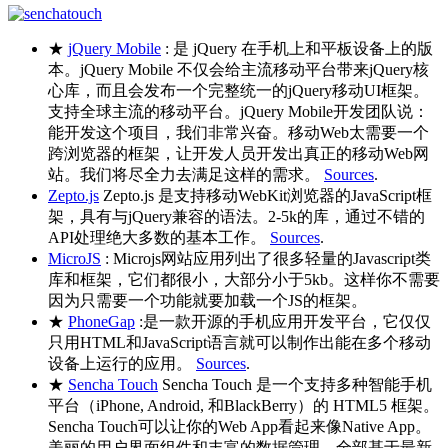
★
jQuery Mobile
: 是 jQuery 在手机上和平板设备上的版
本。jQuery Mobile 不仅会给主流移动平台带来jQuery核
心库，而且会发布一个完整统一的jQuery移动UI框架。
支持全球主流的移动平台。jQuery Mobile开发团队说：
能开发这个项目，我们非常兴奋。移动Web太需要一个
跨浏览器的框架，让开发人员开发出真正的移动Web网
站。我们将尽全力去满足这样的需求。
Sources
.
Zepto.js
Zepto.js 是支持移动WebKit浏览器的JavaScript框
架，具有与jQuery兼容的语法。2-5k的库，通过不错的
API处理绝大多数的基本工作。
Sources
.
MicroJS
: Microjs网站应用列出了很多轻量的Javascript类
库和框架，它们都很小，大部分小于5kb。这样你不需要
因为只需要一个功能就要加载一个JS的框架。
★
PhoneGap
:是一款开源的手机应用开发平台，它仅仅
只用HTML和JavaScript语言就可以制作出能在多个移动
设备上运行的应用。
Sources
.
★
Sencha Touch
Sencha Touch 是一个支持多种智能手机
平台（iPhone, Android, 和BlackBerry）的 HTML5 框架。
Sencha Touch可以让你的Web App看起来像Native App。
美丽的用户界面组件和丰富的数据管理，全部基于最新