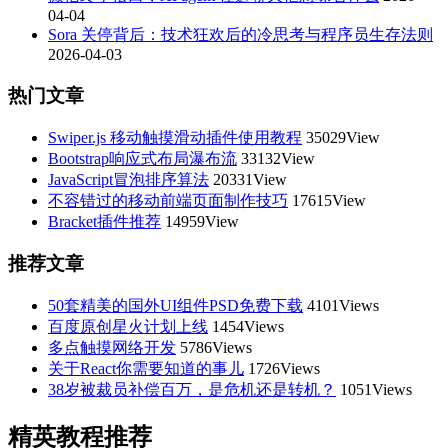
04-04
Sora 关停背后：技术狂欢后的冷思考与程序员生存法则
2026-04-03
热门文章
Swiper.js 移动触摸滑动插件使用教程
35029View
Bootstrap响应式布局瀑布流
33132View
JavaScript冒泡排序算法
20331View
不容错过的移动前端页面制作技巧
17615View
Bracket插件推荐
14959View
推荐文章
50套精美的国外UI组件PSD免费下载
4101Views
百度原创星火计划上线
1454Views
多点触摸网络开发
5786Views
关于React你需要知道的事儿
1726Views
38岁被裁员补偿百万，是危机还是转机？
1051Views
精英教程推荐