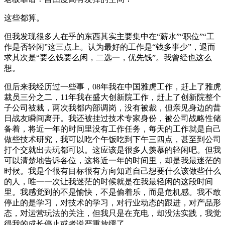
这些都算。
但我发现很多人在乎的东西其实主要集中在“薪水”“职位”“工
作是否轻闲”这三点上。认为最好的工作是“钱多事少”，退而
求其次是“要么钱要么闲，二选一，优先钱”。我曾经也这么
想。
但后来我经历过一些事，08年我在中国雅虎工作，赶上了雅虎
裁员三分之二，11年我在盛大创新院工作，赶上了创新院整个
子公司被裁，两次我都内部调岗，没有被裁，但亲见身边的昔
日战友瞬间离开。我还被挂过技术专家身份，被公司战略性储
备着，将近一年的时间里没有工作任务，每天的工作就是自己
做些技术研究，我可以吃个午饭吃到下午三四点，甚至到公司
打个交就出去玩都可以。这应该是很多人羡慕的轻闲吧。但我
可以清楚地告诉各位，这将近一年的时间里，却是我最迷茫的
时候。我是个很有目标很有方向知道自己想要什么该做些什么
的人，唯一一次让我迷茫的时候就是在我最轻闲的这段时间
里。我感觉到的不是愉快，不是偷着乐，而是危机感。我不敢
停止的是学习，对技术的学习，对行业动态的跟进，对产品形
态，对运营玩法的关注，但我只是在充电，却没法实践，我觉
得我的成长停止或者说严重放缓了。