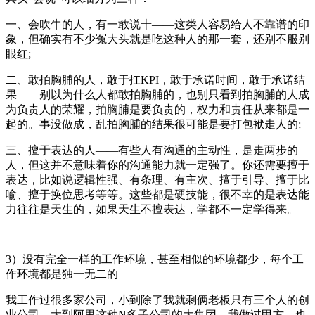
一、会吹牛的人，有一敢说十——这类人容易给人不靠谱的印
象，但确实有不少冤大头就是吃这种人的那一套，还别不服别
眼红;
二、敢拍胸脯的人，敢于扛KPI，敢于承诺时间，敢于承诺结
果——别以为什么人都敢拍胸脯的，也别只看到拍胸脯的人成
为负责人的荣耀，拍胸脯是要负责的，权力和责任从来都是一
起的。事没做成，乱拍胸脯的结果很可能是要打包袱走人的;
三、擅于表达的人——有些人有沟通的主动性，是走两步的
人，但这并不意味着你的沟通能力就一定强了。你还需要擅于
表达，比如说逻辑性强、有条理、有主次、擅于引导、擅于比
喻、擅于换位思考等等。这些都是硬技能，很不幸的是表达能
力往往是天生的，如果天生不擅表达，学都不一定学得来。
3）没有完全一样的工作环境，甚至相似的环境都少，每个工
作环境都是独一无二的
我工作过很多家公司，小到除了我就剩俩老板只有三个人的创
业公司，大到阿里这种N多子公司的大集团，我做过甲方，也