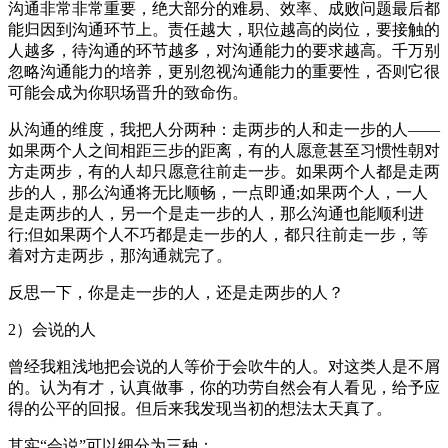
沟通非常非常重要，绝大部分的难易、效率、成败问题最后都
能归因到沟通环节上。责任越大，职位越高的岗位，要接触的
人越多，待沟通的环节越多，对沟通能力的要求越高。千万别
忽略沟通能力的培养，更别忽视沟通能力的重要性，否则它很
可能会成为你职场晋升的致命伤。
从沟通的维度，我把人分两种：走两步的人和走一步的人——
如果两个人之间相距三步的距离，有的人愿意甚至习惯性朝对
方走两步，有的人却只愿意往前走一步。如果两个人都是走两
步的人，那么沟通将无比顺畅，一点即通;如果两个人，一人
是走两步的人，另一个是走一步的人，那么沟通也能顺利进
行;但如果两个人不巧都是走一步的人，都只往前走一步，等
着对方走两步，那沟通就完了。
反思一下，你是走一步的人，还是走两步的人？
2）会说的人
曾经我粗浅地把会说的人等价于会吹牛的人。对这类人是不屑
的。认为有才，认真做事，你的功劳自然会有人看见，给予应
得的公平的回报。但后来我发现当初的想法太天真了。
其实“会说”可以细分为三种：