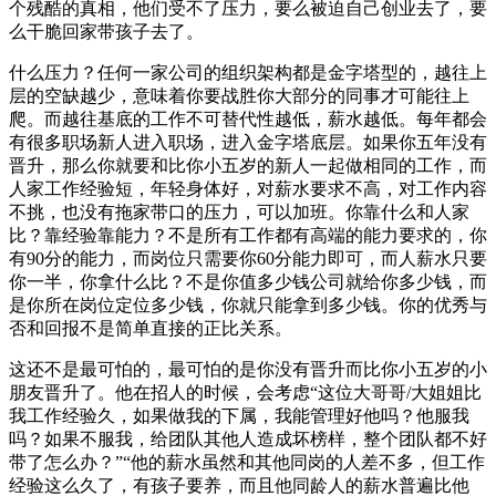
个残酷的真相，他们受不了压力，要么被迫自己创业去了，要
么干脆回家带孩子去了。
什么压力？任何一家公司的组织架构都是金字塔型的，越往上
层的空缺越少，意味着你要战胜你大部分的同事才可能往上
爬。而越往基底的工作不可替代性越低，薪水越低。每年都会
有很多职场新人进入职场，进入金字塔底层。如果你五年没有
晋升，那么你就要和比你小五岁的新人一起做相同的工作，而
人家工作经验短，年轻身体好，对薪水要求不高，对工作内容
不挑，也没有拖家带口的压力，可以加班。你靠什么和人家
比？靠经验靠能力？不是所有工作都有高端的能力要求的，你
有90分的能力，而岗位只需要你60分能力即可，而人薪水只要
你一半，你拿什么比？不是你值多少钱公司就给你多少钱，而
是你所在岗位定位多少钱，你就只能拿到多少钱。你的优秀与
否和回报不是简单直接的正比关系。
这还不是最可怕的，最可怕的是你没有晋升而比你小五岁的小
朋友晋升了。他在招人的时候，会考虑“这位大哥哥/大姐姐比
我工作经验久，如果做我的下属，我能管理好他吗？他服我
吗？如果不服我，给团队其他人造成坏榜样，整个团队都不好
带了怎么办？”“他的薪水虽然和其他同岗的人差不多，但工作
经验这么久了，有孩子要养，而且他同龄人的薪水普遍比他