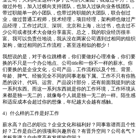
做过外包，加入过横向支持团队，也加入过纵向业务线团队，
带过职能单一的小团队，也带过跨职能的大团队，联合创过
业，做过普通工程师，技术经理，项目经理，架构师也做过产
品经理，工作过武汉、深圳、北京和上海，出过书，也去过不
少公司或者技术大会做分享嘉宾。总之，我的职业经历很丰
富。我可以负责任地说，我从没在两家公司遇到过相同的组织
架构，做过相同的工作流程，甚至连相似的都少！
我想说的是，对于各位跳槽者，你们要做好心理准备，你们要
换的不只是一个办公地点、公司title和一份不一样的薪水。你
们要换的是企业文化，公司产品，工作流程以及个性、背景、
年龄、脾气、经验完全不同的同事老板下属。工作不只有你熟
悉的设计、代码、运营、产品设计部分，还有前面我提到的这
一系列东西。而这一系列东西就是你的工作环境，工作环境从
来都是独一无二的，就像每个人就是独一无二的一样。陌生感
和适应成本会超过你的想像，年纪越大会越有感触。
4）什么样的工作是好工作
薪水高？自己的职位？企业文化和福利好？同事靠谱而且个性
好？工作是自己的强项和兴趣所在？有晋升空间？公司名气？
老板靠谱？自由度高有发挥的空间？