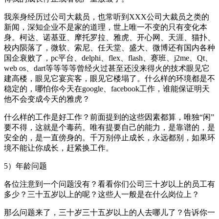
我亲身经历过公司大裁员，也常听到XXX公司大裁员之类的
新闻，深知企业不是家的道理，世上唯一不变的只有变化本
身。柯达、诺基亚、摩托罗拉、雅虎、开心网、天涯、猫扑、
校内陨落了，微软、索尼、任天堂、盛大、微博还有国内各种
国企衰败了，pc平台、delphi、flex、flash、赛班、j2me、Qt、
web os、dart等等等等曾经火过甚至还没来得火的技术眼见它
建高楼，眼见它宴宾客，眼见它楼塌了。什么样的环境都是不
稳定的，哪怕你今天在google、facebook工作，谁能保证明天
他不会变成今天的雅虎？
什么样的工作是好工作？前面提到的这些因素都算，唯独“闲”
要不得，这就是个毒药。唯有提要自己的能力，是靠谱的，是
安全的，是一直傍身的。千万别停止成长，永远都别，如果环
境不能让你成长，赶紧换工作。
5）年龄问题
各位注意到一个问题没有？看看你们公司三十岁以上的员工有
多少？三十五岁以上的呢？这些人一般是在什么岗位上？
那么问题来了，三十岁三十五岁以上的人去哪儿了？告诉你一