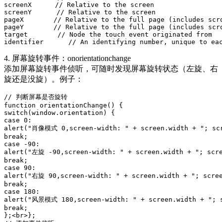
screenX　　　 // Relative to the screen

screenY 　　  // Relative to the screen

pageX　　 　　// Relative to the full page (includes scro
pageY　　　　 // Relative to the full page (includes scro
target　　　　 // Node the touch event originated from

identifier　　   // An identifying number, unique to ea
4. 屏幕旋转事件：onorientationchange
添加屏幕旋转事件侦听，可随时发现屏幕旋转状态（左旋、右
旋还是没旋）。例子：
// 判断屏幕是否旋转

function orientationChange() {

switch(window.orientation) {

case 0:

alert("肖像模式 0,screen-width: " + screen.width + "; scre
break;

case -90:

alert("左旋 -90,screen-width: " + screen.width + "; scre
break;

case 90:

alert("右旋 90,screen-width: " + screen.width + "; scree
break;

case 180:

alert("风景模式 180,screen-width: " + screen.width + "; sc
break;

};<br>};
