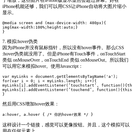
了缩放，这些图片在iPhone版显示显然会超过屏幕。好在
iPhone机能还够，我们可以用CSS让iPhone自动将大图片缩小
显示。
@media screen and (max-device-width: 480px){

img{max-width:100%;height:auto;}

}
7. 模拟:hover伪类
因为iPhone并没有鼠标指针，所以没有hover事件。那么CSS
:hover伪类就没用了。但是iPhone有Touch事件，onTouchStart
类似 onMouseOver，onTouchEnd 类似 onMouseOut。所以我们
可以用它来模拟hover。使用Javascript：
var myLinks = document.getElementsByTagName('a');

for(var i = 0; i < myLinks.length; i++){

myLinks[i].addEventListener(’touchstart’, function(){th
myLinks[i].addEventListener(’touchend’, function(){this
}
然后用CSS增加hover效果：
a:hover, a.hover { /* 你的hover效果 */ }
这样设计一个链接，感觉可以更像按钮。并且，这个模拟可以
用在任何元素上。