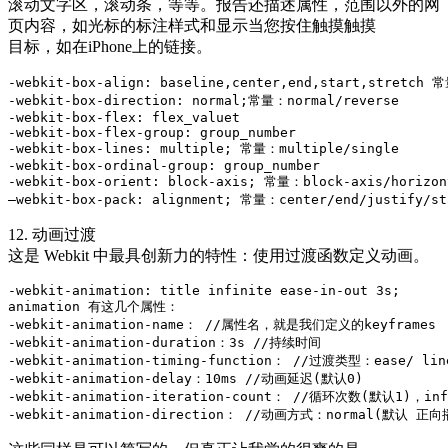
滚动文字区，滚动条，等等。报告还描述属性，范围以外的网
页内容，如光标的标注样式和显示当您按住触摸触摸
目标，如在iPhone上的链接。
-webkit-box-align: baseline,center,end,start,stretch 常
-webkit-box-direction: normal;常量：normal/reverse

-webkit-box-flex: flex_valuet

-webkit-box-flex-group: group_number

-webkit-box-lines: multiple; 常量：multiple/single

-webkit-box-ordinal-group: group_number

-webkit-box-orient: block-axis; 常量：block-axis/horizont
–webkit-box-pack: alignment; 常量：center/end/justify/st
12. 动画过渡
这是 Webkit 中最具创新力的特性：使用过渡函数定义动画。
-webkit-animation: title infinite ease-in-out 3s;

animation 有这几个属性：

-webkit-animation-name： //属性名，就是我们定义的keyframes

-webkit-animation-duration：3s //持续时间

-webkit-animation-timing-function： //过渡类型：ease/ li
-webkit-animation-delay：10ms //动画延迟(默认0)

-webkit-animation-iteration-count： //循环次数(默认1)，inf
-webkit-animation-direction： //动画方式：normal(