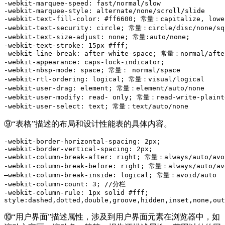
-webkit-marquee-speed: fast/normal/slow

-webkit-marquee-style: alternate/none/scroll/slide

-webkit-text-fill-color: #ff6600; 常量：capitalize, lower
-webkit-text-security: circle; 常量：circle/disc/none/squ
-webkit-text-size-adjust: none; 常量:auto/none;

-webkit-text-stroke: 15px #fff;

-webkit-line-break: after-white-space; 常量：normal/after
-webkit-appearance: caps-lock-indicator;

-webkit-nbsp-mode: space; 常量： normal/space

-webkit-rtl-ordering: logical; 常量：visual/logical

-webkit-user-drag: element; 常量：element/auto/none

-webkit-user-modify: read- only; 常量：read-write-plainte
-webkit-user-select: text; 常量：text/auto/none
⑨“表格”描述的布局和设计性能表的具体内容。
-webkit-border-horizontal-spacing: 2px;

-webkit-border-vertical-spacing: 2px;

-webkit-column-break-after: right; 常量：always/auto/avoi
-webkit-column-break-before: right; 常量：always/auto/avo
–webkit-column-break-inside: logical; 常量：avoid/auto

-webkit-column-count: 3; //分栏

-webkit-column-rule: 1px solid #fff;

style:dashed,dotted,double,groove,hidden,inset,none,out
⑩“用户界面”描述属性，涉及到用户界面元素在浏览器中，如