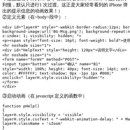
到慢，默认只进行1 次过渡。这正是大家经常看到的 iPhone 弹
出的提示信息的动画效果！）
②定义元素（在<body>段中）：
<div id="layerH" style="-webkit-border-radius:12px; bor
background-image:url('BG-Msg.png'); background-repeat:n
z-index: 1; visibility: hidden; ">

<p><span style="font-size: 16pt; font-weight: bold">使
<hr noshade size="1">

<div id="HelpText" style="height: 120px">说明文字</div>

<hr noshade size="1">

<form name="formV" method="POST">

<input type="button" value="确认" name="B1"

style="width: 100%; height: 40px; font-size: 14pt; ont-
color: #FFFFFF; text-shadow: 0px -1px 1px #000;"

onclick=" layerH.style.visibility='hidden'">

</form>

</div>
③启动动画（在 javascript 定义的函数中）
function pHelp()

{

layerH.style.visibility = 'visible'

layerH.style.cssText = "-webkit-animation-delay: " + Ma
layerH.className = 'sZoom'

}