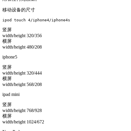
移动设备的尺寸
ipod touch 4/iphone4/iphone4s
竖屏
width/height 320/356
横屏
width/height 480/208
iphone5
竖屏
width/height 320/444
横屏
width/height 568/208
ipad mini
竖屏
width/height 768/928
横屏
width/height 1024/672