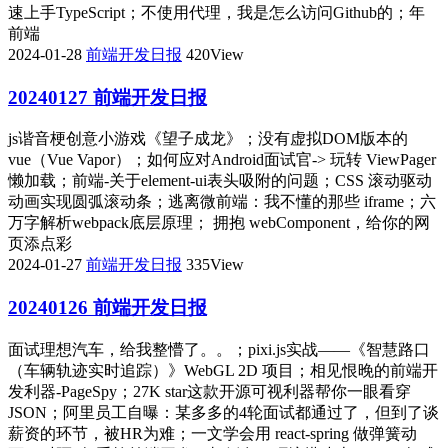
速上手TypeScript；不使用代理，我是怎么访问Github的；年
前端
2024-01-28
前端开发日报
420View
20240127 前端开发日报
js谐音梗创意小游戏《望子成龙》；没有虚拟DOM版本的
vue（Vue Vapor）；如何应对Android面试官-> 玩转 ViewPager
懒加载；前端-关于element-ui表头吸附的问题；CSS 滚动驱动
动画实现圆弧滚动条；逃离微前端：我不懂的那些 iframe；六
万字解析webpack底层原理； 拥抱 webComponent，给你的网
页添点彩
2024-01-27
前端开发日报
335View
20240126 前端开发日报
面试理想汽车，给我整懵了。。；pixi.js实战——《智慧路口
（车辆轨迹实时追踪）》WebGL 2D 项目；相见恨晚的前端开
发利器-PageSpy；27K star这款开源可视利器帮你一眼看穿
JSON；阿里员工自曝：某多多的4轮面试都通过了，但到了谈
薪资的环节，被HR为难；一文学会用 react-spring 做弹簧动