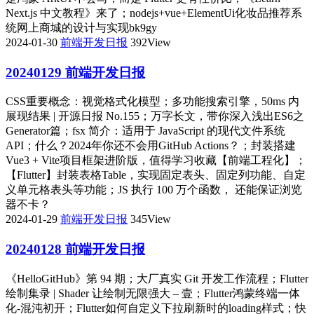
Next.js 中文教程》来了；nodejs+vue+ElementUi化妆品推荐系
统网上商城的设计与实现bk9gy
2024-01-30
前端开发日报
392View
20240129 前端开发日报
CSS重要概念：视觉格式化模型；多功能搜索引擎，50ms 内
展现结果 | 开源日报 No.155；万字长文，带你深入浅出ES6之
Generator篇；fsx 简介：适用于 JavaScript 的现代文件系统
API；什么？2024年你还不会用GitHub Actions？；封装搭建
Vue3 + Vite项目框架进阶版，值得学习收藏【前端工程化】；
【Flutter】封装表格Table，实现固定表头、固定列功能、自定
义单元格表头等功能；JS 执行 100 万个函数， 还能保证浏览
器不卡？
2024-01-29
前端开发日报
345View
20240128 前端开发日报
《HelloGitHub》第 94 期；大厂真实 Git 开发工作流程；Flutter
绘制集录 | Shader 让绘制无限强大 – 壹；Flutter鸿蒙终端一体
化-混沌初开；Flutter如何自定义下拉刷新时的loading样式；快