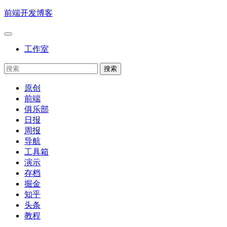
前端开发博客
工作室
原创
前端
俱乐部
日报
周报
导航
工具箱
演示
存档
掘金
知乎
头条
教程