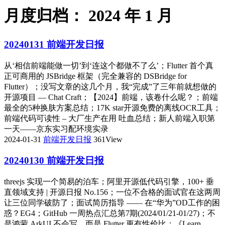
月度归档：
2024 年 1 月
20240131 前端开发日报
从‘相信前端能做一切’到‘连这个都做不了么’；Flutter 首个真
正可商用的 JSBridge 框架（完全兼容的 DSBridge for
Flutter）；没写文章的这几个月，我“完成”了三年前就想做的
开源项目 — Chat Craft；【2024】前端，该卷什么呢？；前端
最全的5种换肤方案总结；17K star开源免费的离线OCR工具；
前端代码可读性 – 大厂生产在用 吐血总结；新人前端入职第
一天——京东实习配环境实录
2024-01-31
前端开发日报
361View
20240130 前端开发日报
threejs 实现一个简易的泊车；阿里开源低代码引擎，100+ 垂
直领域支持 | 开源日报 No.156；一位不合格的面试官在这两周
让三位同学破防了；面试简历指导 —— 在“华为”OD工作的困
惑？EG4；GitHub 一周热点汇总第7期(2024/01/21-01/27)；不
是鸿蒙 ArkUI 不会写，而是 Flutter 更有性价比；《Learn