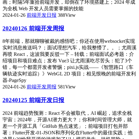
画；时隔5年重拾前端开发，却倒在了环境搭建上；2024 年成
为全栈 Web 开发人员需要掌握的技能
2024-01-26
前端开发日报
388View
20240126 前端开发周报
8年前端，那就聊聊被裁的感悟吧；你还在使用websocket实现
实时消息推送吗？；面试理想汽车，给我整懵了。。；尤雨溪
再喷 React，这波我要反驳一下 – 转载；前端面试必考题：介
绍项目和项目难点；发布 Vue3 让尤雨溪吃尽苦头：犯了3个
错，每一个都需开发者警惕；pixi.js实战——《智慧路口（车
辆轨迹实时追踪）》WebGL 2D 项目；相见恨晚的前端开发利
器-PageSpy
2024-01-26
前端开发周报
581View
20240125 前端开发日报
2024 前端趋势预测：React 不会被取代，AI 崛起，追求全栈
宇宙；2024年，开源AI潜力更大？；你和时间管理大师，就
差一个开源工具「GitHub 热点速览」；前端项目打包并部
署；Flutter开发-01-JSON和序列化在Flutter中的最佳实践；他