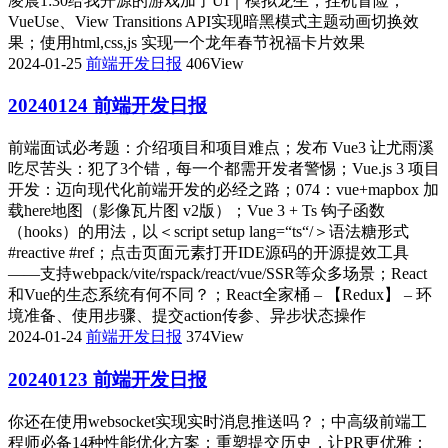
凌晨1:30给我开源的游戏加了UI｜模拟龙生，挂机冒险；
VueUse、View Transitions API实现暗黑模式主题动画切换效
果；使用html,css,js 实现一个龙年春节祝福卡片效果
2024-01-25
前端开发日报
406View
20240124 前端开发日报
前端面试必考题：介绍项目和项目难点；发布 Vue3 让尤雨溪
吃尽苦头：犯了3个错，每一个都需开发者警惕；Vue.js 3 项目
开发：迈向现代化前端开发的必经之路；074：vue+mapbox 加
载here地图（影像瓦片图 v2版）；Vue 3 + Ts 钩子函数
（hooks）的用法，以＜script setup lang=“ts“/＞语法糖形式
#reactive #ref；点击页面元素打开IDE源码的开源提效工具
——支持webpack/vite/rspack/react/vue/SSR等众多场景；React
和Vue的生态系统有何不同？；React全家桶 – 【Redux】 – 环
境准备、使用步骤、提交action传参、异步状态操作
2024-01-24
前端开发日报
374View
20240123 前端开发日报
你还在使用websocket实现实时消息推送吗？；中高级前端工
程师必备14种性能优化方案；重塑提交历史，让PR更优雅：