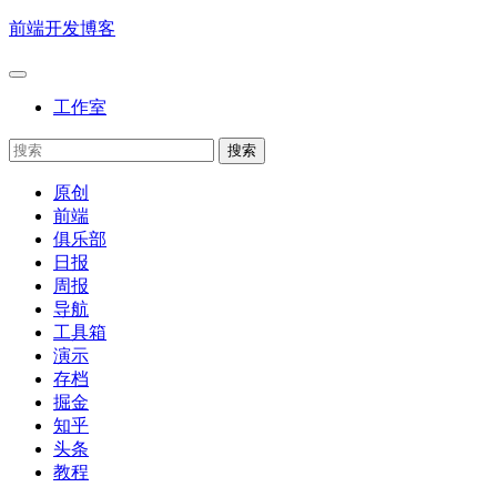
前端开发博客
工作室
原创
前端
俱乐部
日报
周报
导航
工具箱
演示
存档
掘金
知乎
头条
教程