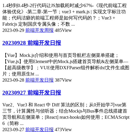
1.4秒到0.4秒-2行代码让JS加载耗时减少67%-《现代前端工程
体验优化》-第二章-第一节；vue3 + mark.js | 实现文字标注功
能；代码洁癖的前端工程师是如何写代码的？；Vue3 +
Fabricjs 定制国庆专属头像；不数 ...
2023-09-29
前端开发周报
485View
20230928 前端开发日报
【Vue】Mock.js介绍和使用与首页导航栏左侧菜单搭建；
【Vue.js】使用Element中的Mock.js搭建首页导航&左侧菜单—
【超高级教学】；VUE使用DXFParser组件解析dxf文件生成图
片；使用原生ht ...
2023-09-28
前端开发日报
387View
20230927 前端开发日报
Vue2、Vue3 和 React 中 Diff 算法的区别；从0开始学习vue第
三节，计算属性与侦听器；结合Mockjs与Bus事件总线搭建首
页导航和左侧菜单；[React] react-hooks如何使用；ECMAScript
6（简称 ...
2023-09-27
前端开发日报
473View