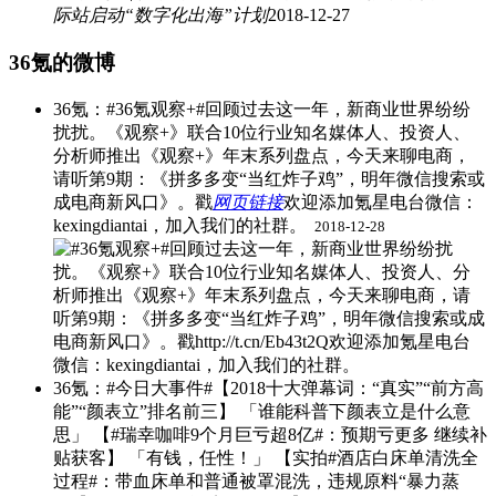
际站启动“数字化出海”计划
2018-12-27
36氪的微博
36氪：#36氪观察+#回顾过去这一年，新商业世界纷纷
扰扰。《观察+》联合10位行业知名媒体人、投资人、
分析师推出《观察+》年末系列盘点，今天来聊电商，
请听第9期：《拼多多变“当红炸子鸡”，明年微信搜索或
成电商新风口》。戳
网页链接
欢迎添加氪星电台微信：
kexingdiantai，加入我们的社群。 ​
2018-12-28
36氪：#今日大事件#【2018十大弹幕词：“真实”“前方高
能”“颜表立”排名前三】 「谁能科普下颜表立是什么意
思」 【#瑞幸咖啡9个月巨亏超8亿#：预期亏更多 继续补
贴获客】 「有钱，任性！」 【实拍#酒店白床单清洗全
过程#：带血床单和普通被罩混洗，违规原料“暴力蒸