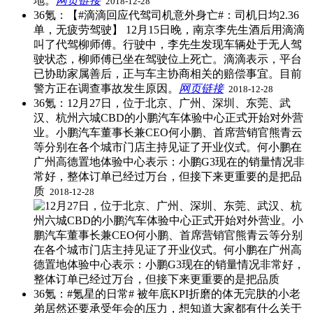
地。
网页链接
​
2018-12-28
36氪：【#滴滴回应代驾司机意外身亡#：司机日均2.36
单，无疲劳驾驶】 12月15日晚，南京李先生酒后用滴滴
叫了代驾柳师傅。行驶中，李先生发现车辆处于无人驾
驶状态，柳师傅已坐在驾驶位上死亡。滴滴表示，平台
已协助家属善后，正与车主协商相关的赔偿事宜。目前
警方正在调查事故发生原因。
网页链接
​
2018-12-28
36氪：12月27日，位于北京、广州、深圳、东莞、武
汉、杭州六城CBD的小鹏汽车体验中心正式开始对外营
业。小鹏汽车董事长兼CEO何小鹏、首席营销官熊青云
等分别在各个城市门店主持见证了开业仪式。何小鹏在
广州高德置地体验中心表示：小鹏G3现在的销量情况非
常好，整体订单已经过万台，但接下来更重要的是把品
质 ​
2018-12-28
36氪：#氪星的日常# 被年底KPI折磨的体无完肤的小老
弟居然还要承受年会的压力，想知道大家都有什么关于