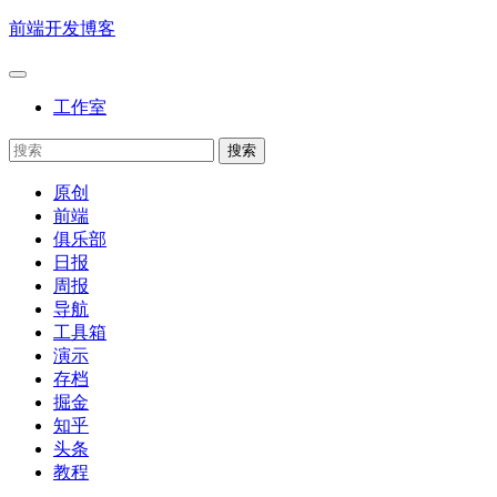
前端开发博客
工作室
原创
前端
俱乐部
日报
周报
导航
工具箱
演示
存档
掘金
知乎
头条
教程