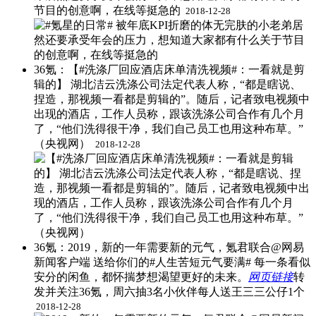
节目的创意啊，在线等挺急的 ​
2018-12-28
36氪：【#洗涤厂回应酒店床单清洗视频#：一看就是剪
辑的】 湖北洁云洗涤公司法定代表人称，“都是瞎说、
捏造，那视频一看都是剪辑的”。随后，记者致电视频中
出现的酒店，工作人员称，跟该洗涤公司合作有几个月
了，“他们洗得很干净，我们自己员工也用这种布草。”
（央视网） ​
2018-12-28
36氪：2019，新的一年需要新的元气，氪君联合@网易
新闻客户端 送给你们的#人生苦短元气要满# 每一条看似
安分的闲鱼，都怀揣梦想渴望更好的未来。
网页链接
转
发并关注36氪，周六抽3名小伙伴每人送王三三公仔1个 ​
2018-12-28