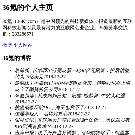
36氪的个人主页
36氪（36Kr.com）是中国领先的科技新媒体，报道最新的互联
网科技新闻以及最有潜力的互联网创业企业。36氪分享交流
群：283286571
微博
个人网站
36氪的博客
最前线 | 传哈啰出行完成新一轮40亿元融资，投后估值
约为25亿美元
2018-12-27
最前线丨不愿错过中国融资租赁蓝海，特斯拉也在上海
成立了融资租赁公司
2018-12-27
36氪领读 | 从未知到已知，把握“暗趋势”中的大机遇
2018-12-27
被漫威碾压的DC，海王也救不了
2018-12-27
这届年轻人，活得好扎心
2018-12-27
深度资讯 | 互联网大厂花样百出做“优化”，承认裁员有
KPI到底有多难？
2018-12-27
出海日报 | 快手海外业务调整，宿华或将接手​；阿里国