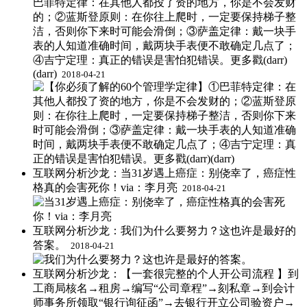
巴菲特定律：在其他人都投了资的地方，你是不会发财
的；②蓝斯登原则：在你往上爬时，一定要保持梯子整
洁，否则你下来时可能会滑倒；③萨盖定律：戴一块手
表的人知道准确时间，戴两块手表便不敢确定几点了；
④吉宁定理：真正的错误是害怕犯错误。更多戳(darr)
(darr) ​​​​
2018-04-21
互联网分析沙龙：当31岁遇上癌症：别侥幸了，癌症性
格真的会害死你！via：李月亮 ​
2018-04-21
互联网分析沙龙：我们为什么要努力？这也许是最好的
答案。 ​​​​
2018-04-21
互联网分析沙龙：【一套很完整的个人开公司流程 】到
工商局核名→租房→编写“公司章程”→刻私章→到会计
师事务所领取“银行询征函”→去银行开立公司验资户→