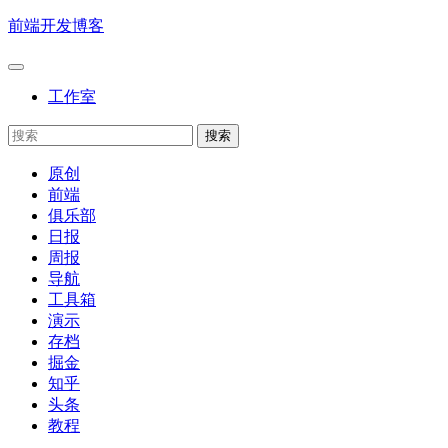
前端开发博客
工作室
原创
前端
俱乐部
日报
周报
导航
工具箱
演示
存档
掘金
知乎
头条
教程