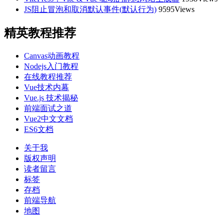
JS阻止冒泡和取消默认事件(默认行为)
9595Views
精英教程推荐
Canvas动画教程
Nodejs入门教程
在线教程推荐
Vue技术内幕
Vue.js 技术揭秘
前端面试之道
Vue2中文文档
ES6文档
关于我
版权声明
读者留言
标签
存档
前端导航
地图