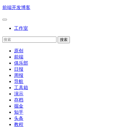
前端开发博客
工作室
原创
前端
俱乐部
日报
周报
导航
工具箱
演示
存档
掘金
知乎
头条
教程