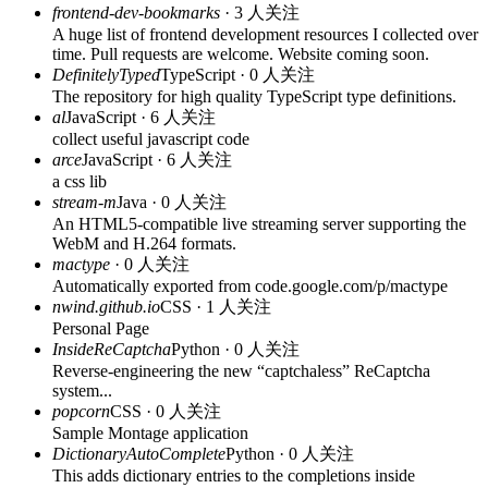
frontend-dev-bookmarks
· 3 人关注
A huge list of frontend development resources I collected over
time. Pull requests are welcome. Website coming soon.
DefinitelyTyped
TypeScript · 0 人关注
The repository for high quality TypeScript type definitions.
al
JavaScript · 6 人关注
collect useful javascript code
arce
JavaScript · 6 人关注
a css lib
stream-m
Java · 0 人关注
An HTML5-compatible live streaming server supporting the
WebM and H.264 formats.
mactype
· 0 人关注
Automatically exported from code.google.com/p/mactype
nwind.github.io
CSS · 1 人关注
Personal Page
InsideReCaptcha
Python · 0 人关注
Reverse-engineering the new “captchaless” ReCaptcha
system...
popcorn
CSS · 0 人关注
Sample Montage application
DictionaryAutoComplete
Python · 0 人关注
This adds dictionary entries to the completions inside