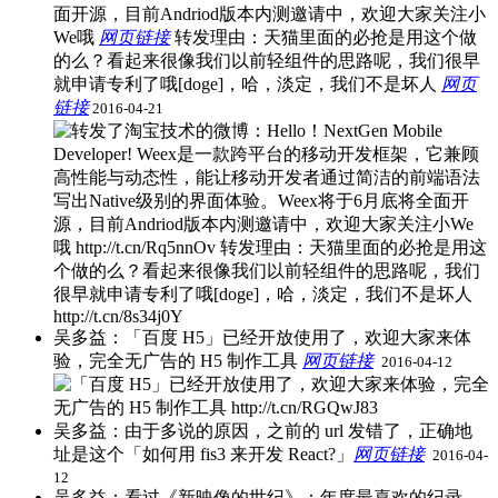
面开源，目前Andriod版本内测邀请中，欢迎大家关注小
We哦
网页链接
​转发理由：天猫里面的必抢是用这个做
的么？看起来很像我们以前轻组件的思路呢，我们很早
就申请专利了哦[doge]，哈，淡定，我们不是坏人
网页
链接
2016-04-21
吴多益：「百度 H5」已经开放使用了，欢迎大家来体
验，完全无广告的 H5 制作工具
网页链接
​
2016-04-12
吴多益：由于多说的原因，之前的 url 发错了，正确地
址是这个「如何用 fis3 来开发 React?」
网页链接
​
2016-04-
12
吴多益：看过《新映像的世纪》：年度最喜欢的纪录