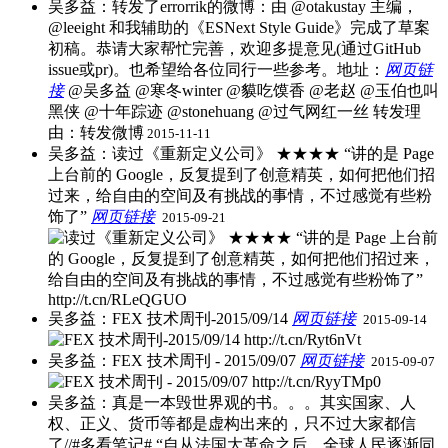
吴多益：转发了errorrik的微博：由 @otakustay 主编，
@leeight 和我辅助的《ESNext Style Guide》完成了草案
初稿。恭请大家帮忙完善，欢迎多提意见(通过GitHub
issue或pr)。也希望给各位同行一些参考。地址：
网页链
接
@吴多益 @寒冬winter @貘吃馍香 @老赵 @玉伯也叫
黑侠 @十年踪迹 @stonehuang @过气网红一丝 ​转发理
由：转发微博
2015-11-11
吴多益：读过《重新定义公司》 ★★★★ “讲的是 Page
上台前的 Google，反复提到了创意精英，如何把他们招
过来，给自由的空间及有挑战的事情，不过感觉有些粉
饰了”
网页链接
​
2015-09-21
吴多益：FEX 技术周刊-2015/09/14
网页链接
​
2015-09-14
吴多益：FEX 技术周刊 - 2015/09/07
网页链接
​
2015-09-07
吴多益：真是一本毁世界观的书。。。其实国家、人
权、正义、货币等都是虚构出来的，只不过大家都信
了//#多看笔记# “自从法国大革命之后，全球人民逐渐同