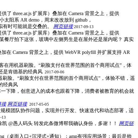
供了 three.ar.js 扩展库）叠加在 Camera 背景之上，提供
阳系 AR demo，周末改改放到 github，
虚拟有时可能就是交叠的。
网页链接
2017-09-13
供了 three.ar.js 扩展库）叠加在 Camera 背景之上，提供
在某餐厅拍下这张，玻璃中左侧男生是在屋外还是屋内呢？ 真实
叠加在 Camera 背景之上，提供 WebVR polyfill 并扩展支持 AR
客在用机器刷脸。“刷脸支付在世界范围的首个商用试点”，体
是肯德基的经典风 ​
2017-09-06
开发端的成本一下降，创意进入的成本也跟着下降，消费者被教育的机会就
链接
网页链接
​
2017-05-05
解决大规模团队协作问题，实现并行开发、快速迭代和动态部署，适
-13
徐凯 @愚人码头 转发此条微博帮我确认身份，多谢！！
网页链
标，强调engaging（桌面入口+沉浸式+通知）；amp有强应用场景；最后是帅