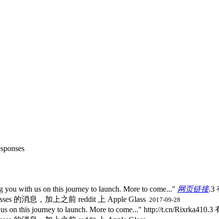
esponses
us on this journey to launch. More to come..."
网页链接
.3
s 的消息，加上之前 reddit 上 Apple Glass ​
2017-09-28