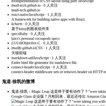
Reimplementation of CSS layout using pure JavaScript
tmall-tech.github.io
· 0 人关注
tmall-tech.github.io
react-native
JavaScript · 1 人关注
A framework for building native apps with React.
kcharts
· 0 人关注
基于kissy的图表组件库
specs
Ruby · 0 人关注
luics's personal cocoapods specs
LUUtil
Objective-C · 0 人关注
tmallfe.github.io
CSS · 1 人关注
天猫前端
markdown-util
JavaScript · 1 人关注
Entire html file generator for markdown file.
connect-header
JavaScript · 0 人关注
connect-header middleware sets or removes header on HTTP r
鬼道-徐凯的微博
鬼道-徐凯：Magic Leap 这是终于要有动作了？"were taking you with 
Google Glass 企业版 7 月刚回来，最近还传出 Amazon Glasse