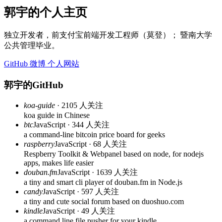
郭宇的个人主页
独立开发者，前支付宝前端开发工程师（莫登）； 暨南大学
公共管理毕业。
GitHub
微博
个人网站
郭宇的GitHub
koa-guide
· 2105 人关注
koa guide in Chinese
btc
JavaScript · 344 人关注
a command-line bitcoin price board for geeks
raspberry
JavaScript · 68 人关注
Respberry Toolkit & Webpanel based on node, for nodejs
apps, makes life easier
douban.fm
JavaScript · 1639 人关注
a tiny and smart cli player of douban.fm in Node.js
candy
JavaScript · 597 人关注
a tiny and cute social forum based on duoshuo.com
kindle
JavaScript · 49 人关注
a command line file pusher for your kindle.