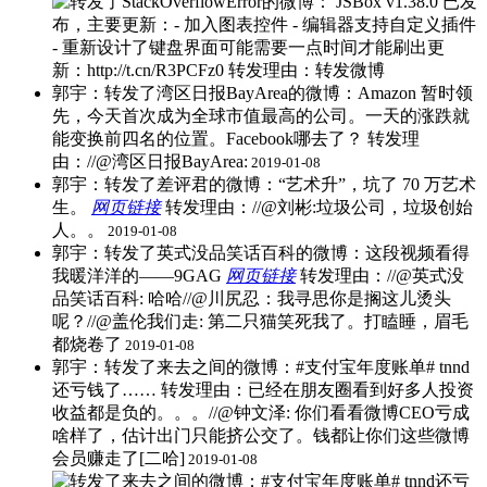
郭宇：转发了湾区日报BayArea的微博：Amazon 暂时领
先，今天首次成为全球市值最高的公司。一天的涨跌就
能变换前四名的位置。Facebook哪去了？ ​转发理
由：//@湾区日报BayArea:
2019-01-08
郭宇：转发了差评君的微博：“艺术升”，坑了 70 万艺术
生。
网页链接
​转发理由：//@刘彬:垃圾公司，垃圾创始
人。。
2019-01-08
郭宇：转发了英式没品笑话百科的微博：这段视频看得
我暖洋洋的——9GAG
网页链接
​转发理由：//@英式没
品笑话百科: 哈哈//@川尻忍：我寻思你是搁这儿烫头
呢？//@盖伦我们走: 第二只猫笑死我了。打瞌睡，眉毛
都烧卷了
2019-01-08
郭宇：转发了来去之间的微博：#支付宝年度账单# tnnd
还亏钱了…… ​转发理由：已经在朋友圈看到好多人投资
收益都是负的。。。//@钟文泽: 你们看看微博CEO亏成
啥样了，估计出门只能挤公交了。钱都让你们这些微博
会员赚走了[二哈]
2019-01-08