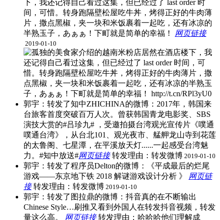
下，我还记得自己看过这集，但已经过了 last order 时
间，可惜。转身跑隔壁松屋吃牛丼，烤得正好的牛肉薄
片，撒点黑椒，夹一块和米饭裹着一起吃，还有冰凉的
半熟玉子，あぁぁ！下町就是简单的幸福！
网页链接
​
2019-01-10
郭宇：转发了知中ZHICHINA的微博：2017年，韩国来
台旅客首度突破百万人次。曾获韩国青龙电影奖、SBS
演技大赏的#吕珍九# ，受邀拍摄台湾观光宣传片《噗通
噗通台湾》，从台北101、观光夜市、艋舺龙山寺到花莲
的太鲁阁、七星潭，在平溪放天灯......一起感受台湾魅
力。#知中放送#
网页链接
​转发理由：转发微博
2019-01-10
郭宇：转发了程序员Delton的微博：《平成最后的烂尾
游戏——东京地下铁 2018 解谜游戏设计分析 》
网页链
接
​转发理由：转发微博
2019-01-10
郭宇：转发了图拉鼎的微博：抖音真的在不断输出
Chinese Style…刷推又看到外国人在转发抖音视频，转发
量这么高。
网页链接
​转发理由：哈哈哈他们理解成