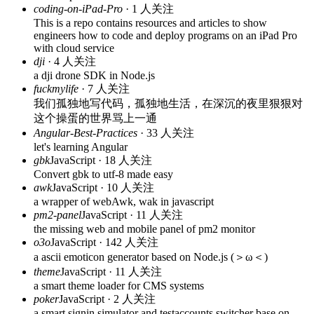
coding-on-iPad-Pro
· 1 人关注
This is a repo contains resources and articles to show
engineers how to code and deploy programs on an iPad Pro
with cloud service
dji
· 4 人关注
a dji drone SDK in Node.js
fuckmylife
· 7 人关注
我们孤独地写代码，孤独地生活，在深沉的夜里狠狠对
这个操蛋的世界骂上一通
Angular-Best-Practices
· 33 人关注
let's learning Angular
gbk
JavaScript · 18 人关注
Convert gbk to utf-8 made easy
awk
JavaScript · 10 人关注
a wrapper of webAwk, wak in javascript
pm2-panel
JavaScript · 11 人关注
the missing web and mobile panel of pm2 monitor
o3o
JavaScript · 142 人关注
a ascii emoticon generator based on Node.js (＞ω＜)
theme
JavaScript · 11 人关注
a smart theme loader for CMS systems
poker
JavaScript · 2 人关注
a smart signin simulator and testaccounts switcher base on