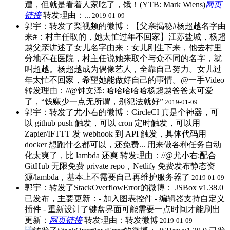
遭，但就是看着人家吃了，饿！(YTB: Mark Wiens)
网页
链接
​转发理由：...
2019-01-09
郭宇：转发了梨视频的微博：【父亲揭秘#杨超越名字由
来#：村主任取的，她太忙过年不回家】江苏盐城，杨超
越父亲讲述了女儿名字由来：女儿刚生下来，他去村里
分地不在医院，村主任说她来取个与众不同的名字，就
叫超越。杨超越成为偶像艺人，全靠自己努力。女儿过
年太忙不回家，希望她能做好自己的事情。@一手Video​
转发理由：//@钟文泽: 哈哈哈哈哈杨超越爸爸太可爱
了，“钱赚少一点无所谓，别犯法就好”
2019-01-09
郭宇：转发了尤小右的微博：CircleCI 真是个神器，可
以 github push 触发，可以 cron 定时触发，可以用
Zapier/IFTTT 发 webhook 到 API 触发，具体代码用
docker 想跑什么都可以，还免费... 用来做各种任务自动
化太爽了，比 lambda 还爽 ​转发理由：//@尤小右:配合
GitHub 无限免费 private repo，Netlify 免费发布静态资
源/lambda，基本上不需要自己再维护服务器了
2019-01-09
郭宇：转发了StackOverflowError的微博： JSBox v1.38.0
已发布，主要更新：- 加入图表控件 - 编辑器支持自定义
插件 - 重新设计了键盘界面可能需要一点时间才能刷出
更新：
网页链接
​转发理由：转发微博
2019-01-09