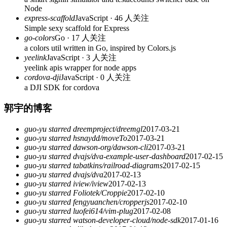
Node
express-scaffold
JavaScript · 46 人关注
Simple sexy scaffold for Express
go-colors
Go · 17 人关注
a colors util written in Go, inspired by Colors.js
yeelink
JavaScript · 3 人关注
yeelink apis wrapper for node apps
cordova-dji
JavaScript · 0 人关注
a DJI SDK for cordova
郭宇的博客
guo-yu starred dreemproject/dreemgl
2017-03-21
guo-yu starred hsnaydd/moveTo
2017-03-21
guo-yu starred dawson-org/dawson-cli
2017-03-21
guo-yu starred dvajs/dva-example-user-dashboard
2017-02-15
guo-yu starred tabatkins/railroad-diagrams
2017-02-15
guo-yu starred dvajs/dva
2017-02-13
guo-yu starred iview/iview
2017-02-13
guo-yu starred Foliotek/Croppie
2017-02-10
guo-yu starred fengyuanchen/cropperjs
2017-02-10
guo-yu starred luofei614/vim-plug
2017-02-08
guo-yu starred watson-developer-cloud/node-sdk
2017-01-16