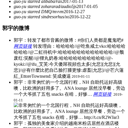
guo-yu starred alibaba/rax
2017-01-13
guo-yu starred zohararad/audio5js
2017-01-05
guo-yu starred DMQ/mvvm
2016-12-27
guo-yu starred sindresorhus/xo
2016-12-22
郭宇的微博
郭宇：转发了都市音酱的微博：#你们人类都是魔鬼吧#
网页链接
​转发理由：哈哈哈哈//@吃鱼咸土vko:哈哈哈哈
哈哈哈//@二虹待机中:哈哈哈哈哈哈哈哈哈哈哈哈//@颓
废红:笑醒//@狸丸奶卷:哈哈哈哈哈哈哈哈哈哈//@-
kyoki://@ifu_艾芙:今天傻屌視頻也太多[允悲][允悲][允
悲]//@有什麼比把自己臉打腫更慘:虐畜[允悲]//@芒六蓮
紅_EttoreTownsend: 笑成傻逼
2019-01-11
郭宇：非常匆忙的一个北国行程，NH 自助托运好高级
噢，比欧洲的好用多了。ANA lounge 居然没早餐，旁边
一个大爷抓了五包 snacks 在啃，好惨…
网页链接
​
2019-
01-11
郭宇：孤独的美食家介绍的越南米粉店居然在酒店楼