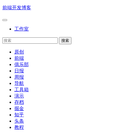
前端开发博客
工作室
原创
前端
俱乐部
日报
周报
导航
工具箱
演示
存档
掘金
知乎
头条
教程