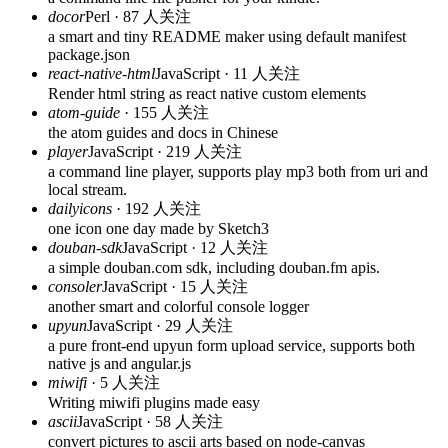
docor
Perl · 87 人关注
a smart and tiny README maker using default manifest
package.json
react-native-html
JavaScript · 11 人关注
Render html string as react native custom elements
atom-guide
· 155 人关注
the atom guides and docs in Chinese
player
JavaScript · 219 人关注
a command line player, supports play mp3 both from uri and
local stream.
dailyicons
· 192 人关注
one icon one day made by Sketch3
douban-sdk
JavaScript · 12 人关注
a simple douban.com sdk, including douban.fm apis.
consoler
JavaScript · 15 人关注
another smart and colorful console logger
upyun
JavaScript · 29 人关注
a pure front-end upyun form upload service, supports both
native js and angular.js
miwifi
· 5 人关注
Writing miwifi plugins made easy
ascii
JavaScript · 58 人关注
convert pictures to ascii arts based on node-canvas