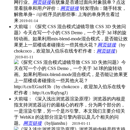
网行业。
网页链接
在犹豫是否通过面向对象脱单？点这
里看脱单和用户评价：
网页链接
​转发理由：随手转发，
解救单身~ //@程序员的那些事: 上海的单身男生看过
来
2019-01-14
大前端：《探究 CSS 混合模式滤镜导致 CSS 3D 失效问
题》今天在写一个小的 CSS Demo，一个关于 3d 球的旋
转动画。如果利用mix-blend-mode混合模式，是否能让效
果更上一层楼或者碰撞出一些其他火花？
网页链接
（by
chokcoco，欢迎加入伯乐在线专栏作者：
网页链接
） ​
2019-01-11
大前端：《深入浅出浏览器渲染原理》浏览器的内核是
指支持浏览器运行的最核心的程序，分为两个部分的，
一是渲染引擎，另一个是JS引擎。本文我们主要介绍关
于 WebKit 的这部分渲染引擎内容以及几个相关的问
题。
网页链接
（byljianshu） ​
2019-01-11