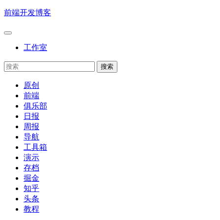
前端开发博客
工作室
原创
前端
俱乐部
日报
周报
导航
工具箱
演示
存档
掘金
知乎
头条
教程